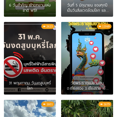
6 วันสำคัญ เข้าอุทยานแห่ง
วันที่ 5 มิถุนายน ของทุกปี
ชาติ ฟรี!!
เป็นวันสิ่งแวดล้อมโลก และ
วันข้าวและชาวนาแห่งชาติ
2623
11949
31 พฤษภาคม วันงดสูบบุหรี่
วัดพระธาตุแม่ย่าม่อน
โลก
อ.เชียงของ จ.เชียงราย เข้า
รอบ 2 แล้ว!! ร่วมโหวต
Unseen New Chapter ให้
เชียงรายเข้ารอบต่อไป
1601
1679