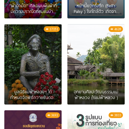
“ผ้าปักมือ” ศิลปะบนผืนผ้าที่
หน้าเบี้ยวครึ่งซีก (Bell’s
มีความปราณีตที่ชุมชนบ้าน
Palsy ) โรคใกล้ตัว เกิดจาก
สันกอง อ.แม่จัน จ.เชียงราย
ความผิดปกติของเส้นประสาท
ควรรีบพบแพทย์
17151
4628
มูลนิธิแม่ฟ้าหลวงฯ ได้
อุทยานศิลปะวัฒนธรรมแม่
กำหนดจัดพิธีถวายขันดอก
ฟ้าหลวง (ไร่แม่ฟ้าหลวง )
ล้านนาสักการะ “แม่ฟ้า
หลวง” เป็นการถวายความ
เคารพอย่างสูงสุดตาม
3692
3833
ประเพณีล้านนา