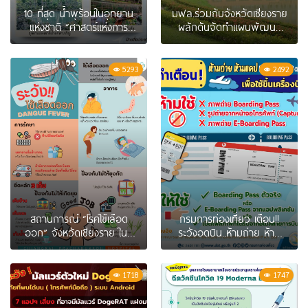
10 ที่สุด น้ำพุร้อนในอุทยาน
มฟล.ร่วมกับจังหวัดเชียงราย
แห่งชาติ “ศาสตร์แห่งการ
ผลักดันจัดทำแผนพัฒนา
บำบัด สัมผัสมหัศจรรย์จาก
เชียงรายเป็นเมืองแห่งสุขภาพ
ธรรมชาติ”
หรือ Chiang Rai Wellness
City
5293
2492
สถานการณ์ “โรคไข้เลือด
กรมการท่องเที่ยว เตือน!!
ออก” จังหวัดเชียงราย ในปี
ระวังอดบิน..ห้ามถ่าย ห้าม
2566 และข้อควรรู้เกี่ยวกับ
แคป Boarding Pass เพื่อใช้
โรคไข้เลือดออก
ขึ้นเครื่องบิน
1718
1747