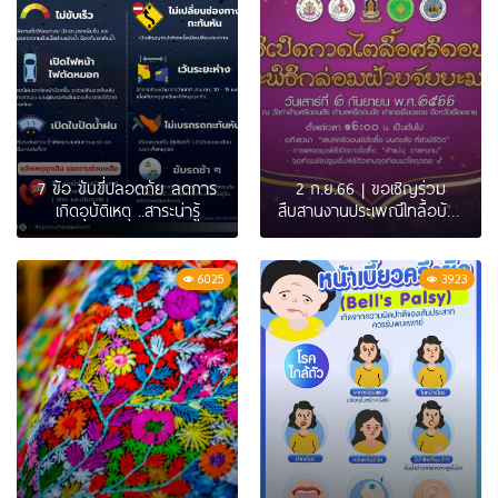
7 ข้อ ขับขี่ปลอดภัย ลดการ
2 ก.ย.66 | ขอเชิญร่วม
เกิดอุบัติเหตุ ..สาระน่ารู้
สืบสานงานประเพณีไทลื้อบ้าน
ศรีดอนชัย อ.เชียงของ ( พิธี
เปิดกาดไตลื้อศรีดอนชัย และ
พิธีกล่อมฝ้ายจัยยะมงคล )
6025
3923