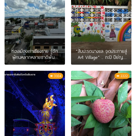
ท่องเมืองเก่าเชียงราย รู้จัก
“สับปะรดนางแล จุดประกายสู่
ผู้คนหลากหลายชาติพันธุ์
Art Village” .. กะปิ ปีย์ญา
ผ่านความเชื่อและอาหารใน
นันท์
สำรับ – The Cloud
3104
2222