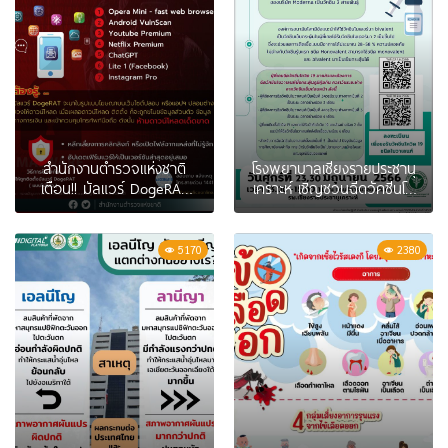
สำนักงานตำรวจแห่งชาติ
โรงพยาบาลเชียงรายประชานุ
เตือน!! มัลแวร์ DogeRAT
เคราะห์ เชิญชวนฉีดวัคซีนโค
บนโทรศัพท์มือถือ Android
วิด 19 Moderna Bivalent
5170
2380