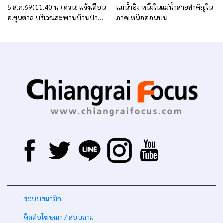
5 ส.ค.69(11.40 น.) ด่วน! แจ้งเตือน
แม่น้ำอิง หนึ่งในแม่น้ำสายสำคัญใน
อ.ขุนตาล บริเวณสะพานบ้านป่าข่า
ภาคเหนือตอนบน
ต.ยางฮอม “เฝ้าระวัง – เตรียมการ
อพยพ”
-
ระบบสมาชิก
-
ติดต่อโฆษณา / สอบถาม