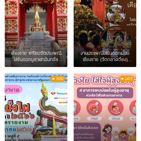
เชียงราย เตรียมจัดประเพณี
งานประเพณีใส่ขันดอกเมือง
ใส่ขันดอกบูชาเสาอินทขีล
เชียงราย (วัดกลางเวียง)
ประจำปี 66 พร้อมแห่
เชียงราย
“พระเจ้าฝนแสนห่า” รอบ
เวียง 17 พ.ค.นี้
3050
2417