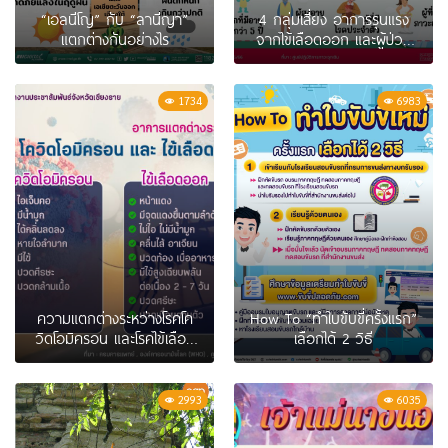
“เอลนีโญ” กับ “ลานีญา”
4 กลุ่มเสี่ยง อาการรุนแรง
แตกต่างกันอย่างไร
จากไข้เลือดออก และผู้ป่วย
สงสัยไข้เลือดออก
1734
6983
ความแตกต่างระหว่างโรคโค
How To “ทำใบขับขี่ครั้งแรก”
วิดโอมิครอน และโรคไข้เลือด
เลือกได้ 2 วิธี
ออก
2993
6035