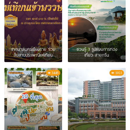
เทศบาลนครเชียงราย ร่วม
ชวนรู้ 3 รูปแบบการท่อง
สืบสานประเพณี​แห่เทียน
เที่ยว สายกรีน
พรรษา วันที่ 31 ก.ค. นี้ ณ
สวนตุงและโคมเทศบาลนคร
เชียงราย
3445
1903