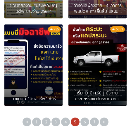
ชวนที่ยวงาน “ประเพณีบุญ
การดูแลผู้สูงอายุ : 4 อาการ
บั้งไฟ ประจำปี 2566”
พบบ่อย การลื่นล้ม และเมนู
อาหารบำรุงสมอง
935
5833
เริ่ม 19 มี.ค.66 | นั่งท้าย
มาแบบนี้ “มิจฉาชีพ” ชัวร์
กระบะหรือแคปกระบะ อย่าง
ปลอดภัย ถูกกฏจราจร
1
2
3
4
5
6
7