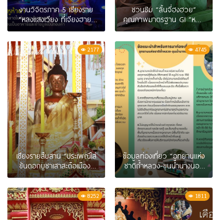
งานวิจิตรภาค 5 เชียงราย
ชวนชิม “ลิ้นจี่ฮงฮวย”
“หลงแสงเวียง ที่เจียงฮาย”
คุณภาพมาตรฐาน GI “หอม
เริ่ม 20 – 28 พฤษภาคม นี้
หวานอมเปรี้ยว ไหล่ยก
อกตั้ง หนามหด ก้นป้าน”
2177
4745
เชียงรายสืบสาน “ประเพณีใส่
ข้อมูลท่องเที่ยว “อุทยานแห่ง
ขันดอกบูชาเสาสะดือเมือง”
ชาติถ้ำหลวง-ขุนน้ำนางนอน
ประจำปี 2566
เตรียมการ” จ.เชียงราย
8252
1811