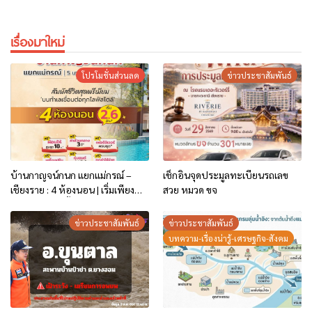
เรื่องมาใหม่
โปรโมชั่นส่วนลด
ข่าวประชาสัมพันธ์
บ้านกาญจน์กนก แยกแม่กรณ์ –
เช็กอินจุดประมูลทะเบียนรถเลข
เชียงราย : 4 ห้องนอน | เริ่มเพียง
สวย หมวด ขจ
2.6 ล้าน* เท่านั้น
ข่าวประชาสัมพันธ์
ข่าวประชาสัมพันธ์
บทความ-เรื่องน่ารู้-เศรษฐกิจ-สังคม