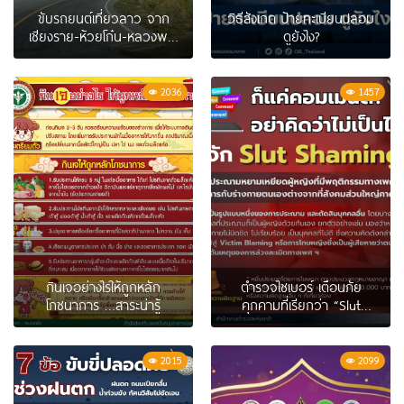
ขับรถยนต์เที่ยวลาว จาก
วิธีสังเกต ป้ายทะเบียนปลอม
เชียงราย-ห้วยโก๋น-หลวงพระ
ดูยังไง?
บาง ไปยังไง?
2036
1457
กินเจอย่างไรให้ถูกหลัก
ตำรวจไซเบอร์ เตือนภัย
โภชนาการ …สาระน่ารู้
คุกคามที่เรียกว่า “Slut
Shaming” สุ่มเสี่ยงผิด
กฎหมายมีโทษทางอาญา
2015
2099