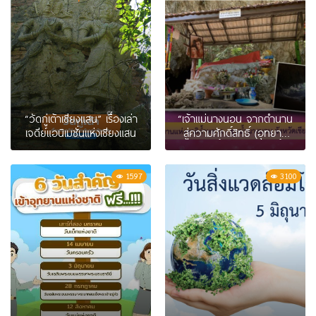
“วัดกู่เต้าเชียงแสน” เรื่องเล่า
“เจ้าแม่นางนอน จากตำนาน
เจดีย์แอนิเมชั่นแห่งเชียงแสน
สู่ความศักดิ์สิทธิ์ (อุทยาน
แห่งชาติถ้ำหลวง – ขุนน้ำ
นางนอน จ.เชียงราย)
1597
3100