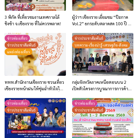
3 พิกัด ที่เที่ยวชมงานเทศกาลโล้
ผู้ว่าฯ เชียงราย เยี่ยมชม “ป๊ะกาด
ชิงช้า จ.เชียงราย ที่ไม่ควรพลาด!
Vol.2” ยกระดับตลาดสด 100 ปี สู่
พิพิธภัณฑ์ศิลปะมีชีวิต หนุน
เศรษฐกิจสร้างสรรค์และการท่อง
ข่าวท่องเที่ยว
ข่าวประชาสัมพันธ์
เที่ยวของเมือง
ข่าวประชาสัมพันธ์
บทความ-เรื่องน่ารู้-เศรษฐกิจ-สังคม
แหล่งท่องเที่ยว
ททท.สำนักงานเชียงราย ชวนเที่ยว
กลุ่มจังหวัดภาคเหนือตอนบน 2
เชียงรายหน้าฝน ให้ชุ่มฉ่ำหัวใจไป
เปิดตัวโครงการบูรณาการการค้า
กับ “Feel All the Feelings” เที่ยว
การลงทุน ปี 2569 ชู 2 กิจกรรม
ให้สนุก เก็บแสตมป์ครบ แล้วรับ
กระตุ้นการใช้จ่ายของประชาชน
ข่าวท่องเที่ยว
ข่าวท่องเที่ยว
ของที่ระลึกสุดพิเศษ! ทันที
และนักท่องเที่ยว
ข่าวประชาสัมพันธ์
ข่าวประชาสัมพันธ์