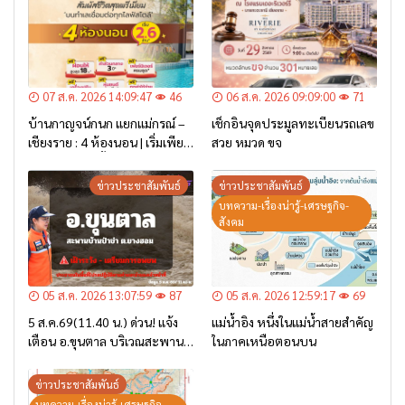
07 ส.ค. 2026 14:09:47
46
06 ส.ค. 2026 09:09:00
71
บ้านกาญจน์กนก แยกแม่กรณ์ –
เช็กอินจุดประมูลทะเบียนรถเลข
เชียงราย : 4 ห้องนอน | เริ่มเพียง
สวย หมวด ขจ
2.6 ล้าน* เท่านั้น
ข่าวประชาสัมพันธ์
ข่าวประชาสัมพันธ์
บทความ-เรื่องน่ารู้-เศรษฐกิจ-
สังคม
05 ส.ค. 2026 13:07:59
87
05 ส.ค. 2026 12:59:17
69
5 ส.ค.69(11.40 น.) ด่วน! แจ้ง
แม่น้ำอิง หนึ่งในแม่น้ำสายสำคัญ
เตือน อ.ขุนตาล บริเวณสะพาน
ในภาคเหนือตอนบน
บ้านป่าข่า ต.ยางฮอม “เฝ้าระวัง
– เตรียมการอพยพ”
ข่าวประชาสัมพันธ์
บทความ-เรื่องน่ารู้-เศรษฐกิจ-