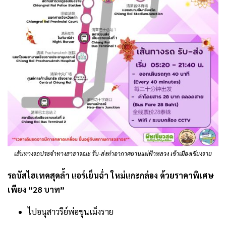
เส้นทางรถประจำทางสาธารณะ รับ-ส่งท่าอากาศยานแม่ฟ้าหลวง เข้าเมืองเชียงราย
รถบัสไฮเทคสุดล้ำ แอร์เย็นฉ่ำ ใหม่แกะกล่อง ด้วยราคาพิเศษ
เพียง “28 บาท”
ไปอนุสาวรีย์พ่อขุนเม็งราย