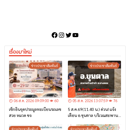
Facebook
Instagram
Twitter
YouTube
เรื่องมาใหม่
ข่าวประชาสัมพันธ์
ข่าวประชาสัมพันธ์
06 ส.ค. 2026 09:09:00
60
05 ส.ค. 2026 13:07:59
76
เช็กอินจุดประมูลทะเบียนรถเลข
5 ส.ค.69(11.40 น.) ด่วน! แจ้ง
สวย หมวด ขจ
เตือน อ.ขุนตาล บริเวณสะพาน
บ้านป่าข่า ต.ยางฮอม “เฝ้าระวัง
– เตรียมการอพยพ”
ข่าวประชาสัมพันธ์
ข่าวประชาสัมพันธ์