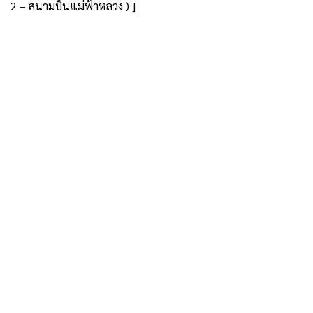
2 – สนามบินแม่ฟ้าหลวง ) ]