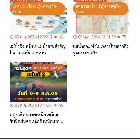
บทความ-เรื่องน่ารู้-เศรษฐกิจ-
บทความ-เรื่องน่ารู้-เศรษฐกิจ-
สังคม
สังคม
05 ส.ค. 2026 12:59:17
62
05 ส.ค. 2026 12:21:39
75
แม่น้ำอิง หนึ่งในแม่น้ำสายสำคัญ
แม่น้ำกก.. ทำไมเวลาน้ำหลากถึง
ในภาคเหนือตอนบน
รุนแรงมากนัก
ข่าวประชาสัมพันธ์
05 ส.ค. 2026 12:12:23
66
อุตุฯ เตือนภาคเหนือ เตรียม
รับมือฝนตกหนักถึงหนักมาก
จาก ‘ร่องมรสุม’ ระหว่าง 6-9
ส.ค. นี้