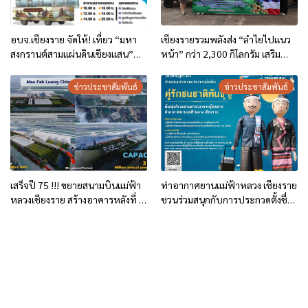
อบจ.เชียงราย จัดให้! เที่ยว “มหา
เชียงรายรวมพลังส่ง “ลำไยไปแนว
สงกรานต์สามแผ่นดินเชียงแสน”
หน้า” กว่า 2,300 กิโลกรัม เสริม
ฟรี! รถ EV BUS “เชียงราย-
ขวัญทหารชายแดน พร้อมช่วย
เชียงแสน” และรถรางสงกรานต์
เกษตรกรแก้ปัญหาผลผลิตล้นตลาด
ข่าวประชาสัมพันธ์
ข่าวประชาสัมพันธ์
เชียงแสน!
เสร็จปี 75 !!! ขยายสนามบินแม่ฟ้า
ท่าอากาศยานแม่ฟ้าหลวง เชียงราย
หลวงเชียงราย สร้างอาคารหลังที่ 2
ชวนร่วมสนุกกับการประกวดตั้งชื่อ
ให้รองรับรวม 6 ล้านคนต่อปี
“คู่รักชนชาติพันธ์ุ”