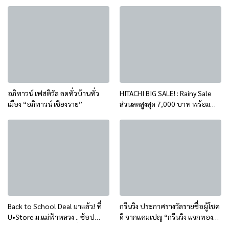
Pano 9 ออกแบบทุกพื้นที่ด้วย
อัปความสามารถครบ!
แนวคิด “เพื่อการใช้งานจริง”
อภิทาวน์ เฟสติวัล ลดทั่วบ้านทั่ว
HITACHI BIG SALE! : Rainy Sale
เมือง “อภิทาวน์ เชียงราย”
ส่วนลดสูงสุด 7,000 บาท พร้อม
ของแถม*
Back to School Deal มาแล้ว! ที่
กรีนวิง ประกาศรางวัลรายชื่อผู้โชค
U•Store ม.แม่ฟ้าหลวง .. ช้อป
ดี จากแคมเปญ “กรีนวิง แจกทอง”
Apple รับส่วนลดราคาเพื่อการ
ประจำเดือน พฤษภาคม 2569