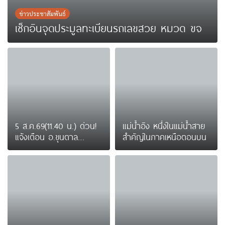
ข่าวประชาสัมพันธ์
เช็กอินจุดประมูลทะเบียนรถเลขสวย หมวด ขจ
5 ส.ค.69(11.40 น.) ด่วน!
แม่น้ำอิง หนึ่งในแม่น้ำสาย
แจ้งเตือน อ.ขุนตาล
สำคัญในภาคเหนือตอนบน
บริเวณสะพานบ้านป่าข่า
ต.ยางฮอม “เฝ้าระวัง –
เตรียมการอพยพ”