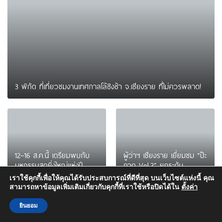
3 พิกัด ที่เที่ยวชมงานเทศกาลโล้ชิงช้า จ.เชียงราย ที่ไม่ควรพลาด!
12–16 ส.ค.นี้ เตรียมพบกับ
ผู้ว่าฯ เชียงราย เยี่ยมชม “ป๊ะ
มหกรรมสุดยิ่งใหญ่แห่งปี
กาด Vol.2” ยกระดับ
“อุตสาหกรรมแฟร์ ล้านนา
ตลาดสด 100 ปี สู่
เราใช้คุกกี้เพื่อให้คุณได้รับประสบการณ์ที่ดีที่สุด บนเว็บไซต์แห่งนี้ คุณ
ตะวันออก 2026”
พิพิธภัณฑ์ศิลปะมีชีวิต หนุน
สามารถหาข้อมูลเพิ่มเติมเกี่ยวกับคุกกี้ที่เราใช้หรือปิดได้ใน
ตั้งค่า
เศรษฐกิจสร้างสรรค์และการ
ท่องเที่ยวของเมือง
ยินยอม