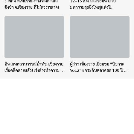
3 พิกัด ที่เที่ยวชมงานเทศกาลโล้
12–16 ส.ค.นี้ เตรียมพบกับ
ชิงช้า จ.เชียงราย ที่ไม่ควรพลาด!
มหกรรมสุดยิ่งใหญ่แห่งปี
“อุตสาหกรรมแฟร์ ล้านนาตะวัน
ออก 2026”
อัพเดทสถานการณ์น้ำท่วมเชียงราย
ผู้ว่าฯ เชียงราย เยี่ยมชม “ป๊ะกาด
เริ่มคลี่คลายแล้ว! เร่งล้างทำความ
Vol.2” ยกระดับตลาดสด 100 ปี สู่
สะอาด เปิดทางจราจรให้เข้าสู่ภาวะ
พิพิธภัณฑ์ศิลปะมีชีวิต หนุน
ปกติ
เศรษฐกิจสร้างสรรค์และการท่อง
เที่ยวของเมือง