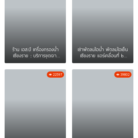
ร้าน เอส.บี เครื่องกรองน้ำ
เช่าพัดลมไอน้ำ พัดลมไอเย็น
เชียงราย :: บริการขุดเจาะ
เชียงราย แอร์เคลื่อนที่ by
บาดาลทั้งภาครัฐและเอกชน
CNC Art Chiangrai
ด้วยเครื่องมือที่ทันสมัย
22597
39802