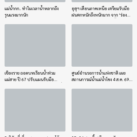
แม่น้ำกก.. ทำไมเวลาน้ำหลากถึง
อุตุฯ เตือนภาคเหนือ เตรียมรับมือ
รุนแรงมากนัก
ฝนตกหนักถึงหนักมาก จาก ‘ร่อง
มรสุม’ ระหว่าง 6-9 ส.ค. นี้
เชียงราย ถอดบทเรียนน้ำท่วม
ศูนย์อำนวยการน้ำแห่งชาติ เผย
แม่สาย ปี 67 ปรับแผนรับมือ
สถานการณ์น้ำแม่น้ำโขง 4 ส.ค. 69
อุทกภัย-ดินโคลนถล่ม เร่งอุดรอยรั่ว
อยู่ในเกณฑ์ปกติ เตือนติดตามระดับ
บิ๊กแบ็ก ชูเทคโนโลยี “ซอยซีเมนต์”
น้ำอย่างใกล้ชิด
ผสานระบบ Cell Broadcast เตือน
ภัยประชาชน “แจ้งเร็ว-เตือนไว-
ช่วยได้ทันท่วงที