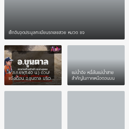
เช็กอินจุดประมูลทะเบียนรถเลขสวย หมวด ขจ
5 ส.ค.69(11.40 น.) ด่วน!
แม่น้ำอิง หนึ่งในแม่น้ำสาย
แจ้งเตือน อ.ขุนตาล บริเวณ
สำคัญในภาคเหนือตอนบน
สะพานบ้านป่าข่า ต.ยางฮอม
“เฝ้าระวัง – เตรียมการ
อพยพ”