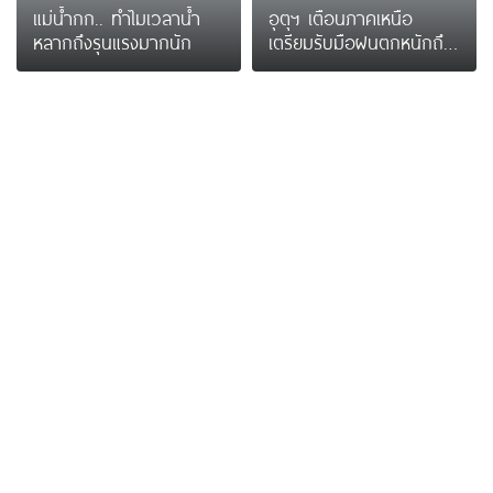
แม่น้ำกก.. ทำไมเวลาน้ำ
อุตุฯ เตือนภาคเหนือ
หลากถึงรุนแรงมากนัก
เตรียมรับมือฝนตกหนักถึง
หนักมาก จาก ‘ร่องมรสุม’
ระหว่าง 6-9 ส.ค. นี้