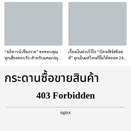
ศึกษา สูงสุด 5,000.-*
“อภิทาวน์ เชียงราย” ขอขอบคุณ
เรื่องเงินด่วนไว้ใจ “บัตรเฟิร์สช้อย
ทุกเสียงตอบรับ สำหรับแคมเปญ
ส์” ฉุกเฉินแค่ไหนก็ยืมได้ตลอด 24
ถูกจริงคุ้มชัวร์
ชม** ไม่ชาร์จค่าธรรมเนียมกด
เงินสดล่วงหน้า
กระดานซื้อขายสินค้า