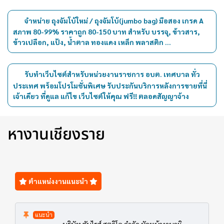
จำหน่าย ถุงจัมโบ้ใหม่ / ถุงจัมโบ้(jumbo bag) มือสอง เกรด A
สภาพ 80-99% ราคาถูก 80-150 บาท สำหรับ บรรจุ, ข้าวสาร,
ข้าวเปลือก, แป้ง, น้ำตาล ทองแดง เหล็ก พลาสติก ...
รับทำเว็บไซต์สำหรับหน่วยงานราชการ อบต. เทศบาล ทั่ว
ประเทศ พร้อมโปรโมชั่นพิเศษ รับประกันบริการหลังการขายที่นี่
เจ้าเดียว ที่ดูแล แก้ไข เว็บไซต์ให้คุณ ฟรี!! ตลอดสัญญาจ้าง
หางานเชียงราย
ตำแหน่งงานแนะนำ
แนะนำ
บริษัท ซันไรส์ สตูดิโอ จำกัด หัวหน้างานภูมิ