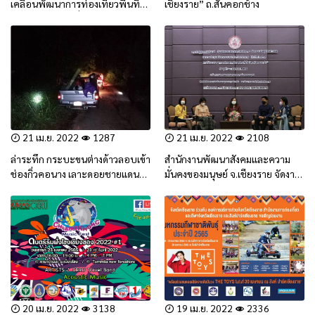
เคลื่อนพัฒนาการท่องเที่ยวพื้นที่
เชียงราย” ถ.สันคอกช้าง
พิเศษเชียงราย เพื่อเตรียมความ
พร้อมผลักดันและพัฒนาอุทยาน
ธรณีเชียงราย สู่การเป็นอุทยานธรณี
ระดับยูเนสโก ( UNESCO )
21 เม.ย. 2022
1287
21 เม.ย. 2022
2108
ล่าระทึก กระบะขนต่างด้าวลอบเข้า
สำนักงานพัฒนาสังคมและความ
ช่องกิ่วคอนาง เลาะดอยชายแดน
มั่นคงของมนุษย์ จ.เชียงราย จัดงาน
แม่สายเช้ามืด ก่อนเสียหลักพลิก
วันผู้สูงอายุแห่งชาติ วันแห่ง
คว่ำเทกระจาดแรงงานเถื่อนยกคัน
ครอบครัวจังหวัดเชียงราย ประจำปี
2565
20 เม.ย. 2022
3138
19 เม.ย. 2022
2336