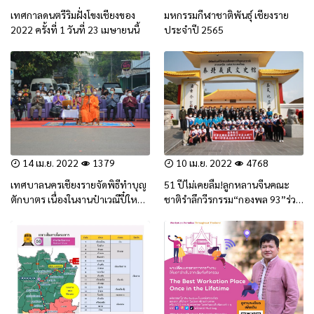
เทศกาลดนตรีริมฝั่งโขงเชียงของ
มหกรรมกีฬาชาติพันธุ์ เชียงราย
2022 ครั้งที่ 1 วันที่ 23 เมษายนนี้
ประจำปี 2565
14 เม.ย. 2022
1379
10 เม.ย. 2022
4768
เทศบาลนครเชียงรายจัดพิธีทำบุญ
51 ปีไม่เคยลืม!ลูกหลานจีนคณะ
ตักบาตร เนื่องในงานป๋าเวณีปี๋ใหม่
ชาติรำลึกวีรกรรม“กองพล 93”ร่วม
เมือง จ.ศ. 1384
ทัพไทยลุยสู้คอมมิวนิสต์ทุกสมรภูมิ