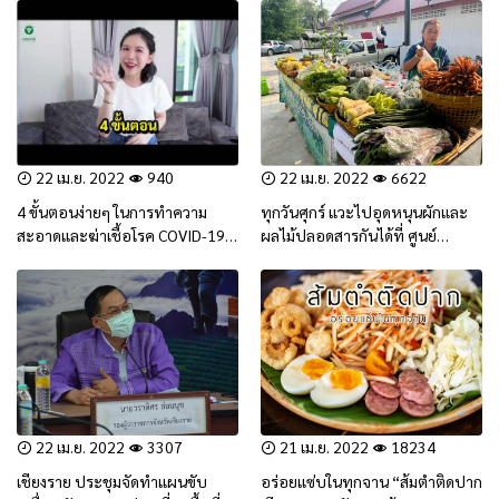
22 เม.ย. 2022
940
22 เม.ย. 2022
6622
4 ขั้นตอนง่ายๆ ในการทำความ
ทุกวันศุกร์ แวะไปอุดหนุนผักและ
สะอาดและฆ่าเชื้อโรค COVID-19
ผลไม้ปลอดสารกันได้ที่ ศูนย์
ด้วยตนเอง (สาระน่ารู้)
จำหน่ายผลิตภัณฑ์ชุมชนและ
เกษตรปลอดภัย
22 เม.ย. 2022
3307
21 เม.ย. 2022
18234
เชียงราย ประชุมจัดทำแผนขับ
อร่อยแซ่บในทุกจาน “ส้มตำติดปาก