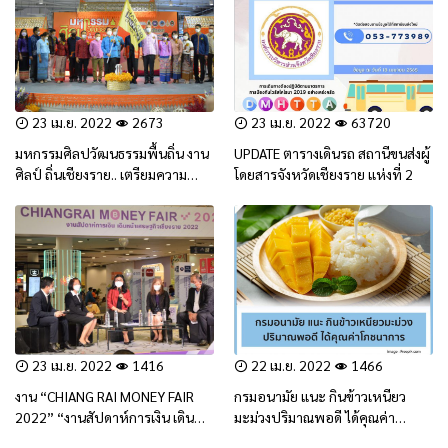
23 เม.ย. 2022
2673
23 เม.ย. 2022
63720
มหกรรมศิลปวัฒนธรรมพื้นถิ่น งาน
UPDATE ตารางเดินรถ สถานีขนส่งผู้
ศิลป์ ถิ่นเชียงราย.. เตรียมความ
โดยสารจังหวัดเชียงราย แห่งที่ 2
พร้อมเป็นเจ้าภาพ Thailand
Biennale, Chiang Rai 2023
23 เม.ย. 2022
1416
22 เม.ย. 2022
1466
งาน “CHIANG RAI MONEY FAIR
กรมอนามัย แนะ กินข้าวเหนียว
2022” “งานสัปดาห์การเงิน เดิน
มะม่วงปริมาณพอดี ได้คุณค่า
หน้าเศรษฐกิจเชียงราย 2022”
โภชนาการ (สาระน่ารู้)