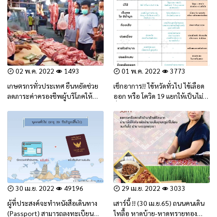
02 พ.ค. 2022
1493
01 พ.ค. 2022
3773
เกษตรกรทั่วประเทศ ยืนหยัดช่วย
เช็กอาการ!! ไข้หวัดทั่วไป ไข้เลือด
ลดภาระค่าครองชีพผู้บริโภคให้
ออก หรือ โควิด 19 แยกให้เป็นไม่
ความร่วมมือ ก.พาณิชย์ รักษาระดับ
ตื่นตระหนก (สาระน่ารู้)
ราคาหมูหน้าฟาร์มไม่เกิน 100 บาท
30 เม.ย. 2022
49196
29 เม.ย. 2022
3033
ผู้ที่ประสงค์จะทำหนังสือเดินทาง
เสาร์นี้ !! (30 เม.ย.65) ถนนคนเดิน
(Passport) สามารถลงทะเบียน
ไทลื้อ หาดบ้าย-หาดทรายทอง