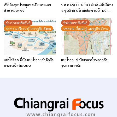
เช็กอินจุดประมูลทะเบียนรถเลข
5 ส.ค.69(11.40 น.) ด่วน! แจ้งเตือน
สวย หมวด ขจ
อ.ขุนตาล บริเวณสะพานบ้านป่าข่า
ต.ยางฮอม “เฝ้าระวัง – เตรียมการ
อพยพ”
ข่าวประชาสัมพันธ์
ข่าวประชาสัมพันธ์
บทความ-เรื่องน่ารู้-เศรษฐกิจ-สังคม
บทความ-เรื่องน่ารู้-เศรษฐกิจ-สังคม
แม่น้ำอิง หนึ่งในแม่น้ำสายสำคัญใน
แม่น้ำกก.. ทำไมเวลาน้ำหลากถึง
ภาคเหนือตอนบน
รุนแรงมากนัก