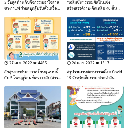
2 วันสุดท้าย กับกิจกรรมเอาใจสาย
“เฉลิมชัย” ระดมศิลปินแข่ง
ชา-กาแฟ ร่วมสนุกลุ้นรับตั๋วเครื่อง
สร้างสรรค์งาน-คัดเหลือ 40 ชิ้น
บิน ที่พัก ของที่ระลึกจาก
โหมโรง “เบียนนาเล เชียงราย
ททท.เชียงราย
2023”Chiang Rai Art Museum
27 เม.ย. 2022
4485
26 เม.ย. 2022
1317
ภัยสุขภาพกับอากาศร้อนๆ แบบนี้
สรุปรายงานสถานการณ์โรค Covid-
กับ 5 โรคฤดูร้อน ที่ควรระวัง (สาระ
19 จังหวัดเชียงราย ประจำวัน
น่ารู้)
อังคารที่ 26 เมษายน 2565