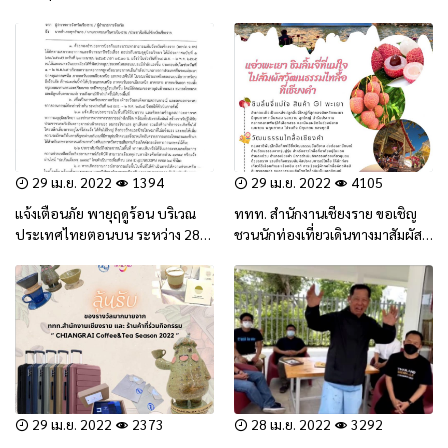
จองคิว Online ก่อนเข้ารับบริการ
อ.เชียงของ จ.เชียงราย
เพื่อความสะดวกรวดเร็ว (สาระน่า
รู้)
29 เม.ย. 2022
1394
29 เม.ย. 2022
4105
แจ้งเตือนภัย พายุฤดูร้อน บริเวณ
ททท. สำนักงานเชียงราย ขอเชิญ
ประเทศไทยตอนบน ระหว่าง 28
ชวนนักท่องเที่ยวเดินทางมาสัมผัส
เม.ย -2 พ.ค 65
PHAYAO in GREEN SEASON “แอ่ว
พะเยา ชิมลิ้นจี่ที่แม่ใจ ไปสัมผัส
วัฒนธรรมไทลื้อที่เชียงคำ”
29 เม.ย. 2022
2373
28 เม.ย. 2022
3292