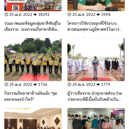
25 เม.ย. 2022
18292
25 เม.ย. 2022
1594
รวมภาพและข้อมูลกลุ่มชาติพันธุ์ใน
โครงการวิจัยประยุกต์ใช้ระบบ
เชียงราย.. (มหกรรมกีฬาชาติพันธุ์
สารสนเทศทางภูมิศาสตร์ ในการ
เชียงราย ประจำปี 2565)
วิเคราะห์พื้นที่ไฟป่าอย่างมีส่วน
ร่วม จ.เชียงราย
25 เม.ย. 2022
1726
25 เม.ย. 2022
1779
กิจกรรมจิตอาสาต้านภัยแล้ง “ขุด
ผู้ว่าฯเชียงราย นำทุกภาคส่วน ร่วม
ลอกหนองป่าไคร้”
ประกอบพิธีเนื่องในวันคล้ายวัน
สวรรคตสมเด็จพระนเรศวรฯ