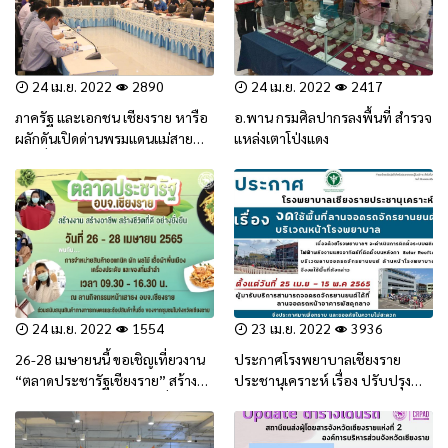
24 เม.ย. 2022
2890
24 เม.ย. 2022
2417
ภาครัฐ และเอกชน เชียงราย หารือ
อ.พาน กรมศิลปากรลงพื้นที่ สำรวจ
ผลักดันเปิดด่านพรมแดนแม่สาย
แหล่งเตาโป่งแดง
แห่งที่ 1 กระตุ้นเศรษฐกิจชายแดน
หลังซบเซา กว่า 2 ปี
24 เม.ย. 2022
1554
23 เม.ย. 2022
3936
26-28 เมษายนนี้ ขอเชิญเที่ยวงาน
ประกาศโรงพยาบาลเชียงราย
“ตลาดประชารัฐเชียงราย” สร้าง
ประชานุเคราะห์ เรื่อง ปรับปรุง
งาน สร้างอาชีพ สร้างชีวิตที่ดี อย่าง
ลานจอดจักรยานยนต์ บริเวณหน้า
ยั่งยืน
โรงพยาบาล