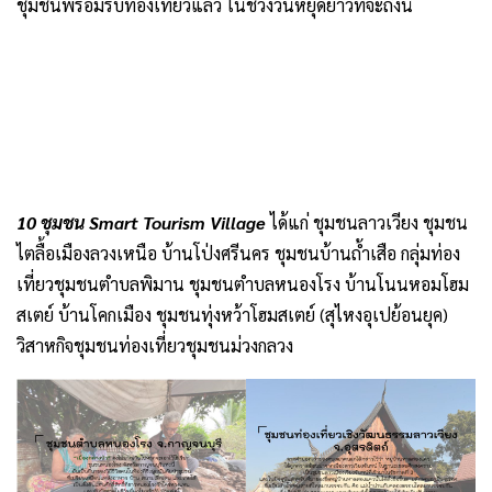
ชุมชนพร้อมรับท่องเที่ยวแล้ว ในช่วงวันหยุดยาวที่จะถึงนี้
10 ชุมชน Smart Tourism Village
ได้แก่ ชุมชนลาวเวียง ชุมชน
ไตลื้อเมืองลวงเหนือ บ้านโป่งศรีนคร ชุมชนบ้านถ้ำเสือ กลุ่มท่อง
เที่ยวชุมชนตำบลพิมาน ชุมชนตำบลหนองโรง บ้านโนนหอมโฮม
สเตย์ บ้านโคกเมือง ชุมชนทุ่งหว้าโฮมสเตย์ (สุไหงอุเปย้อนยุค)
วิสาหกิจชุมชนท่องเที่ยวชุมชนม่วงกลวง