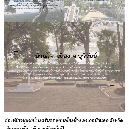
ท่องเที่ยวชุมชนโป่งศรีนคร ตำบลโรงช้าง อำเภอป่าแดด จังหวัด
เชียงราย พัก 1 คืนอายุยืนหมื่นปี