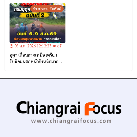
ข่าวประชาสัมพันธ์
05 ส.ค. 2026 12:12:23
67
อุตุฯ เตือนภาคเหนือ เตรียม
รับมือฝนตกหนักถึงหนักมาก
จาก ‘ร่องมรสุม’ ระหว่าง 6-9
ส.ค. นี้