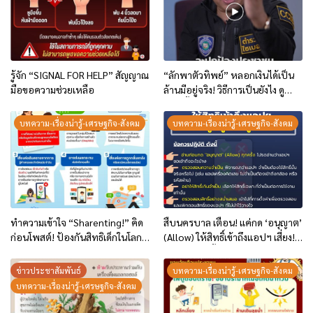
รู้จัก “SIGNAL FOR HELP” สัญญาณ
“ลักพาตัวทิพย์” หลอกเงินได้เป็น
มือขอความช่วยเหลือ
ล้านมีอยู่จริง! วิธีการเป็นยังไง ดู
คลิปนี้เลย
บทความ-เรื่องน่ารู้-เศรษฐกิจ-สังคม
บทความ-เรื่องน่ารู้-เศรษฐกิจ-สังคม
ทำความเข้าใจ “Sharenting!” คิด
สืบนครบาล เตือน! แค่กด ‘อนุญาต’
ก่อนโพสต์! ป้องกันสิทธิเด็กในโลก
(Allow) ให้สิทธิ์เข้าถึงแอปฯ เสี่ยง!
ออนไลน์
ถูกดูดข้อมูลทั้งหมด
ข่าวประชาสัมพันธ์
บทความ-เรื่องน่ารู้-เศรษฐกิจ-สังคม
บทความ-เรื่องน่ารู้-เศรษฐกิจ-สังคม