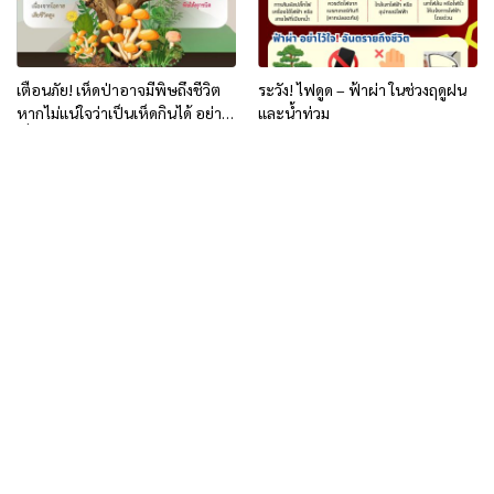
เตือนภัย! เห็ดป่าอาจมีพิษถึงชีวิต
ระวัง! ไฟดูด – ฟ้าผ่า ในช่วงฤดูฝน
หากไม่แน่ใจว่าเป็นเห็ดกินได้ อย่า
และน้ำท่วม
เสี่ยงรับประทานเด็ดขาด