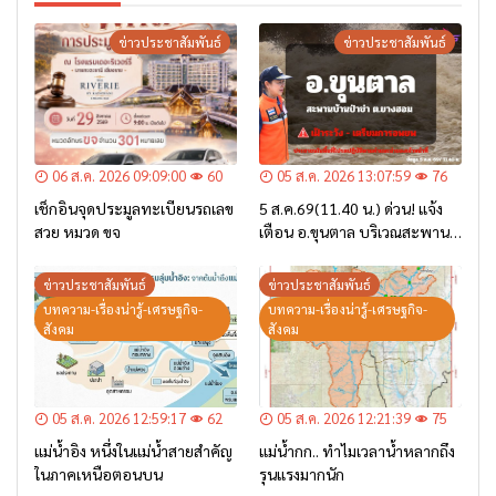
ข่าวประชาสัมพันธ์
ข่าวประชาสัมพันธ์
06 ส.ค. 2026 09:09:00
60
05 ส.ค. 2026 13:07:59
76
เช็กอินจุดประมูลทะเบียนรถเลข
5 ส.ค.69(11.40 น.) ด่วน! แจ้ง
สวย หมวด ขจ
เตือน อ.ขุนตาล บริเวณสะพาน
บ้านป่าข่า ต.ยางฮอม “เฝ้าระวัง
– เตรียมการอพยพ”
ข่าวประชาสัมพันธ์
ข่าวประชาสัมพันธ์
บทความ-เรื่องน่ารู้-เศรษฐกิจ-
บทความ-เรื่องน่ารู้-เศรษฐกิจ-
สังคม
สังคม
05 ส.ค. 2026 12:59:17
62
05 ส.ค. 2026 12:21:39
75
แม่น้ำอิง หนึ่งในแม่น้ำสายสำคัญ
แม่น้ำกก.. ทำไมเวลาน้ำหลากถึง
ในภาคเหนือตอนบน
รุนแรงมากนัก