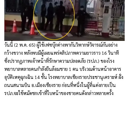
วันนี้ (2 พ.ค. 65) ผู้ใช้เฟซบุ๊กต่างพากันวิพากษ์วิจารณ์กันอย่าง
กว้างขวาง หลังพบมีผู้เผยแพร่คลิปภาพความยาวราว 16 วินาที
ซึ่งปรากฏภาพเจ้าหน้าที่รักษาความปลอดภัย (รปภ.) ของโรง
พยาบาลหลายคนกำลังยืนล้อมชาย 1 คน บริเวณด้านหน้าอาคาร
อุบัติเหตุฉุกเฉิน 14 ชั้น โรงพยาบาลเชียงรายประชานุเคราะห์ ฝั่ง
ถนนสนามบิน อ.เมืองเชียงราย ก่อนที่หนึ่งในผู้ที่แต่งกายเป็น
รปภ.จะใช้หมัดชกเข้าที่ใบหน้าของชายคนดังกล่าวหลายครั้ง