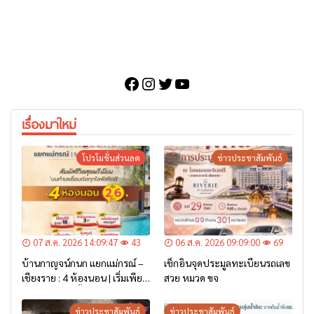
Facebook
Instagram
Twitter
YouTube
เรื่องมาใหม่
โปรโมชั่นส่วนลด
ข่าวประชาสัมพันธ์
07 ส.ค. 2026 14:09:47
43
06 ส.ค. 2026 09:09:00
69
บ้านกาญจน์กนก แยกแม่กรณ์ –
เช็กอินจุดประมูลทะเบียนรถเลข
เชียงราย : 4 ห้องนอน | เริ่มเพียง
สวย หมวด ขจ
2.6 ล้าน* เท่านั้น
ข่าวประชาสัมพันธ์
ข่าวประชาสัมพันธ์