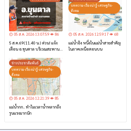
บทความ-เรื่องน่ารู้-เศรษฐกิจ-
สังคม
05 ส.ค. 2026 13:07:59
86
05 ส.ค. 2026 12:59:17
68
5 ส.ค.69(11.40 น.) ด่วน! แจ้ง
แม่น้ำอิง หนึ่งในแม่น้ำสายสำคัญ
เตือน อ.ขุนตาล บริเวณสะพาน
ในภาคเหนือตอนบน
บ้านป่าข่า ต.ยางฮอม “เฝ้าระวัง
– เตรียมการอพยพ”
ข่าวประชาสัมพันธ์
บทความ-เรื่องน่ารู้-เศรษฐกิจ-
สังคม
05 ส.ค. 2026 12:21:39
85
แม่น้ำกก.. ทำไมเวลาน้ำหลากถึง
รุนแรงมากนัก