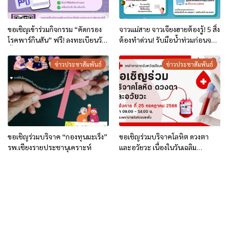
ขอเชิญเข้าร่วมกิจกรรม “คัดกรอง
จาวแม่สาย จาวเจียงฮายต้องรู้! 5 สิ่ง
โรคพาร์กินสัน” ฟรี! ลงทะเบียนวัน
ต้องทำด่วน! รับมือน้ำท่วมก่อนจะ
นี้ – 29 มิถุนายน 68
สาย พร้อมเช็ก โรคฮิตช่วงน้ำหลาก
ข่าวประชาสัมพันธ์
ข่าวประชาสัมพันธ์
ขอเชิญร่วมบริจาค “กองทุนมะเร็ง”
ขอเชิญร่วมบริจาคโลหิต ดวงตา
รพ.เชียงรายประชานุเคราะห์
และอวัยวะ เนื่องในวันเฉลิม
พระชนมพรรษา พระบาทสมเด็จ
พระเจ้าอยู่หัว ร.10