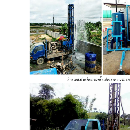
ร้าน เอส.บี เครื่องกรองน้ำ เชียงราย :: บริกา