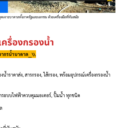
รขุดเจาะบาดาลทั้งภาครัฐและเอกชน ด้วยเครื่องมือที่ทันสมัย
งเครื่องกรองน้ำ
ยากรน้ำบาดาล__\\
งน้ำราคาส่ง, สารกรอง, ไส้กรอง, พร้อมอุปกรณ์เครื่องกรองน้ำ
ุกระบบไฟฟ้าควบคุมมอเตอร์, ปั้มน้ำ ทุกชนิด
าล