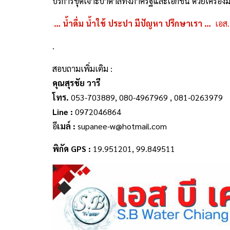
บริการขุดเจาะบาดาลทั้งภาครัฐและเอกชน ด้วยเครื่องมื
… น้ำดื่ม น้ำใช้ ประปา มีปัญหา ปรึกษาเรา …
เอส.
.
สอบถามเพิ่มเติม :
คุณสุรชัย วารี
โทร.
053-703889, 080-4967969 , 081-0263979
Line :
0972046864
อี
เมล์ :
supanee-w@hotmail.com
พิกัด GPS :
19.951201, 99.849511