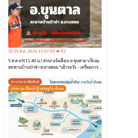
05 ส.ค. 2026 13:07:59
81
5 ส.ค.69(11.40 น.) ด่วน! แจ้งเตือน อ.ขุนตาล บริเวณ
สะพานบ้านป่าข่า ต.ยางฮอม “เฝ้าระวัง – เตรียมการ
อพยพ”
ข่าวประชาสัมพันธ์
บทความ-เรื่องน่ารู้-เศรษฐกิจ-สังคม