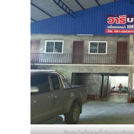
ร้าน เอส.บี เครื่องกรองน้ำ เชียงราย :: บริกา