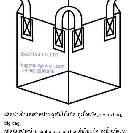
ผลิตนำเข้าและจำหน่าย ถุงจัมโบ้แบ็ค, ถุงบิ๊กแบ๊ค, jumbo bag,
big bag,
ผลิตและจำหน่าย jumbo bag, big bag,จัมโบ้แบ็ค, ถุงบิ๊กแบ๊ค, ทุก