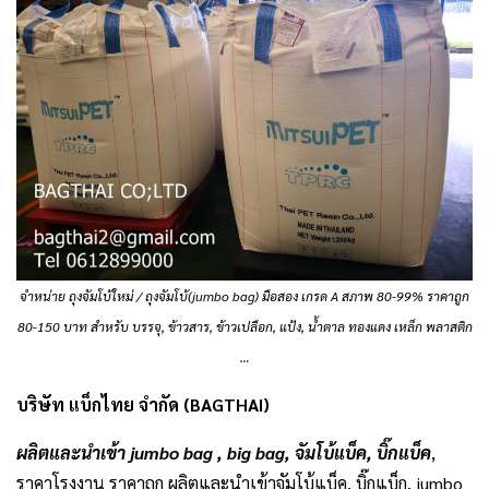
จำหน่าย ถุงจัมโบ้ใหม่ / ถุงจัมโบ้(jumbo bag) มือสอง เกรด A สภาพ 80-99% ราคาถูก
80-150 บาท สำหรับ บรรจุ, ข้าวสาร, ข้าวเปลือก, แป้ง, น้ำตาล ทองแดง เหล็ก พลาสติก
…
บริษัท แบ็กไทย จำกัด (BAGTHAI)
ผลิตและนำเข้า jumbo bag , big bag, จัมโบ้แบ็ค, บิ๊กแบ็ค
,
ราคาโรงงาน ราคาถูก ผลิตและนำเข้าจัมโบ้แบ็ค, บิ๊กแบ็ก, jumbo