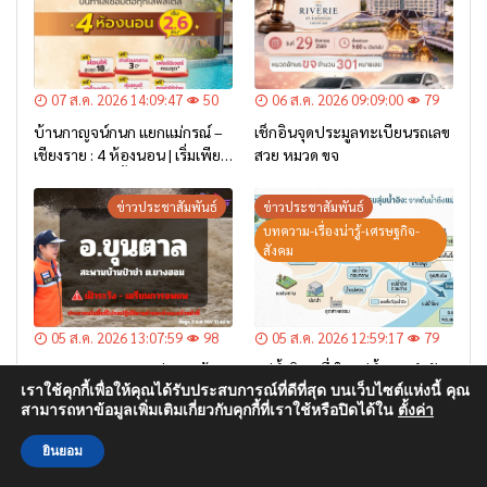
07 ส.ค. 2026 14:09:47
50
06 ส.ค. 2026 09:09:00
79
บ้านกาญจน์กนก แยกแม่กรณ์ –
เช็กอินจุดประมูลทะเบียนรถเลข
เชียงราย : 4 ห้องนอน | เริ่มเพียง
สวย หมวด ขจ
2.6 ล้าน* เท่านั้น
ข่าวประชาสัมพันธ์
ข่าวประชาสัมพันธ์
บทความ-เรื่องน่ารู้-เศรษฐกิจ-
สังคม
05 ส.ค. 2026 13:07:59
98
05 ส.ค. 2026 12:59:17
79
5 ส.ค.69(11.40 น.) ด่วน! แจ้ง
แม่น้ำอิง หนึ่งในแม่น้ำสายสำคัญ
เราใช้คุกกี้เพื่อให้คุณได้รับประสบการณ์ที่ดีที่สุด บนเว็บไซต์แห่งนี้ คุณ
เตือน อ.ขุนตาล บริเวณสะพาน
ในภาคเหนือตอนบน
สามารถหาข้อมูลเพิ่มเติมเกี่ยวกับคุกกี้ที่เราใช้หรือปิดได้ใน
ตั้งค่า
บ้านป่าข่า ต.ยางฮอม “เฝ้าระวัง
– เตรียมการอพยพ”
ข่าวประชาสัมพันธ์
ยินยอม
บทความ-เรื่องน่ารู้-เศรษฐกิจ-