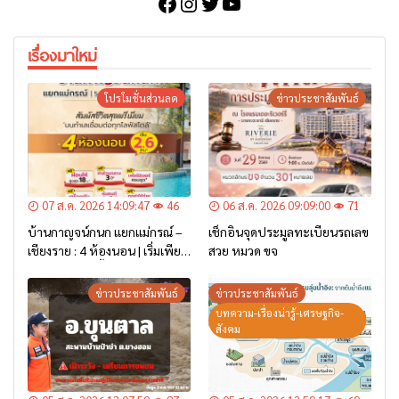
Facebook
Instagram
Twitter
YouTube
เรื่องมาใหม่
โปรโมชั่นส่วนลด
ข่าวประชาสัมพันธ์
07 ส.ค. 2026 14:09:47
46
06 ส.ค. 2026 09:09:00
71
บ้านกาญจน์กนก แยกแม่กรณ์ –
เช็กอินจุดประมูลทะเบียนรถเลข
เชียงราย : 4 ห้องนอน | เริ่มเพียง
สวย หมวด ขจ
2.6 ล้าน* เท่านั้น
ข่าวประชาสัมพันธ์
ข่าวประชาสัมพันธ์
บทความ-เรื่องน่ารู้-เศรษฐกิจ-
สังคม