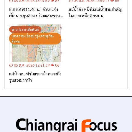
05 ส.ค. 2026 13:07:59
87
05 ส.ค. 2026 12:59:17
69
5 ส.ค.69(11.40 น.) ด่วน! แจ้ง
แม่น้ำอิง หนึ่งในแม่น้ำสายสำคัญ
เตือน อ.ขุนตาล บริเวณสะพาน
ในภาคเหนือตอนบน
บ้านป่าข่า ต.ยางฮอม “เฝ้าระวัง
– เตรียมการอพยพ”
ข่าวประชาสัมพันธ์
บทความ-เรื่องน่ารู้-เศรษฐกิจ-
สังคม
05 ส.ค. 2026 12:21:39
86
แม่น้ำกก.. ทำไมเวลาน้ำหลากถึง
รุนแรงมากนัก