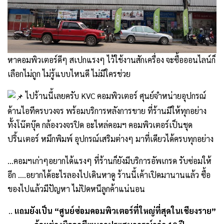
หาคอมพิวเตอร์ดีๆ สเปกแรงๆ ไว้ใช้งานสักเครื่อง จะซื้อออนไลน์ก็
เลือกไม่ถูก ไม่รู้แบบไหนดี ไม่มีใครช่วย
ไปร้านนี้เลยครับ KVC คอมพิวเตอร์ ศุนย์จำหน่ายอุปกรณ์
ด้านไอทีครบวงจร พร้อมบริการหลังการขาย ที่ร้านมีให้ทุกอย่าง
ทั้งโน๊ตบุ๊ค กล้องวงจรปิด อะไหล่คอมฯ คอมพิวเตอร์เป็นชุด
ปริ้นเตอร์ หมึกพิมพ์ อุปกรณ์เสริมต่างๆ มาที่เดียวได้ครบทุกอย่าง
…คอมฯเก่าๆอยากได้แรงๆ ที่ร้านก็ยังมีบริการอัพเกรด รับซ่อมให้
อีก ….อยากได้อะไรลองไปเดินหาดู ร้านนี้เค้าเปิดมานานแล้ว ซื้อ
ของไปแล้วมีปัญหา ไม่ปิดหนีลูกค้าแน่นอน
..
แถมยังเป็น “ศูนย์ซ่อมคอมพิวเตอร์ที่ใหญ่ที่สุดในเชียงราย”