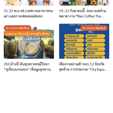
21-23 พ.ย 68 | เทศกาลอาหารชน
19–21 กันยายนนี้.. คอกาแฟห้าม
เผ่า และกาแฟดอยแม่สลอง
พลาด! งาน “Nan Coffee The
Creators”
ข่าวประชาสัมพันธ์
ข่าวประชาสัมพันธ์
บทความ-เรื่องน่ารู้-เศรษฐกิจ-สังคม
250 ล้านปี ต้นทุนทางธรณีวิทยา
เชียงรายผ่านเข้ารอบ 12 จังหวัด
“ทุเรียนนางนอน” (ข้อมูลอุทยาน
สุดท้าย การประกวด “City Expo
ธรณีเชียงราย)
อวดเมือง 2568”