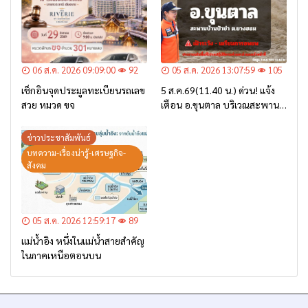
06 ส.ค. 2026 09:09:00
92
05 ส.ค. 2026 13:07:59
105
เช็กอินจุดประมูลทะเบียนรถเลข
5 ส.ค.69(11.40 น.) ด่วน! แจ้ง
สวย หมวด ขจ
เตือน อ.ขุนตาล บริเวณสะพาน
บ้านป่าข่า ต.ยางฮอม “เฝ้าระวัง
– เตรียมการอพยพ”
ข่าวประชาสัมพันธ์
บทความ-เรื่องน่ารู้-เศรษฐกิจ-
สังคม
05 ส.ค. 2026 12:59:17
89
แม่น้ำอิง หนึ่งในแม่น้ำสายสำคัญ
ในภาคเหนือตอนบน