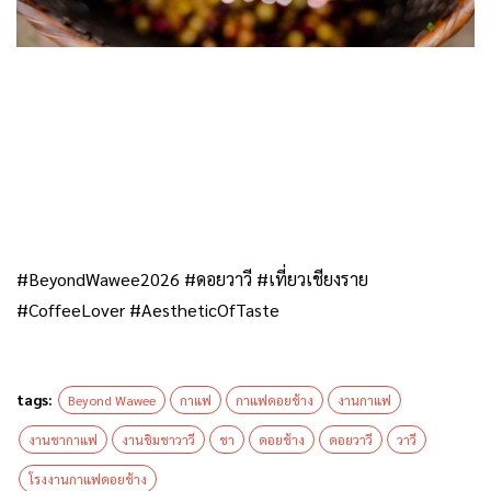
.
#BeyondWawee2026 #ดอยวาวี #เที่ยวเชียงราย
#CoffeeLover #AestheticOfTaste
tags:
Beyond Wawee
กาแฟ
กาแฟดอยช้าง
งานกาแฟ
งานชากาแฟ
งานชิมชาวาวี
ชา
ดอยช้าง
ดอยวาวี
วาวี
โรงงานกาแฟดอยช้าง