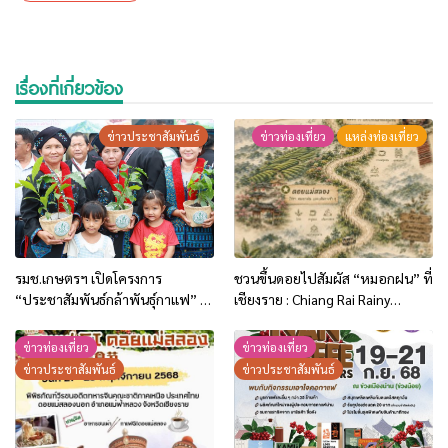
เรื่องที่เกี่ยวข้อง
ข่าวประชาสัมพันธ์
ข่าวท่องเที่ยว
แหล่งท่องเที่ยว
รมช.เกษตรฯ เปิดโครงการ
ชวนขึ้นดอยไปสัมผัส “หมอกฝน” ที่
“ประชาสัมพันธ์กล้าพันธุ์กาแฟ” ที่
เชียงราย : Chiang Rai Rainy
เชียงราย หนุนเกษตรกรภาคเหนือ
Retreat | The Mist Moment
ใช้พันธุ์ดี ยกระดับกาแฟไทยสู่ตลาด
ข่าวท่องเที่ยว
ข่าวท่องเที่ยว
โลก
ข่าวประชาสัมพันธ์
ข่าวประชาสัมพันธ์