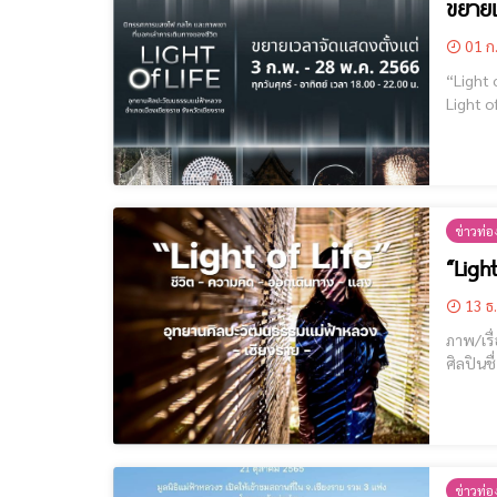
ขยายเ
01 ก
“Light of 
Light of Life | แสงแห่งชีวิต ไร่แม่ฟ้าห
ข่าวท่อง
“Ligh
13 ธ
ภาพ/เรื่อง : แบกเป้เท่ท
ศิลปินชื่อดัง ครั้งแรกกับนิทรรศการแสงไฟ กลไก และภาพเงา ท่ามกลางอากาศเย็นสบายช่
ข่าวท่อง