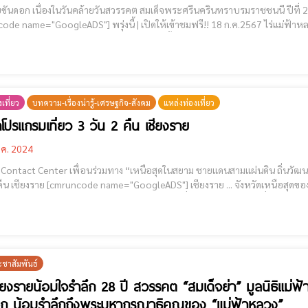
ดอก เนื่องในวันคล้ายวันสวรรคต สมเด็จพระศรีนครินทราบรมราชชนนี ปีที่ 29 สมเด็จพระศรีนครินทราบรมราชชนนี (สมเด็จย
 พรุ่งนี้ | เปิดให้เข้าชมฟรี!! 18 ก.ค.2567 ไร่แม่ฟ้าหลวง พระตำหนักดอยตุง สวนแม่ฟ้าหลวง และสวนรุกขชาติ
ช้างมูบ ณ โครงการพ
เที่ยว
บทความ-เรื่องน่ารู้-เศรษฐกิจ-สังคม
แหล่งท่องเที่ยว
โปรแกรมเที่ยว 3 วัน 2 คืน เชียงราย
.ค. 2024
ื่อนร่วมทาง “เหนือสุดในสยาม ชายแดนสามแผ่นดิน ถิ่นวัฒนธรรมล้านนา ล้ำค่าพระธาตุดอยตุง” แนะนำโปรแกรมเที่ยว
ียงราย ... จังหวัดเหนือสุดของประเทศไทย ห่างจากกรุงเทพฯ 829 กิโลเมตร มีพื้นที่
ตารางกิโลเมตร ภูมิประเทศส่วนใหญ่เป็นภูเขา มีที่ราบอุดมสมบูรณ์ริมฝั่งแม่น้ำห
ะชาสัมพันธ์
ียงรายน้อมใจรำลึก 28 ปี สวรรคต “สมเด็จย่า” มูลนิธิแม่ฟ้
ก น้อมรำลึกถึงพระมหากรุณาธิคุณของ “แม่ฟ้าหลวง”