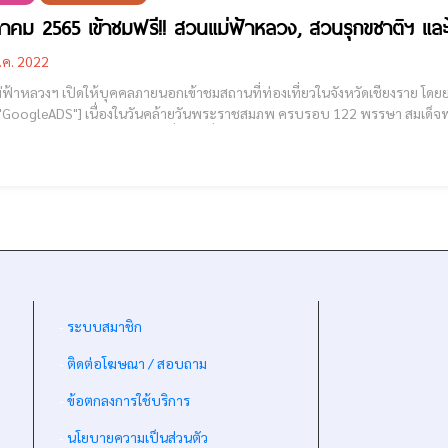
ลาคม 2565 เข้าชมฟรี!! สวนแม่ฟ้าหลวง, สวนรุกขชาติฯ และ
.ค. 2022
ม่ฟ้าหลวงฯ เปิดให้บุคคลภายนอกเข้าชมสถานที่ท่องเที่ยวในจังหวัดเชียงราย โดยยกเว้นค่
ราชสมภพ ครบรอบ 122 พรรษา สมเด็จพระศรีนครินทราบรมราชชนนี มูลนิธิแม่ฟ้าหลวง ใน
าชูปถัมภ์เปิดให้เข้าชมสถานที่ท่องเที่ยวในจังหวัดเชียงราย โดยยกเว้นค่าบำรุงใน
-
ระบบสมาชิก
-
ติดต่อโฆษณา / สอบถาม
-
ข้อตกลงการใช้บริการ
-
นโยบายความเป็นส่วนตัว