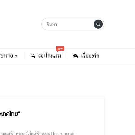
new
ียงราย
จองโรงแรม
เว็บบอร์ด
ะเทศไทย”
าหลวง (ไร่แม่ฟ้าหลวง) [cmruncode