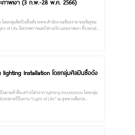
ะภาพเงา (3 ก.พ.-28 พ.ค. 2566)
ทท.สำนักงานเชียงราย ขอเชิญชม
การเดินทางของชีวิต ให้ผู้ที่สนใจได้สัมผัสศิลปะจัดวางแสงร่วมสมัยสุดว้าว แบบอิ่มเอมไปจนถึงปลายเดือนพฤษภาคมนี้ [cm
ighting Installation โดยกลุ่มศิลปินชื่อดัง
วัฒนธรรมแม่ฟ้าหลวง อำเภอเมือง จังหวัดเชียงราย [cmruncode name="GoogleADS"] ระหว่างวันที่ 9 ธันวาคม 2565 – 29 มกราคม 2566 จั