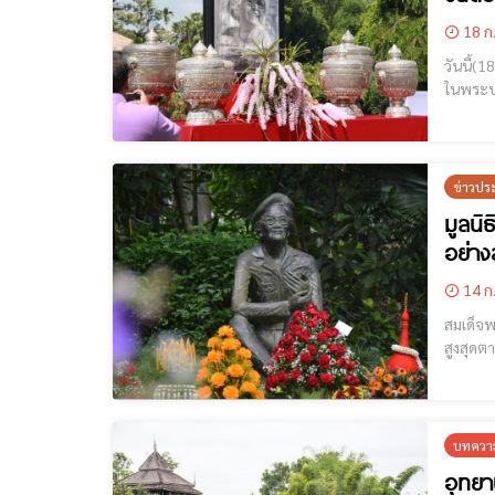
18 ก
วันนี้(
ในพระบร
ข้าราช
นทราบ
ข่าวปร
มูลนิ
อย่าง
14 ก
สมเด็จพระศรีนครินทรา
สูงสุดต
บทความ
อุทยา