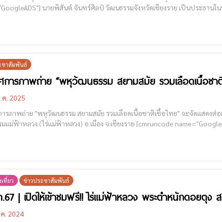
ฒนธรรมจังหวัดเชียงราย เป็นประธานในพิธีเปิด“นิทรรศการภาพถ่ายพหุวัฒนธรรมในประเทศไทย”
.นคร พงษ์น้อย ผู้อำนวยการอุทยานศิลปวัฒนธรรมแม่ฟ้าหลวง (ไร่แม่ฟ้าหลวง) ผู
ักงานส่ง
ะชาสัมพันธ์
ศการภาพถ่าย “พหุวัฒนธรรม สยามสมัย รวมเลือดเนื้อชาติ
.ค. 2025
ารภาพถ่าย "พหุวัฒนธรรม สยามสมัย รวมเลือดเนื้อชาติเชื้อไทย" จะจัดแสดงต่อเนื่อ
วง (ไร่แม่ฟ้าหลวง) อ.เมือง จ.เชียงราย [cmruncode name="GoogleADS"] สุดยอดภาพถ่าย'พหุวัฒนธรรม'หาชมยาก
หนังสือพิมพ์ไทยโพสต์/ข่าวร่วมสมัย ประเทศไทย ดินแดนแห่งพหุวัฒน
เที่ยว
ข่าวประชาสัมพันธ์
ค.67 | เปิดให้เข้าชมฟรี!! ไร่แม่ฟ้าหลวง พระตำหนักดอยตุง
.ค. 2024