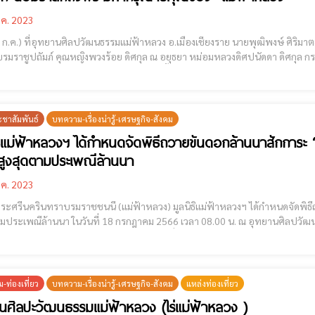
.ค. 2023
18 ก.ค.) ที่อุทยานศิลปวัฒนธรรมแม่ฟ้าหลวง อ.เมืองเชียงราย นายพุฒิพงษ์ ศิริมาตย
มราชูปถัมภ์ คุณหญิงพวงร้อย ดิศกุล ณ อยุธยา หม่อมหลวงดิศปนัดดา ดิศกุล ก
การ ศาล ทหาร ตำรวจ และประชาชน รวมทั้งตัวแทนชาวไทยภูเขา ร่วมประกอบพิธี
รมราชชนนี
ะชาสัมพันธ์
บทความ-เรื่องน่ารู้-เศรษฐกิจ-สังคม
ธิแม่ฟ้าหลวงฯ ได้กำหนดจัดพิธีถวายขันดอกล้านนาสักการ
สูงสุดตามประเพณีล้านนา
.ค. 2023
บรมราชชนนี (แม่ฟ้าหลวง) มูลนิธิแม่ฟ้าหลวงฯ ได้กำหนดจัดพิธีถวายขันดอกล้านนาสักการะ เป็นการถวายความเคารพอย่าง
ามประเพณีล้านนา ในวันที่ 18 กรกฎาคม 2566 เวลา 08.00 น. ณ​ อุทยานศิลปวัฒนธ
หน่วยงานรัฐ​ ประชาชน​ ชาวบ้าน​ ก็จัดมาถวายได้ ) เพื่อ
-ท่องเที่ยว
บทความ-เรื่องน่ารู้-เศรษฐกิจ-สังคม
แหล่งท่องเที่ยว
นศิลปะวัฒนธรรมแม่ฟ้าหลวง (ไร่แม่ฟ้าหลวง )