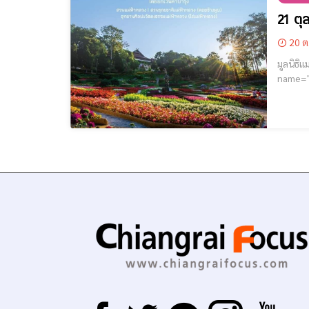
21 ตุ
20 ต
มูลนิธิแ
name="GoogleADS"] เนื่องในวันคล้ายวันพระ
พระบรมร
3