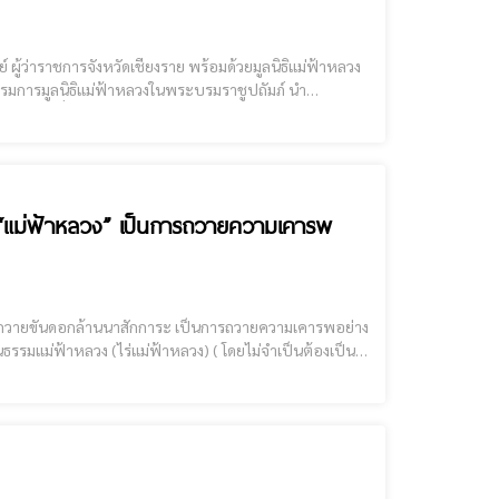
์ ผู้ว่าราชการจังหวัดเชียงราย พร้อมด้วยมูลนิธิแม่ฟ้าหลวง
รรมการมูลนิธิแม่ฟ้าหลวงในพระบรมราชูปถัมภ์ นำ
ถวายเครื่องสักการะถวายขันดอก แด่สมเด็จพระศรีนคริ
ะ “แม่ฟ้าหลวง” เป็นการถวายความเคารพ
รรมแม่ฟ้าหลวง (ไร่แม่ฟ้าหลวง) ( โดยไม่จำเป็นต้องเป็น
น้อมรำลึกถึงพระมหากรุณาธิคุณของ สมเด็จพระศรีนครินทราบรมราชชนนี โดยจัดข