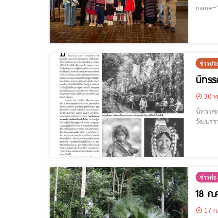
name="GoogleADS"] นายพิสันต์ จันทร์ศิลป์ วั
โดยมี อ
แทนสำน
ข่าวปร
นิทรร
30 พ
นิทรรศก
วัฒนธรรมแม่ฟ้าหล
ข่าวท่อง
18 ก.
17 ก