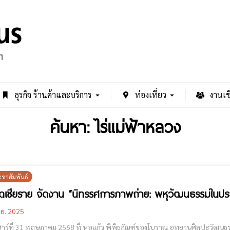
ธุรกิจ ร้านค้าและบริการ
ท่องเที่ยว
งานเช
ค้นหา: ไร่แม่ฟ้าหลวง
ะชาสัมพันธ์
ัดเชียราย จัดงาน “นิทรรศการภาพถ่าย: พหุวัฒนธรรมในปร
.ย. 2025
เสาร์ที่ 31 พฤษภาคม 2568 ที่ หอแก้ว พิพิธภัณฑ์ของโบราณ อุทยานศิลปะวัฒนธรรมแม่ฟ้