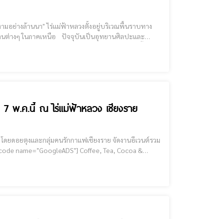
ัจจุบันเป็นอุทยานศิลปะและ
รงบันดาลใจอันเกิดจากธรรมชาติ และศิลปวัฒนธรรมพื้น
 7 พ.ค.นี้ ณ ไร่แม่ฟ้าหลวง เชียงราย
โดยดอยตุงและกลุ่มคนรักกาแฟเชียงราย จัดงานอีเวนต์รวม
Bakery พบกับ 20 ร้านขนมและเครื่องดื่มชื่อดัง (และร้านข้าวแกงกะหรี่) จากจังหวัดในภาคเหนือ Workshops จัดเต็ม 4 กิจกรรมเวิร์กช็