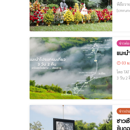
พิธีถวายขัน
[cmruncode name="GoogleADS"]
ข่าวท่อง
แนะนำ
03 ม
โดย TAT Contact Center เพ
3 วัน 2 คืน เชียงราย [cmruncode name="GoogleADS"] เช
11,678 
ข่าวปร
ชาวเช
ขันดอ