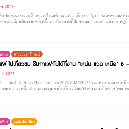
.ค. 2023
รรมแม่ฟ้าหลวง (ไร่แม่ฟ้าหลวง ) จ.เชียงราย "อุทยานแห่งความสงบ งามอย่างล้านนา" ไร่แม่ฟ้าหลวงตั้งอยู่บริเวณพื้นราบทาง
งตัวเมืองเชียงราย ครั้งหนึ่งเคยเป็นสถานที่ฝึกอบรมเยาวชนชาวเขาจากหมู่บ้านต่างๆ ในภาคเหนือ ป
มอันรื่นรมณ์ด้วยหมู่ไม้นานาพันธุ์ เหมาะสำหรับผู้แสวงหาความสงบเงียบและแ
เที่ยว
ข่าวประชาสัมพันธ์
ฟ ไปเที่ยวชม ชิมกาแฟกันได้ที่งาน “เหน่น แวด เหนือ” 6 –
.ย. 2023
hailand AeroPress Championship 2023 (nTAC2023) ร่วมกับ เหน่นแวดเหนือ 
ภาคเหนือ ท่ามกลางธรรมชาติร่มรื่น ณ ไร่แม่ฟ้าหลวง จ.เชียงราย [cmruncode name="GoogleADS"] Coffee, Tea, Cocoa &
เที่ยว
แหล่งท่องเที่ยว