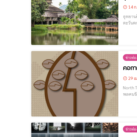
14 ก
อุทยานศิลปะวัฒนธ
ตะวันตกขอ
วัฒนธรร
ถิ่น บริ
ข่าวท่อง
คอกาแ
29 เม
North T
พลคนรักกาแฟ 
ข่าวท่อง