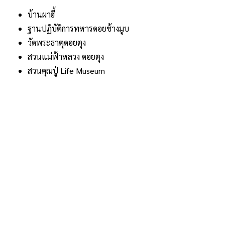
บ้านผาฮี้
ฐานปฏิบัติการทหารดอยช้างมูบ
วัดพระธาตุดอยตุง
สวนแม่ฟ้าหลวง ดอยตุง
สวนคุณปู่ Life Museum