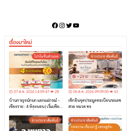
Facebook
Instagram
Twitter
YouTube
เรื่องมาใหม่
โปรโมชั่นส่วนลด
ข่าวประชาสัมพันธ์
07 ส.ค. 2026 14:09:47
28
06 ส.ค. 2026 09:09:00
63
บ้านกาญจน์กนก แยกแม่กรณ์ –
เช็กอินจุดประมูลทะเบียนรถเลข
เชียงราย : 4 ห้องนอน | เริ่มเพียง
สวย หมวด ขจ
2.6 ล้าน* เท่านั้น
ข่าวประชาสัมพันธ์
ข่าวประชาสัมพันธ์
บทความ-เรื่องน่ารู้-เศรษฐกิจ-