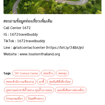
สอบถามข้อมูลท่องเที่ยวเพิ่มเติม
Call Center 1672
IG : 1672travelbuddy
TikTok : 1672travelbuddy
Line : @tatcontactcenter (https://bit.ly/34lbUjn)
Website : www.tourismthailand.org
tags:
TAT Contact Center
ดอยช้าง
ดอยตุง
ททท.สำนักงานเชียงราย
ผาฮี้
สุขทันทีที่เที่ยวไทย
อุทยานแห่งชาติถ้ำหลวง-ขุนน้ำนางนอน
แผนที่เส้นทางท่องเที่ยว
โปรแกรมเที่ยว
ไร่แม่ฟ้าหลวง