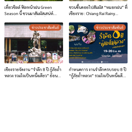
เที่ยวชิลล์ ฟิลหน้าฝน Green
ชวนขึ้นดอยไปสัมผัส “หมอกฝน” ที่
Season นี้ ชวนมาสัมผัสเสน่ห์
เชียงราย : Chiang Rai Rainy
เชียงรายในฤดูฝนที่สวยที่สุด พร้อม
Retreat | The Mist Moment
รับสิทธิพิเศษ 2 ต่อ!!
ข่าวประชาสัมพันธ์
ข่าวประชาสัมพันธ์
เชียงรายจัดงาน “รำลึก 8 ปี กู้ภัยถ้ำ
กำหนดการ งานรำลึกครบรอบ 8 ปี
หลวง รวมใจเป็นหนึ่งเดียว” ย้อน
“กู้ภัยถ้ำหลวง” รวมใจเป็นหนึ่งเดียว
บทเรียนภารกิจระดับโลก สู่การท่อง
วันที่ 19-20 มิถุนายน 69
เที่ยวเชิงอนุรักษ์