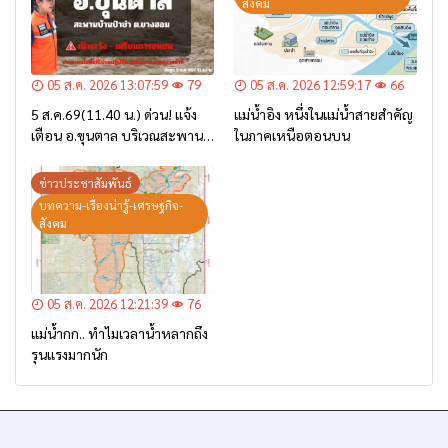
สังคม
05 ส.ค. 2026 13:07:59
79
05 ส.ค. 2026 12:59:17
66
5 ส.ค.69(11.40 น.) ด่วน! แจ้ง
แม่น้ำอิง หนึ่งในแม่น้ำสายสำคัญ
เตือน อ.ขุนตาล บริเวณสะพาน
ในภาคเหนือตอนบน
บ้านป่าข่า ต.ยางฮอม “เฝ้าระวัง
– เตรียมการอพยพ”
ข่าวประชาสัมพันธ์
บทความ-เรื่องน่ารู้-เศรษฐกิจ-
สังคม
05 ส.ค. 2026 12:21:39
76
แม่น้ำกก.. ทำไมเวลาน้ำหลากถึง
รุนแรงมากนัก