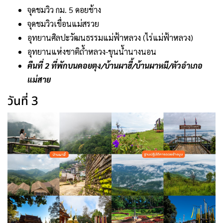
จุดชมวิว กม. 5 ดอยช้าง
จุดชมวิวเขื่อนแม่สรวย
อุทยานศิลปะวัฒนธรรมแม่ฟ้าหลวง (ไร่แม่ฟ้าหลวง)
อุทยานแห่งชาติถ้ำหลวง-ขุนน้ำนางนอน
คืนที่ 2 ที่พักบนดอยตุง/บ้านผาฮี้/บ้านผาหมี/ตัวอำเภอ
แม่สาย
วันที่ 3