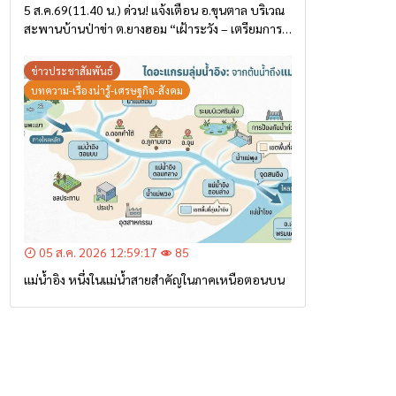
5 ส.ค.69(11.40 น.) ด่วน! แจ้งเตือน อ.ขุนตาล บริเวณ
สะพานบ้านป่าข่า ต.ยางฮอม “เฝ้าระวัง – เตรียมการ
อพยพ”
ข่าวประชาสัมพันธ์
บทความ-เรื่องน่ารู้-เศรษฐกิจ-สังคม
05 ส.ค. 2026 12:59:17
85
แม่น้ำอิง หนึ่งในแม่น้ำสายสำคัญในภาคเหนือตอนบน