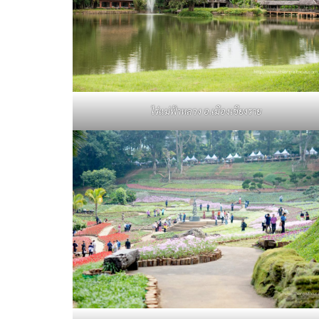
ไร่แม่ฟ้าหลวง
อ.เมืองเชียงราย