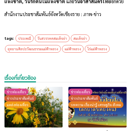
แห่งชาติ, วันรักต้นไม้แห่งชาติ
และ
วันอาสาสมัครไทย
อีกด้วย
สำนักงานประชาสัมพันธ์จังหวัดเชียงราย : ภาพ-ข่าว
tags:
ประเพณี
วันสวรรคตสมเด็จย่า
สมเด็จย่า
อุทยานศิลปะวัฒนธรรมแม่ฟ้าหลวง
แม่ฟ้าหลวง
ไร่แม่ฟ้าหลวง
เรื่องที่เกี่ยวข้อง
ข่าวท่องเที่ยว
ข่าวท่องเที่ยว
ข่าวประชาสัมพันธ์
ข่าวประชาสัมพันธ์
แหล่งท่องเที่ยว
บทความ-เรื่องน่ารู้-เศรษฐกิจ-สังคม