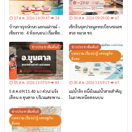
07 ส.ค. 2026 14:09:47
34
06 ส.ค. 2026 09:09:00
67
บ้านกาญจน์กนก แยกแม่กรณ์ –
เช็กอินจุดประมูลทะเบียนรถเลข
เชียงราย : 4 ห้องนอน | เริ่มเพียง
สวย หมวด ขจ
2.6 ล้าน* เท่านั้น
ข่าวประชาสัมพันธ์
ข่าวประชาสัมพันธ์
บทความ-เรื่องน่ารู้-เศรษฐกิจ-
สังคม
05 ส.ค. 2026 13:07:59
83
05 ส.ค. 2026 12:59:17
67
5 ส.ค.69(11.40 น.) ด่วน! แจ้ง
แม่น้ำอิง หนึ่งในแม่น้ำสายสำคัญ
เตือน อ.ขุนตาล บริเวณสะพาน
ในภาคเหนือตอนบน
บ้านป่าข่า ต.ยางฮอม “เฝ้าระวัง
– เตรียมการอพยพ”
ข่าวประชาสัมพันธ์
บทความ-เรื่องน่ารู้-เศรษฐกิจ-
สังคม