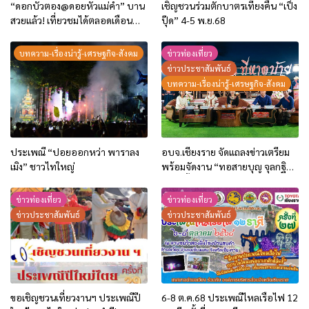
“ดอกบัวตอง@ดอยหัวแม่คำ” บาน
เชิญชวนร่วมตักบาตรเที่ยงคืน “เป็ง
สวยแล้ว! เที่ยวชมได้ตลอดเดือน
ปุ๊ด” 4-5 พ.ย.68
พฤศจิกายน 2568
บทความ-เรื่องน่ารู้-เศรษฐกิจ-สังคม
ข่าวท่องเที่ยว
ข่าวประชาสัมพันธ์
บทความ-เรื่องน่ารู้-เศรษฐกิจ-สังคม
ประเพณี “ปอยออกหว่า พาราลง
อบจ.เชียงราย จัดแถลงข่าวเตรียม
เมิง” ชาวไทใหญ่
พร้อมจัดงาน “ทอสายบุญ จุลกฐิน
ถิ่นไทลื้อโบราณ บ้านหาดบ้าย“ 25
ตุลาคม นี้
ข่าวท่องเที่ยว
ข่าวท่องเที่ยว
ข่าวประชาสัมพันธ์
ข่าวประชาสัมพันธ์
ขอเชิญชวนเที่ยวงานฯ ประเพณีปี
6-8 ต.ค.68 ประเพณีไหลเรือไฟ 12