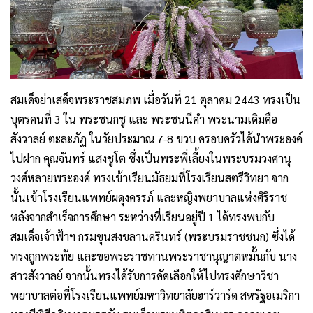
สมเด็จย่าเสด็จพระราชสมภพ เมื่อวันที่ 21 ตุลาคม 2443 ทรงเป็น
บุตรคนที่ 3 ใน พระชนกชู และ พระชนนีคำ พระนามเดิมคือ
สังวาลย์ ตะละภัฏ ในวัยประมาณ 7-8 ขวบ ครอบครัวได้นำพระองค์
ไปฝาก คุณจันทร์ แสงชูโต ซึ่งเป็นพระพี่เลี้ยงในพระบรมวงศานุ
วงศ์หลายพระองค์ ทรงเข้าเรียนมัธยมที่โรงเรียนสตรีวิทยา จาก
นั้นเข้าโรงเรียนแพทย์ผดุงครรภ์ และหญิงพยาบาลแห่งศิริราช
หลังจากสำเร็จการศึกษา ระหว่างที่เรียนอยู่ปี 1 ได้ทรงพบกับ
สมเด็จเจ้าฟ้าฯ กรมขุนสงขลานครินทร์ (พระบรมราชชนก) ซึ่งได้
ทรงถูกพระทัย และขอพระราชทานพระราชานุญาตหมั้นกับ นาง
สาวสังวาลย์ จากนั้นทรงได้รับการคัดเลือกให้ไปทรงศึกษาวิชา
พยาบาลต่อที่โรงเรียนแพทย์มหาวิทยาลัยฮาร์วาร์ด สหรัฐอเมริกา