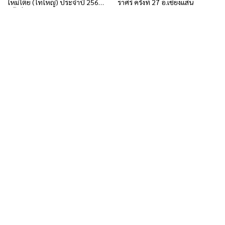
ใหม่ไตย (ไทใหญ่) ประจำปี 2568
ราศรี ครั้งที่ 27 อ.เชียงแสน
ครั้งที่ 29