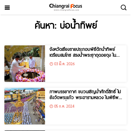
ค้นหา: บ่อน้ำทิพย์
จังหวัดเชียงรายประกอบพิธีตักน้ำทิพย์
เตรียมสมโภช สรงน้ำพระธาตุดอยตุง ใน
ประเพณีนมัสการและสรงน้ำพระธาตุดอย
03 มี.ค. 2026
ตุง ประจำปี 2569
ภาพบรรยากาศ ขบวนเชิญน้ำศักดิ์สิทธิ์ ไป
ยังวัดพระแก้ว พระอารามหลวง ในพิธีพลี
กรรมตักน้ำศักดิ์สิทธิ์ เฉลิมพระเกียรติ
05 ก.ค. 2024
พระบาทสมเด็จพระเจ้าอยู่หัวฯ ครบ 6
รอบ