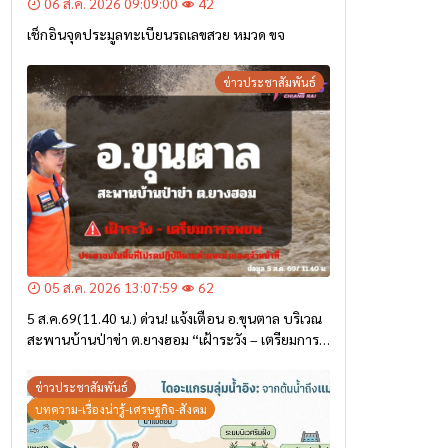
06 ส.ค. 2026 09:09:00
42
เช็กอินจุดประมูลทะเบียนรถเลขสวย หมวด ขจ
ข่าวประชาสัมพันธ์
05 ส.ค. 2026 13:07:59
62
5 ส.ค.69(11.40 น.) ด่วน! แจ้งเตือน อ.ขุนตาล บริเวณ
สะพานบ้านป่าข่า ต.ยางฮอม “เฝ้าระวัง – เตรียมการ
อพยพ”
ข่าวประชาสัมพันธ์
บทความ-เรื่องน่ารู้-เศรษฐกิจ-สังคม