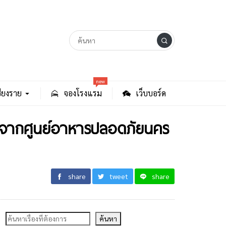
new
ียงราย
จองโรงแรม
เว็บบอร์ด
ิ์ฯ จากศูนย์อาหารปลอดภัยนคร
share
tweet
share
ค้นหา
ค้นหา