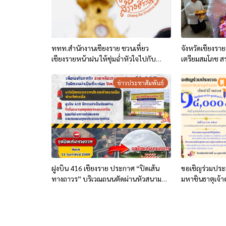
ททท.สำนักงานเชียงราย ชวนเที่ยว
จังหวัดเชียงรา
เชียงรายหน้าฝน ให้ชุ่มฉ่ำหัวใจไปกับ
เตรียมสมโภช ส
“Feel All the Feelings” เที่ยวให้สนุก
ประเพณีนมัสก
เก็บแสตมป์ครบ แล้วรับของที่ระลึกสุด
ตุง ประจำปี 2
ข่าวประชาสัมพันธ์
พิเศษ! ทันที
ฝูงบิน 416 เชียงราย ประกาศ “ปิดเส้น
ขอเชิญร่วมประ
ทางถาวร” บริเวณถนนตัดผ่านหัวสนาม
มหาชินธาตุเจ้
บินด้านทิศเหนือ
ชิงเงินรางวัลมู