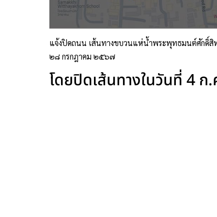
แจ้งปิดถนน เส้นทางขบวนแห่น้ำพระพุทธมนต์ศักดิ์
๒๘ กรกฎาคม ๒๕๖๗
โดยปิดเส้นทางในวันที่ 4 ก