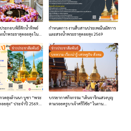
ยประกอบพิธีตักน้ำทิพย์
กำหนดการ งานสืบสานประเพณีนมัสการ
รงน้ำพระธาตุดอยตุง ใน
และสรงน้ำพระธาตุดอยตุง 2569
ารและสรงน้ำพระธาตุดอย
569
ข่าวประชาสัมพันธ์
ข่าวประชาสัมพันธ์
บทความ-เรื่องน่ารู้-เศรษฐกิจ-สังคม
กวดตุงล้านนา บูชา “พระ
บรรยากาศกิจกรรม “เดินจาริกแสวงบุญ
าดอยตุง” ประจำปี 2569
ตามรอยครูบาเจ้าศรีวิชัย” ในงาน
ลค่า 14,000 บาท
ประเพณีนมัสการและสรงน้ำพระธาตุดอย
ตุง ประจำปี 2568