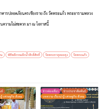
ย์อาหารปลอดภัยนครเชียงราย ถึง วัดพระแก้ว พระอารามหลวง
นความไม่สะดวก มา ณ โอกาสนี้
นน
พิธีพลีกรรมตักน้ำศักดิ์สิทธิ์
วัดพระธาตุดอยตุง
วัดพระแก้ว
นธ์
ข่าวท่องเที่ยว
ข่าวประชาสัมพันธ์
รู้-เศรษฐกิจ-สังคม
บทความ-เรื่องน่ารู้-เศรษฐกิจ-สังคม