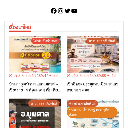
Facebook
Instagram
Twitter
YouTube
เรื่องมาใหม่
โปรโมชั่นส่วนลด
ข่าวประชาสัมพันธ์
07 ส.ค. 2026 14:09:47
38
06 ส.ค. 2026 09:09:00
68
บ้านกาญจน์กนก แยกแม่กรณ์ –
เช็กอินจุดประมูลทะเบียนรถเลข
เชียงราย : 4 ห้องนอน | เริ่มเพียง
สวย หมวด ขจ
2.6 ล้าน* เท่านั้น
ข่าวประชาสัมพันธ์
ข่าวประชาสัมพันธ์
บทความ-เรื่องน่ารู้-เศรษฐกิจ-
สังคม