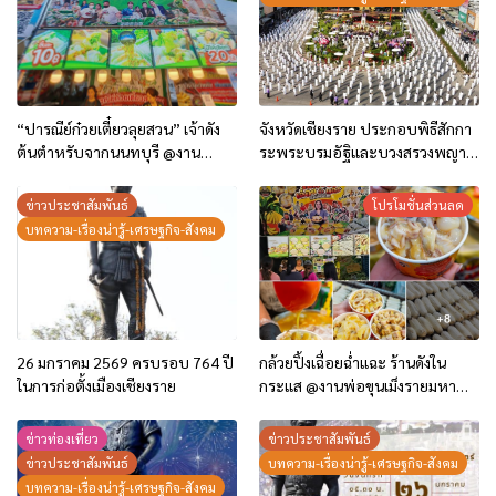
“ปารณีย์ก๋วยเตี๋ยวลุยสวน” เจ้าดัง
จังหวัดเชียงราย ประกอบพิธีสักกา
ต้นตำหรับจากนนทบุรี @งาน
ระพระบรมอัฐิและบวงสรวงพญา
พ่อขุนเม็งรายมหาราช 69
มังราย พร้อมสืบชะตาเมือง
เชียงรายครบรอบ 764 ปี เมือง
ข่าวประชาสัมพันธ์
โปรโมชั่นส่วนลด
เชียงราย
บทความ-เรื่องน่ารู้-เศรษฐกิจ-สังคม
26 มกราคม 2569 ครบรอบ 764 ปี
กล้วยปิ้งเฉื่อยฉ่ำแฉะ ร้านดังใน
ในการก่อตั้งเมืองเชียงราย
กระแส @งานพ่อขุนเม็งรายมหา
ราชฯ 2569
ข่าวท่องเที่ยว
ข่าวประชาสัมพันธ์
ข่าวประชาสัมพันธ์
บทความ-เรื่องน่ารู้-เศรษฐกิจ-สังคม
บทความ-เรื่องน่ารู้-เศรษฐกิจ-สังคม