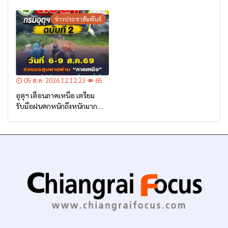
ข่าวประชาสัมพันธ์
05 ส.ค. 2026 12:12:23
65
อุตุฯ เตือนภาคเหนือ เตรียม
รับมือฝนตกหนักถึงหนักมาก
จาก ‘ร่องมรสุม’ ระหว่าง 6-9
ส.ค. นี้