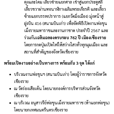
ตุงและโคม เลี้ยวซ้ายแยกศาล เข้าสู่แยกประตูสลี
เลี้ยวขวาผ่านหอนาฬิกาเฉลิมพระเกียรติ และเลี้ยว
ซ้ายแยกบรรพปราการ (แยกวัดมิ่งเมือง) มุ่งหน้าสู่
ฝูงบิน 416 (สนามบินเก่า) เพื่อจัดพิธีเปิดงานพ่อขุน
เม็งรายมหาราชและงานกาชาด ประจำปี 2567 และ
ร่วมกัน
เฉลิมฉลองครบรอบ 762 ปี เมืองเชียงราย
โดยการกดปุ่มเปิดไฟให้สว่างไสวทั่วทุกมุมเมือง และ
สถานที่สำคัญของจังหวัดเชียงราย
พร้อมเปิดงานอย่างเป็นทางการ พร้อมกัน 3 จุด ได้แก่
บริเวณงานพ่อขุนฯ (สนามบินเก่า) โดยผู้ว่าราชการจังหวัด
เชียงราย
ณ วัดร่องเสือเต้น โดยนายกองค์การบริหารส่วนจังหวัด
เชียงราย
ณ บริเวณ อนุสาวรีย์พ่อขุนเม็งรายมหาราช (ห้าแยกพ่อขุน)
โดยนายกเทศมนตรีนครเชียงราย