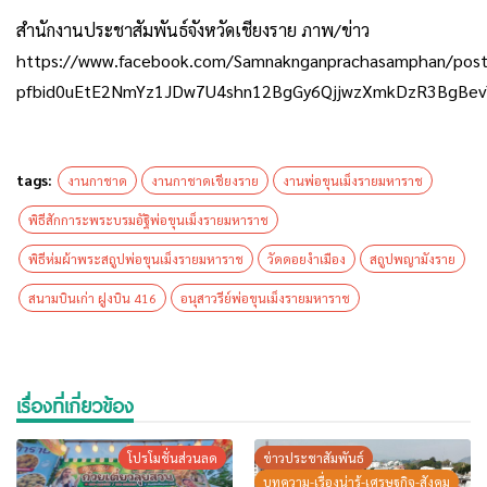
สำนักงานประชาสัมพันธ์จังหวัดเชียงราย ภาพ/ข่าว
https://www.facebook.com/Samnaknganprachasamphan/post
pfbid0uEtE2NmYz1JDw7U4shn12BgGy6QjjwzXmkDzR3BgBev
tags:
งานกาชาด
งานกาชาดเชียงราย
งานพ่อขุนเม็งรายมหาราช
พิธีสักการะพระบรมอัฐิพ่อขุนเม็งรายมหาราช
พิธีห่มผ้าพระสถูปพ่อขุนเม็งรายมหาราช
วัดดอยงำเมือง
สถูปพญามังราย
สนามบินเก่า ฝูงบิน 416
อนุสาวรีย์พ่อขุนเม็งรายมหาราช
เรื่องที่เกี่ยวข้อง
โปรโมชั่นส่วนลด
ข่าวประชาสัมพันธ์
บทความ-เรื่องน่ารู้-เศรษฐกิจ-สังคม