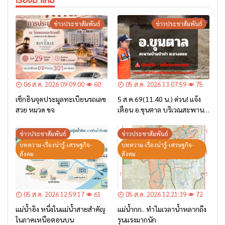
ข่าวประชาสัมพันธ์
ข่าวประชาสัมพันธ์
06 ส.ค. 2026 09:09:00
60
05 ส.ค. 2026 13:07:59
75
เช็กอินจุดประมูลทะเบียนรถเลข
5 ส.ค.69(11.40 น.) ด่วน! แจ้ง
สวย หมวด ขจ
เตือน อ.ขุนตาล บริเวณสะพาน
บ้านป่าข่า ต.ยางฮอม “เฝ้าระวัง
– เตรียมการอพยพ”
ข่าวประชาสัมพันธ์
ข่าวประชาสัมพันธ์
บทความ-เรื่องน่ารู้-เศรษฐกิจ-
บทความ-เรื่องน่ารู้-เศรษฐกิจ-
สังคม
สังคม
05 ส.ค. 2026 12:59:17
61
05 ส.ค. 2026 12:21:39
72
แม่น้ำอิง หนึ่งในแม่น้ำสายสำคัญ
แม่น้ำกก.. ทำไมเวลาน้ำหลากถึง
ในภาคเหนือตอนบน
รุนแรงมากนัก