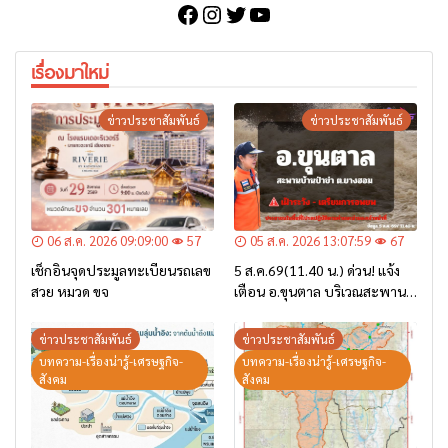
Facebook
Instagram
Twitter
YouTube
เรื่องมาใหม่
ข่าวประชาสัมพันธ์
ข่าวประชาสัมพันธ์
06 ส.ค. 2026 09:09:00
57
05 ส.ค. 2026 13:07:59
67
เช็กอินจุดประมูลทะเบียนรถเลข
5 ส.ค.69(11.40 น.) ด่วน! แจ้ง
สวย หมวด ขจ
เตือน อ.ขุนตาล บริเวณสะพาน
บ้านป่าข่า ต.ยางฮอม “เฝ้าระวัง
– เตรียมการอพยพ”
ข่าวประชาสัมพันธ์
ข่าวประชาสัมพันธ์
บทความ-เรื่องน่ารู้-เศรษฐกิจ-
บทความ-เรื่องน่ารู้-เศรษฐกิจ-
สังคม
สังคม