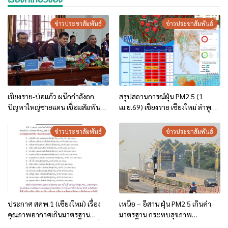
ข่าวประชาสัมพันธ์
ข่าวประชาสัมพันธ์
เชียงราย-บ่อแก้ว ผนึกกำลังถก
สรุปสถานการณ์ฝุ่น PM2.5 (1
ปัญหาใหญ่ชายแดน เชื่อมสัมพันธ์
เม.ย.69) เชียงราย เชียงใหม่ ลำพูน
แน่นแฟ้น
แม่ฮ่องสอน
ข่าวประชาสัมพันธ์
ข่าวประชาสัมพันธ์
ประกาศ สคพ.1 (เชียงใหม่) เรื่อง
เหนือ – อีสาน ฝุ่น PM2.5 เกินค่า
คุณภาพอากาศเกินมาตรฐาน
มาตรฐาน กระทบสุขภาพ
บริเวณภาคเหนือตอนบน ฉบับที่ 6
ประชาชน สวมหน้ากากป้องกัน