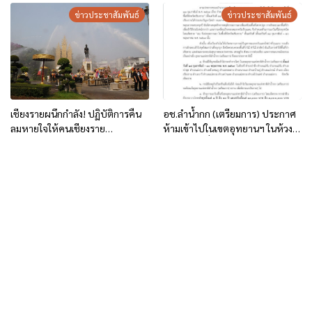
(6/2569) วันที่ 1 เม.ย.69
ข่าวประชาสัมพันธ์
ข่าวประชาสัมพันธ์
เชียงรายผนึกกำลัง! ปฏิบัติการคืน
อช.ลำน้ำกก (เตรียมการ) ประกาศ
ลมหายใจให้คนเชียงราย
ห้ามเข้าไปในเขตอุทยานฯ ในห้วง
“ChiangRai Fresh Air”
ห้ามเผาในที่โล่งทุกชนิดโดยเด็ดขาด
(14 ก.พ. – 10 พ.ค.69)