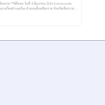
วันเสาร์ ที่ ๒๘ พฤษภาคม ถึง วันศุกร์ ที่ ๓ มิถุนายน ๒๕๖๕(แรม ๑๓ ค่ำ เดือน ๘ เหนือ ถึง ขึ้น ๔ ค่ำ เดือน ๙ เหนือ) รา