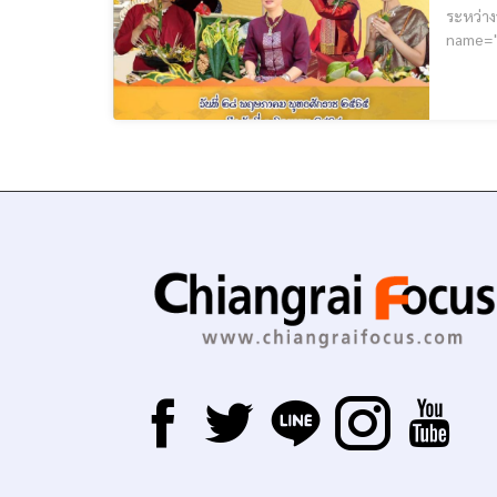
ระหว่างวันที่ 28 พฤษ
name="GoogleADS-text"] กำหนดการประเพ