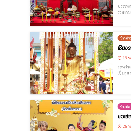
ประเพณีเดือน
ร่วมงาน
ประเพณี
ข่าวปร
เชียง
19 พ
ระหว่างวันที่ 17 – 23 พฤษภ
เป็นสุข พร้อมแห่ 
นางภัทร
ข่าวท่อง
ขอเชิ
25 พ