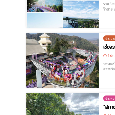
รวม 5 สกายวอล์
วิวสวย น
ข่าวปร
เชียง
14 ก
จดทะเบียนสมร
ความรัก หรือ "วันวาเลนไ
รักมากเ
บนสกาย
ข่าวท่อง
“สกาย