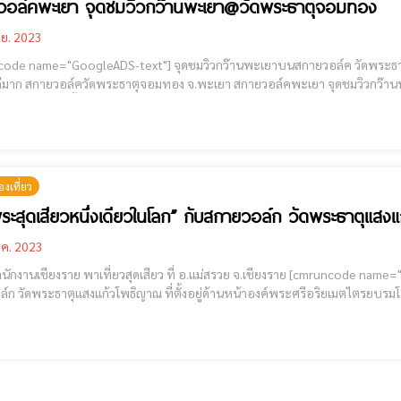
วอล์คพะเยา จุดชมวิวกว๊านพะเยา@วัดพระธาตุจอมทอง
.ย. 2023
eADS-text"] จุดชมวิวกว๊านพะเยาบนสกายวอล์ค วัดพระธาตุจอมทอง จ.พะเยา ไปช่วงเย็นๆ ชมพระอาทิตย์ตกดิน
พะเยา@วัดพระธาตุจอมทอง วัดพระธาตุจอมทอง ต.บ้าน
เมือง จ.พะเยา ตั้งอยู่บนเนินเขาทางทิศเหนือของวัดศรีโคมคำ เป็นปููชนียสถานคู่
องเที่ยว
พระสุดเสียวหนึ่งเดียวในโลก” กับสกายวอล์ก วัดพระธาตุแส
.ค. 2023
งราย พาเที่ยวสุดเสียว ที่ อ.แม่สรวย จ.เชียงราย [cmruncode name="GoogleADS-text"] "ไหว้พระสุดเสียวหนึ่งเดียวในโลก" กับ
์พระขนาดหน้าตักกว้าง 21 เมตร สูง 32 เมตร
ฐานสูง 18 เมตร รวมฐานและองค์พระสูงประมาณ 50 เมต