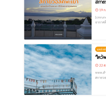
สกาย
19 ก
[cmruncode name="Googl
อากาศดีมาก สกายวอล์ควัดพระธาตุจอมทอง จ.พะเยา สกายวอล์คพะเยา จุดชมวิวกว๊าน
ต๋อม อ.
แหล่งท่
“ไหว้
22 ส
ททท.สำนักงานเชีย
สกายวอล์ก วัดพระธาตุแสงแก้วโพธิญาณ ที่ตั้งอยู่ด้านหน้าองค์พระศรีอริยเมตไตรยบรมโพธิญาณ องค