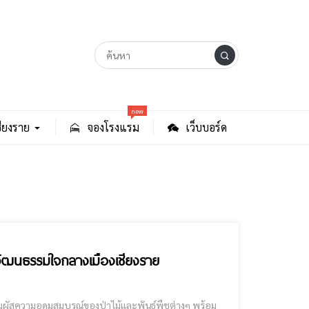
new
ียงราย
จองโรงแรม
เว็บบอร์ด
ะวัฒนธรรมใจกลางเมืองเชียงราย
ผัสความอุดมสมบูรณ์ของป่าไม้และพันธุ์พืชต่างๆ พร้อม