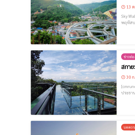
13 ต
Sky Walk เหนือสุดในสย
พฤหัสบดี ที่ 9 พฤศจิก
ข่าวท่อง
สกายว
30 ก
[cmruncode name="GoogleADS
ประธาน
อำนวยกา
โดยเป็น
บทความ