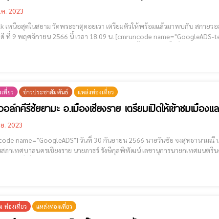
.ค. 2023
าม วัดพระธาตุดอยเวา เตรียมตัวให้พร้อมแล้วมาพบกับ สกายวอล์คน้องใหม่ เหนือสุดในสยาม วัดพระธาตุดอยเวา ในวัน
ายน 2566 นี้ เวลา 18.09 น. [cmruncode name="GoogleADS-text"] วันแรกเปิดให้เข้าชม ฟรี!! . อัตราค่าเข้าชม Sky Walk
เหนือสุดในสยาม วัดพระธาตุดอยเวา อ.แม่สาย จ.เชียงราย 
เที่ยว
ข่าวประชาสัมพันธ์
แหล่งท่องเที่ยว
อล์กคีรีชัยยามะ อ.เมืองเชียงราย เตรียมเปิดให้เข้าชมเมือง
.ย. 2023
"] วันที่ 30 กันยายน 2566 นายวันชัย จงสุทธานามณี นายกเทศมนตรีนครเชียงราย นายสมศักดิ์ เวียงโอสถ
สภาเทศบาลนครเชียงราย นายภาธร์ รังษีกุลพิพัฒน์ เลขานุการนายกเทศมนตรีน
รกอง ที่เกี่ยวข้องสำนักงานเทศบาลนครเชียงราย ตรวจความคืบหน้าในการก่อสร
การสร้างต่อจากจุดชมวิ
-ท่องเที่ยว
แหล่งท่องเที่ยว