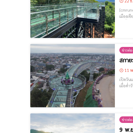
22 ธ
[cmruncode name="GoogleADS"
เมืองเชียงรายได้
วันนี้ 
ข่าวท่อง
สกายว
11 พ
เปิดวันแร
เมื่อค่
บรรยากา
ข่าวท่อง
9 พ.ย