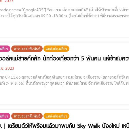
.ค. 2023
] “สกายวอล์ค ดอยสะเก็น” (เปิดให้นักท่องเที่ยวเข้าชมอย่างไม่เป็นทางการ) สามารถขึ้นไปชมทัศนียภาพของ
ทุกวัน ตั้งแต่เวลา 09.00 -18.00 น. (โดยไม่มีค่าใช้จ่าย) พิธีบวงสรวงพระธาตุดอยสะเก็น เตรียมเปิด “สกายวอล์ค ดอยสะเก็น” โดยใน
(22 ธ.ค. 66) เวลา 07.30 น. เทศบาลนครเชียงราย ได้ทำพิธีบวงสรวงพระธาตุดอยสะ
เที่ยว
ข่าวประชาสัมพันธ์
แหล่งท่องเที่ยว
อล์คแม่สายคึกคัก นักท่องเที่ยวกว่า 5 พันคน แห่เข้าชม
.ย. 2023
ก 09.11.66 สกายวอล์คเหนือสุดในสยาม อ.แม่สาย จ.เชียงราย (สกายวอล์ควัดพระธาตุดอยเวา) [cmruncode nam
ำวันที่ (9 พ.ย. 66) ที่บนวัดพระธาตุดอยเวา อำเภอแม่สาย จังหวัดเชียงราย ใกล้กั
ศเป็นไปด้วยความคึกคัก เนื่องจากวันนี้ได้มีการเปิดตัว "สกายวอล์คเหนือสุดในส
เที่ยว
ข่าวประชาสัมพันธ์
แหล่งท่องเที่ยว
. | เตรียมตัวให้พร้อมแล้วมาพบกับ Sky Walk น้องใหม่ เ