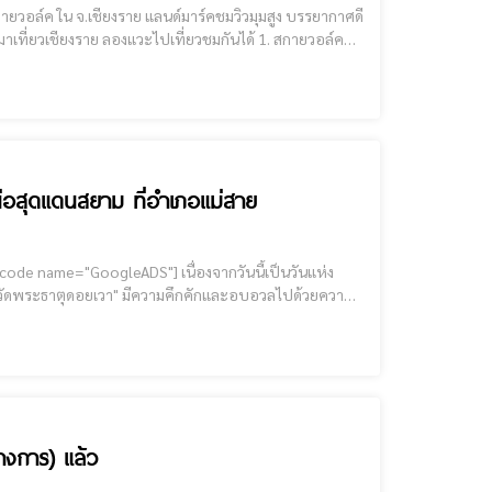
ชียงราย ลองแวะไปเที่ยวชมกันได้ 1. สกายวอล์ค
์คผาเงา สามแผ่นดิน" อ.เชียงแสน จ.เชียงราย
ือสุดแดนสยาม ที่อำเภอแม่สาย
ละวัดพระธาตุดอยเวา ได้จัดกิจกรรม "การจดทะเบียนสมรส
ทางการ) แล้ว