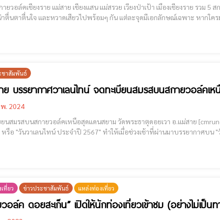
คเชียงราย แม่สาย เชียงแสน แม่สรวย เวียงป่าเป้า เมืองเชียงราย รวม 5 สกายวอล์ค ใน จ.เชียงราย แลนด์มาร์คชมวิวมุมสูง บรรยากาศดี
่าตื่นตาตื่นใจ และหวาดเสียวไปพร้อมๆ กัน แต่ละจุดมีเอกลักษณ์เฉพาะ หากใครมาเที่ยวเ
เชียงแสน "สกายวอล์คผาเงา สามแผ่นดิน" สกายวอล์คเชียงแสน "สกายวอล
ะชาสัมพันธ์
ราย บรรยากาศวาเลนไทน์ จดทะเบียนสมรสบนสกายวอล์คเหน
.พ. 2024
สบนสกายวอล์คเหนือสุดแดนสยาม วัดพระธาตุดอยเวา อ.แม่สาย [cmruncode name="GoogleADS"] เนื่องจากวันนี้เป็นวันแห่ง
ทน์ ประจำปี 2567" ทำให้เมื่อช่วงเช้าที่ผ่านมาบรรยากาศบน "วัดพระธาตุดอยเวา" มีความคึกคักและอบอวลไปด้วยความ
ป็นพิเศษ เพราะว่าสำนักทะเบียนอำเภอแม่สาย ร่วมกับองค์กรปกครองท้องถิ่นแ
วอล์
เที่ยว
ข่าวประชาสัมพันธ์
แหล่งท่องเที่ยว
วอล์ค ดอยสะเก็น” เปิดให้นักท่องเที่ยวเข้าชม (อย่างไม่เป็น