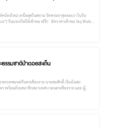
ขั้นตอนการซื้อตั๋วเข้าชม Sky Walk เหนือสุดในสยาม วัดพระธาตุด
และธรรมชาติป่าดอยสะเก็น
คร พร้อมด้วยสมาชิกสภาเทศบาลนครเชียงราย และ ผู้
้าง สกายวอล์คดอยสะเก็น (คีรีชัยยามะ) ชุมชนดอยสะเก็น