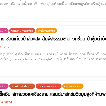
่องระบบนิเวศของผึ้งหลวงที่อาศัยอยู่ในบริเวณนี้ และเยี่ยมชมศูนย์การเรียนรู้ชุมชนดอยสะเก็น [cmruncode name="G
ใช้จ่ายในการเข้าชม สกายวอล์คเปิดให
เที่ยว
บทความ-ท่องเที่ยว
แหล่งท่องเที่ยว
ราย ชวนเที่ยวป่าส้มแสง สัมผัสธรรมชาติ วิถีชีวิต ป่าชุ่มน้ำอ
.ค. 2025
้ำ) ท่องเที่ยวชุมชน อ.ขุนตาล จ.เชียงราย เชียงราย ชวนเที่ยวป่าส้มแสง สัมผัสธรรมชาติ วิถีชีวิต ป่าชุ่มน้ำอัตลักษณ์หนึ่งเดียวใน
ำบลป่าตาล อำเภอขุนตาล จังหวัดเชียงราย แม้ว่าในช่วงฤดูฝนปี 67 ที่
มู่บ้านจะถูกน้ำท่วมอยู่นานกว่า 1 เดือน แต่หลังจากที่น้ำลดลงจนเข้าสู่ภาวะปกติ เป
เที่ยว
ข่าวประชาสัมพันธ์
บทความ-ท่องเที่ยว
แหล่งท่องเที่ยว
เช็คอิน สกายวอล์คเชียงราย แลนด์มาร์คชมวิวมุมสูงที่ห้าม
.พ. 2024