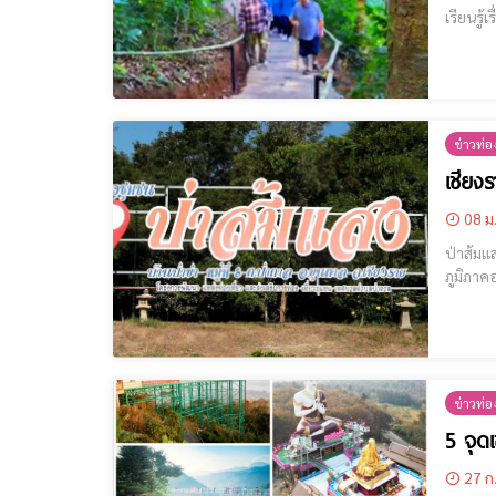
เรียนรู้เรื
ข่าวท่อง
เชียง
08 ม
ป่าส้มแสง (ป่าชุ่มน
ภูมิภาคอาเซียน [cmruncode name="GoogleADS"] ที่ ป่าส้มแสง บ้านป่าข่า ต
ผ่านมา ห
ข่าวท่อง
5 จุด
27 ก