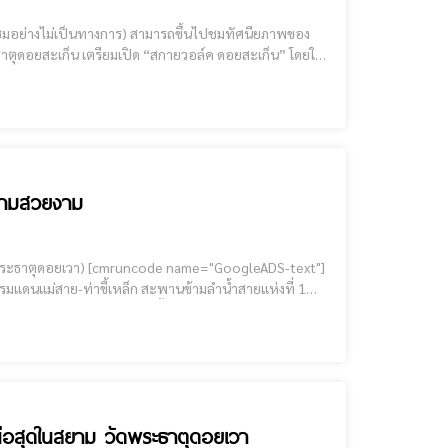
เก็น เตรียมเปิด “สกายวอล์
ความสวยงาม
e="GoogleADS-text"]
บพรมแดนแม่สาย-ท่าขี้เหล็ก สะพานข้ามลำน้ำสายแห่งที่ 1
ยาม" อย่างเป็นทางการ และตั้งแต่เวลา 16.30 - 20.
หนือสุดในสยาม วัดพระธาตุดอยเวา