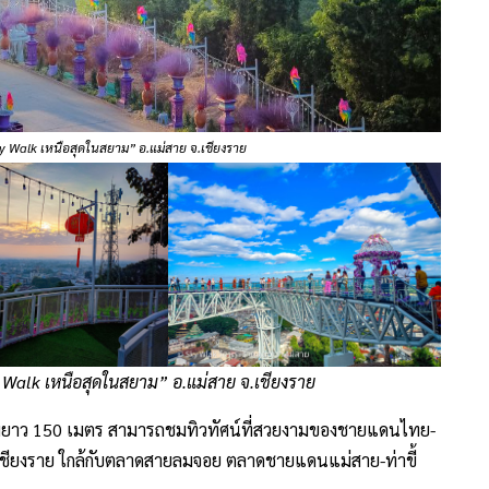
 Walk เหนือสุดในสยาม” อ.แม่สาย จ.เชียงราย
Walk เหนือสุดในสยาม” อ.แม่สาย จ.เชียงราย
ามยาว 150 เมตร สามารถชมทิวทัศน์ที่สวยงามของชายแดนไทย-
 จ.เชียงราย ใกล้กับตลาดสายลมจอย ตลาดชายแดนแม่สาย-ท่าขี้