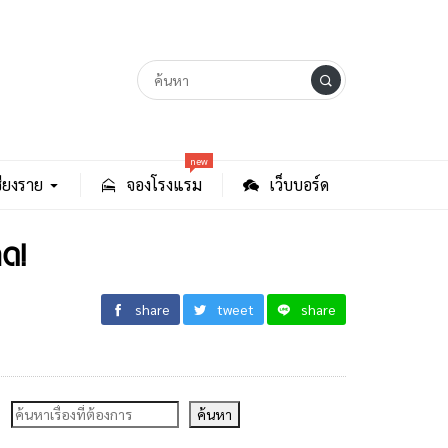
new
ียงราย
จองโรงแรม
เว็บบอร์ด
าด!
share
tweet
share
ค้นหา
ค้นหา