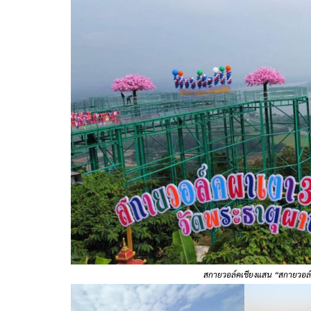
สกายวอล์คเชียงแสน “สกายวอล์ค