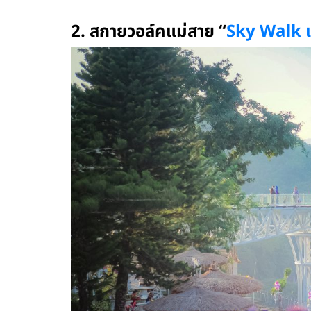
.
2. สกายวอล์คแม่สาย “
Sky Walk เ