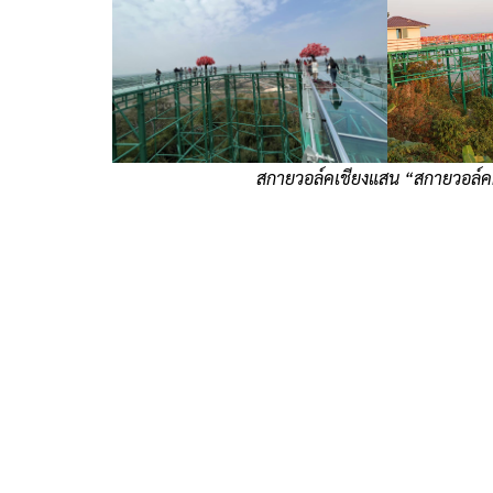
สกายวอล์คเชียงแสน “สกายวอล์คผ