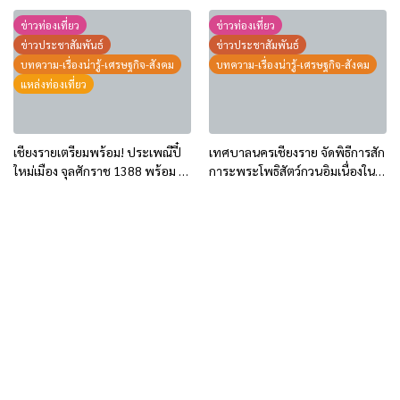
ฟรี! ในช่วงสถานการณ์วิกฤตการณ์
น้ำ ถนนธนาลัย-ถนนหนองบัว-ถนน
น้ำมันปรับราคาสูงขึ้น
สันโค้ง
ข่าวท่องเที่ยว
ข่าวท่องเที่ยว
ข่าวประชาสัมพันธ์
ข่าวประชาสัมพันธ์
บทความ-เรื่องน่ารู้-เศรษฐกิจ-สังคม
บทความ-เรื่องน่ารู้-เศรษฐกิจ-สังคม
แหล่งท่องเที่ยว
เชียงรายเตรียมพร้อม! ประเพณีปี๋
เทศบาลนครเชียงราย จัดพิธีการสัก
ใหม่เมือง จุลศักราช 1388 พร้อม 3
การะพระโพธิสัตว์กวนอิมเนื่องใน
พิกัดเล่นน้ำในเชียงราย
“วันตรุษจีน” ประจำปี 2569