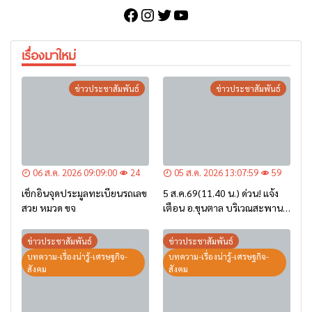
Facebook
Instagram
Twitter
YouTube
เรื่องมาใหม่
ข่าวประชาสัมพันธ์
ข่าวประชาสัมพันธ์
06 ส.ค. 2026 09:09:00
24
05 ส.ค. 2026 13:07:59
59
เช็กอินจุดประมูลทะเบียนรถเลข
5 ส.ค.69(11.40 น.) ด่วน! แจ้ง
สวย หมวด ขจ
เตือน อ.ขุนตาล บริเวณสะพาน
บ้านป่าข่า ต.ยางฮอม “เฝ้าระวัง
– เตรียมการอพยพ”
ข่าวประชาสัมพันธ์
ข่าวประชาสัมพันธ์
บทความ-เรื่องน่ารู้-เศรษฐกิจ-
บทความ-เรื่องน่ารู้-เศรษฐกิจ-
สังคม
สังคม