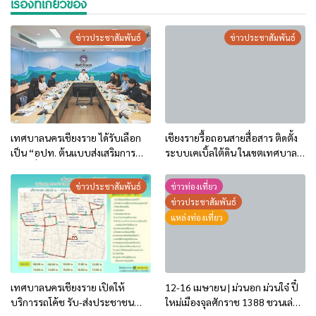
เรื่องที่เกี่ยวข้อง
ข่าวประชาสัมพันธ์
ข่าวประชาสัมพันธ์
เทศบาลนครเชียงราย ได้รับเลือก
เชียงรายรื้อถอนสายสื่อสาร ติดตั้ง
เป็น “อปท. ต้นแบบส่งเสริมการ
ระบบเคเบิ้ลใต้ดิน ในเขตเทศบาล
ท่องเที่ยวด้วยอัตลักษณ์ท้องถิ่น”
นครเชียงราย (เฟส 2–3) บริเวณ
ประจำปี 2569!
ถนนธนาลัย
ข่าวประชาสัมพันธ์
ข่าวท่องเที่ยว
ข่าวประชาสัมพันธ์
แหล่งท่องเที่ยว
เทศบาลนครเชียงราย เปิดให้
12-16 เมษายน | ม่วนอก ม่วนใจ๋ ปี๋
บริการรถโค้ช รับ-ส่งประชาชน
ใหม่เมืองจุลศักราช 1388 ชวนเล่น