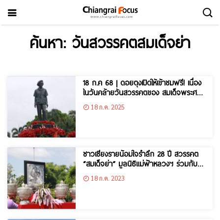
ค้นหา: วันสวรรคตสมเด็จย่า
18 ก.ค 68 | ดอยตุงเปิดให้เข้าชมฟรี! เนื่อง
ในวันคล้ายวันสวรรคตของ สมเด็จพระศรี
นครินทราบรมราชชนนี (สมเด็จย่า) และพิธี
18 ก.ค. 2025
วางพวงมาลาสักการะฯ
ชาวเชียงรายน้อมใจรำลึก 28 ปี สวรรคต
“สมเด็จย่า” มูลนิธิแม่ฟ้าหลวงฯ ร่วมกับ
จังหวัดเชียงรายจัดพิธีถวายขันดอก น้อม
18 ก.ค. 2023
รำลึกถึงพระมหากรุณาธิคุณของ “แม่ฟ้า
หลวง”