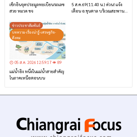
เช็กอินจุดประมูลทะเบียนรถเลข
5 ส.ค.69(11.40 น.) ด่วน! แจ้ง
สวย หมวด ขจ
เตือน อ.ขุนตาล บริเวณสะพาน
บ้านป่าข่า ต.ยางฮอม “เฝ้าระวัง
– เตรียมการอพยพ”
ข่าวประชาสัมพันธ์
บทความ-เรื่องน่ารู้-เศรษฐกิจ-
สังคม
05 ส.ค. 2026 12:59:17
89
แม่น้ำอิง หนึ่งในแม่น้ำสายสำคัญ
ในภาคเหนือตอนบน