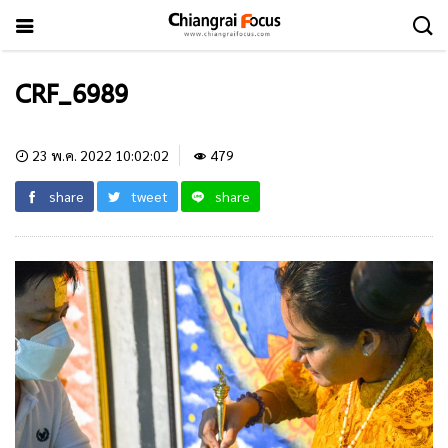
CRF_6989
23 พ.ค. 2022 10:02:02
479
share
tweet
share