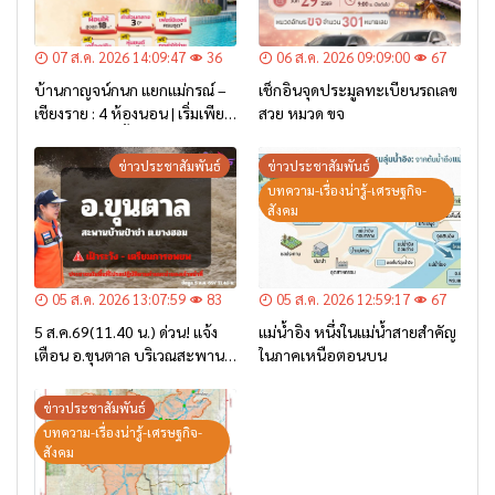
07 ส.ค. 2026 14:09:47
36
06 ส.ค. 2026 09:09:00
67
บ้านกาญจน์กนก แยกแม่กรณ์ –
เช็กอินจุดประมูลทะเบียนรถเลข
เชียงราย : 4 ห้องนอน | เริ่มเพียง
สวย หมวด ขจ
2.6 ล้าน* เท่านั้น
ข่าวประชาสัมพันธ์
ข่าวประชาสัมพันธ์
บทความ-เรื่องน่ารู้-เศรษฐกิจ-
สังคม
05 ส.ค. 2026 13:07:59
83
05 ส.ค. 2026 12:59:17
67
5 ส.ค.69(11.40 น.) ด่วน! แจ้ง
แม่น้ำอิง หนึ่งในแม่น้ำสายสำคัญ
เตือน อ.ขุนตาล บริเวณสะพาน
ในภาคเหนือตอนบน
บ้านป่าข่า ต.ยางฮอม “เฝ้าระวัง
– เตรียมการอพยพ”
ข่าวประชาสัมพันธ์
บทความ-เรื่องน่ารู้-เศรษฐกิจ-
สังคม