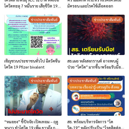
โควิดทะลุ 7 หมื่นราย เสียชีวิต 19
มิครอน และโรคไข้เลือดออก
ราย แนวโน้มผู้ป่วยยังสูงขึ้น
ข่าวประชาสัมพันธ์
ข่าวประชาสัมพันธ์
เชิญชวนประชาชนทั่วไป ฉีดวัคซีน
สธ.เผย หลังสงกรานต์ อาจพบผู้
โควิด 19 Pfizer bivalent
ป่วย “โควิด” มากขึ้น พร้อมรับมือ
วาง 3 มาตรการป้องกันระบาด
ข่าวประชาสัมพันธ์
ข่าวประชาสัมพันธ์
บทความ-เรื่องน่ารู้-เศรษฐกิจ-สังคม
“หมอยง” ชี้ปัจจัย เปิดเทอม – ฤดู
สธ. พร้อมบริหารจัดการ “โค
หนาว ทำโควิด 19 เพิ่ม ยาวถึง ก.พ.
วิด-19” หลังปรับเป็น “โรคติดต่อที่