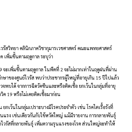
นไวรัสวิทยา คลินิกภาควิชากุมารเวชศาสตร์ คณะแพทยศาสตร์
ค เพิ่มขึ้นตามฤดูกาล ระบุว่า
9 จะเพิ่มขึ้นตามฤดูกาล ในพีคที่ 2 จะไม่มากเท่าในฤดูฝนที่ผ่าน
ษาของศูนย์ไวรัส พบว่าประชากรผู้ใหญ่ที่อายุเกิน 15 ปีไปแล้ว
วจพบได้ จากการฉีดวัคซีนและหรือติดเชื้อ ยกเว้นในกลุ่มที่อายุ
โควิค 19 หรือไม่เคยติดเชื้อมาก่อน
ยกเว้นในกลุ่มเปราะบางมีโรคประจำตัว เช่น โรคไตเรื้อรังที่
แรง เช่นเดียวกันกับไข้หวัดใหญ่ แม้มีรายงาน การกลายพันธุ์
ว่าไวรัสที่กลายพันธุ์ เพิ่มความรุนแรงของโรค ส่วนใหญ่จะทำให้