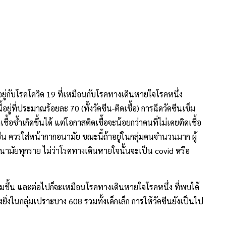
รอยู่กับโรคโควิด 19 ที่เหมือนกับโรคทางเดินหายใจโรคหนึ่ง
ู่ที่ประมาณร้อยละ 70 (ทั้งวัคซีน-ติดเชื้อ) การฉีดวัคซีนเข็ม
ชื้อซ้ำเกิดขึ้นได้ แต่โอกาสติดเชื้อจะน้อยกว่าคนที่ไม่เคยติดเชื้อ
ช่น ควรใส่หน้ากากอนามัย ขณะนี้ถ้าอยู่ในกลุ่มคนจำนวนมาก ผู้
นามัยทุกราย ไม่ว่าโรคทางเดินหายใจนั้นจะเป็น covid หรือ
่มขึ้น และต่อไปก็จะเหมือนโรคทางเดินหายใจโรคหนึ่ง ที่พบได้
ิ่งในกลุ่มเปราะบาง 608 รวมทั้งเด็กเล็ก การให้วัคซีนยังเป็นไป