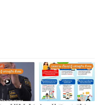
นธ์
บทความ-เรื่องน่ารู้-เศรษฐกิจ-สังคม
รู้-เศรษฐกิจ-สังคม