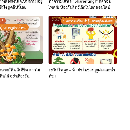
 หลอกเงินได้เป็นล้านมีอยู่
ทำความเข้าใจ “Sharenting!” คิดก่อน
ยังไง ดูคลิปนี้เลย
โพสต์! ป้องกันสิทธิเด็กในโลกออนไลน์
นธ์
บทความ-เรื่องน่ารู้-เศรษฐกิจ-สังคม
รู้-เศรษฐกิจ-สังคม
่าอาจมีพิษถึงชีวิต หากไม่
ระวัง! ไฟดูด – ฟ้าผ่า ในช่วงฤดูฝนและน้ำ
กินได้ อย่าเสี่ยงรับ
ท่วม
ด