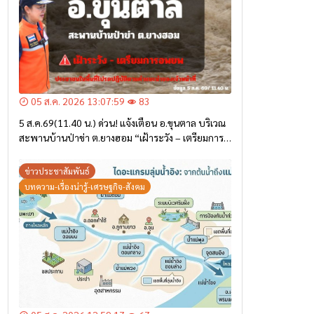
05 ส.ค. 2026 13:07:59
83
5 ส.ค.69(11.40 น.) ด่วน! แจ้งเตือน อ.ขุนตาล บริเวณ
สะพานบ้านป่าข่า ต.ยางฮอม “เฝ้าระวัง – เตรียมการ
อพยพ”
ข่าวประชาสัมพันธ์
บทความ-เรื่องน่ารู้-เศรษฐกิจ-สังคม