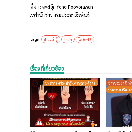
ที่มา : เฟสบุ๊ก Yong Poovorawan
//สำนักข่าว กรมประชาสัมพันธ์
tags:
สาระน่ารู้
โควิด
โควิด-19
เรื่องที่เกี่ยวข้อง
บทความ-เรื่องน่ารู้-เศรษฐกิจ-สังคม
ข่าวประชาสัมพั
บทความ-เรื่องน่า