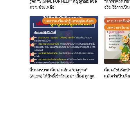
รู้จัก “SIGNAL FOR HELP” สัญญาณมือขอ
“ลักพาตัวทิพย์”
ความช่วยเหลือ
จริง! วิธีการเป็น
บทความ-เรื่องน่ารู้-เศรษฐกิจ-สังคม
ข่าวประชาสัมพั
บทความ-เรื่องน่า
สืบนครบาล เตือน! แค่กด ‘อนุญาต’
เตือนภัย! เห็ดป
(Allow) ให้สิทธิ์เข้าถึงแอปฯ เสี่ยง! ถูกดูด
แน่ใจว่าเป็นเห็ด
ข้อมูลทั้งหมด
ประทานเด็ดขา