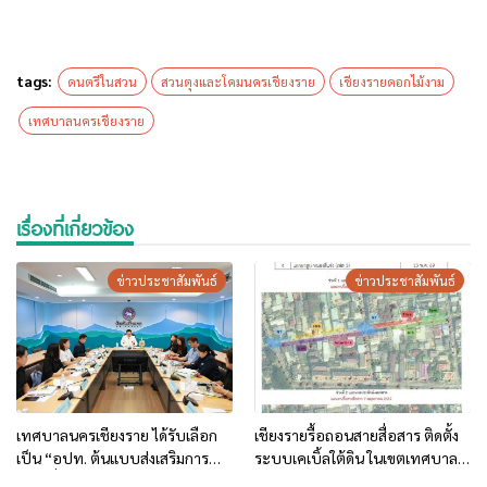
tags:
ดนตรีในสวน
สวนตุงและโคมนครเชียงราย
เชียงรายดอกไม้งาม
เทศบาลนครเชียงราย
เรื่องที่เกี่ยวข้อง
ข่าวประชาสัมพันธ์
ข่าวประชาสัมพันธ์
เทศบาลนครเชียงราย ได้รับเลือก
เชียงรายรื้อถอนสายสื่อสาร ติดตั้ง
เป็น “อปท. ต้นแบบส่งเสริมการ
ระบบเคเบิ้ลใต้ดิน ในเขตเทศบาล
ท่องเที่ยวด้วยอัตลักษณ์ท้องถิ่น”
นครเชียงราย (เฟส 2–3) บริเวณ