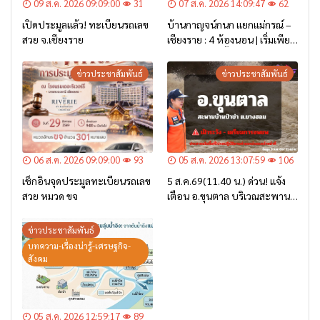
09 ส.ค. 2026 09:09:00
31
07 ส.ค. 2026 14:09:47
62
เปิดประมูลแล้ว! ทะเบียนรถเลข
บ้านกาญจน์กนก แยกแม่กรณ์ –
สวย จ.เชียงราย
เชียงราย : 4 ห้องนอน | เริ่มเพียง
2.6 ล้าน* เท่านั้น
ข่าวประชาสัมพันธ์
ข่าวประชาสัมพันธ์
06 ส.ค. 2026 09:09:00
93
05 ส.ค. 2026 13:07:59
106
เช็กอินจุดประมูลทะเบียนรถเลข
5 ส.ค.69(11.40 น.) ด่วน! แจ้ง
สวย หมวด ขจ
เตือน อ.ขุนตาล บริเวณสะพาน
บ้านป่าข่า ต.ยางฮอม “เฝ้าระวัง
– เตรียมการอพยพ”
ข่าวประชาสัมพันธ์
บทความ-เรื่องน่ารู้-เศรษฐกิจ-
สังคม
05 ส.ค. 2026 12:59:17
89