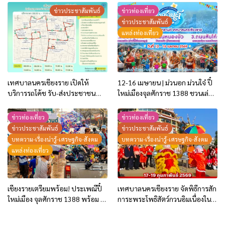
ประจำปี 2569!
ถนนธนาลัย
ข่าวประชาสัมพันธ์
ข่าวท่องเที่ยว
ข่าวประชาสัมพันธ์
แหล่งท่องเที่ยว
เทศบาลนครเชียงราย เปิดให้
12-16 เมษายน | ม่วนอก ม่วนใจ๋ ปี๋
บริการรถโค้ช รับ-ส่งประชาชน
ใหม่เมืองจุลศักราช 1388 ชวนเล่น
ฟรี! ในช่วงสถานการณ์วิกฤตการณ์
น้ำ ถนนธนาลัย-ถนนหนองบัว-ถนน
น้ำมันปรับราคาสูงขึ้น
สันโค้ง
ข่าวท่องเที่ยว
ข่าวท่องเที่ยว
ข่าวประชาสัมพันธ์
ข่าวประชาสัมพันธ์
บทความ-เรื่องน่ารู้-เศรษฐกิจ-สังคม
บทความ-เรื่องน่ารู้-เศรษฐกิจ-สังคม
แหล่งท่องเที่ยว
เชียงรายเตรียมพร้อม! ประเพณีปี๋
เทศบาลนครเชียงราย จัดพิธีการสัก
ใหม่เมือง จุลศักราช 1388 พร้อม 3
การะพระโพธิสัตว์กวนอิมเนื่องใน
พิกัดเล่นน้ำในเชียงราย
“วันตรุษจีน” ประจำปี 2569