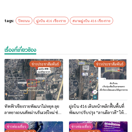
tags:
ปิดถนน
ฝูงบิน 416 เชียงราย
สนามฝูงบิน 416 เชียงราย
เรื่องที่เกี่ยวข้อง
ข่าวประชาสัมพันธ์
ข่าวประชาสัมพันธ์
ทัพฟ้าเชียงรายพัฒนาไม่หยุด ลุย
ฝูงบิน 416 เดินหน้าพลิกฟื้นพื้นที่
ลาดยางถนนตัดผ่านรันเวย์ใหม่ ช่วย
พัฒนาปรับปรุง “ลานลีลาวดี” ให้
ชุมชนรอบสนามบินเดินทางสะดวก
กลายเป็นลานจอดรถ รองรับ
และปลอดภัยมากขึ้น
ประชาชนผู้ใช้สวนสาธารณะบึงทัพ
ข่าวท่องเที่ยว
ข่าวท่องเที่ยว
ฟ้า