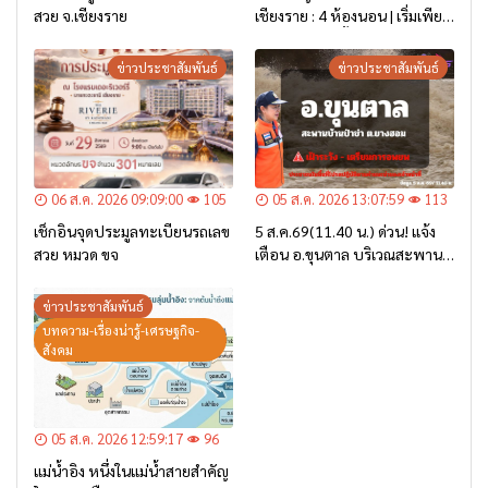
สวย จ.เชียงราย
เชียงราย : 4 ห้องนอน | เริ่มเพียง
2.6 ล้าน* เท่านั้น
ข่าวประชาสัมพันธ์
ข่าวประชาสัมพันธ์
06 ส.ค. 2026 09:09:00
105
05 ส.ค. 2026 13:07:59
113
เช็กอินจุดประมูลทะเบียนรถเลข
5 ส.ค.69(11.40 น.) ด่วน! แจ้ง
สวย หมวด ขจ
เตือน อ.ขุนตาล บริเวณสะพาน
บ้านป่าข่า ต.ยางฮอม “เฝ้าระวัง
– เตรียมการอพยพ”
ข่าวประชาสัมพันธ์
บทความ-เรื่องน่ารู้-เศรษฐกิจ-
สังคม
05 ส.ค. 2026 12:59:17
96
แม่น้ำอิง หนึ่งในแม่น้ำสายสำคัญ