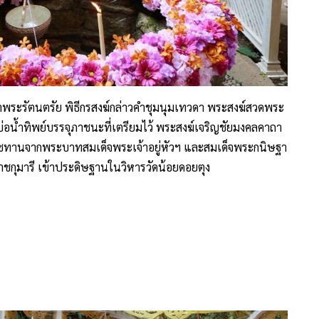
บูชาพระรัตนตรัย พิธีกรสงฆ์กล่าวคำชุมนุมเทวดา พระสงฆ์สวดพระ
่อน้ำทิพย์บรรจุภาชนะที่เตรียมไว้ พระสงฆ์เจริญชัยมงคลคาถา
าชทานจากพระบาทสมเด็จพระเจ้าอยู่หัวฯ และสมเด็จพระกนิษฐา
ชกุมารี เข้าประดิษฐานในวิหารวัดน้อยดอยตุง