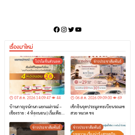
Facebook
Instagram
Twitter
YouTube
เรื่องมาใหม่
โปรโมชั่นส่วนลด
ข่าวประชาสัมพันธ์
07 ส.ค. 2026 14:09:47
44
06 ส.ค. 2026 09:09:00
69
บ้านกาญจน์กนก แยกแม่กรณ์ –
เช็กอินจุดประมูลทะเบียนรถเลข
เชียงราย : 4 ห้องนอน | เริ่มเพียง
สวย หมวด ขจ
2.6 ล้าน* เท่านั้น
ข่าวประชาสัมพันธ์
ข่าวประชาสัมพันธ์
บทความ-เรื่องน่ารู้-เศรษฐกิจ-