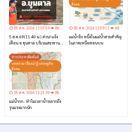
สังคม
05 ส.ค. 2026 13:07:59
86
05 ส.ค. 2026 12:59:17
68
5 ส.ค.69(11.40 น.) ด่วน! แจ้ง
แม่น้ำอิง หนึ่งในแม่น้ำสายสำคัญ
เตือน อ.ขุนตาล บริเวณสะพาน
ในภาคเหนือตอนบน
บ้านป่าข่า ต.ยางฮอม “เฝ้าระวัง
– เตรียมการอพยพ”
ข่าวประชาสัมพันธ์
บทความ-เรื่องน่ารู้-เศรษฐกิจ-
สังคม
05 ส.ค. 2026 12:21:39
85
แม่น้ำกก.. ทำไมเวลาน้ำหลากถึง
รุนแรงมากนัก