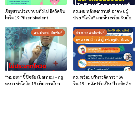
เชิญชวนประชาชนทั่วไป ฉีดวัคซีน
สธ.เผย หลังสงกรานต์ อาจพบผู้
โควิด 19 Pfizer bivalent
ป่วย “โควิด” มากขึ้น พร้อมรับมือ
วาง 3 มาตรการป้องกันระบาด
ข่าวประชาสัมพันธ์
ข่าวประชาสัมพันธ์
บทความ-เรื่องน่ารู้-เศรษฐกิจ-สังคม
“หมอยง” ชี้ปัจจัย เปิดเทอม – ฤดู
สธ. พร้อมบริหารจัดการ “โค
หนาว ทำโควิด 19 เพิ่ม ยาวถึง ก.พ.
วิด-19” หลังปรับเป็น “โรคติดต่อที่
คาดใกล้เข้าสู่ภาวะปกติการใช้ชีวิต
ต้องเฝ้าระวัง” เริ่ม 1 ต.ค. 65 …
แต่ต้องไม่ประมาท หน้ากาก –
สาระน่ารู้
วัคซีน ยังจำเป็น