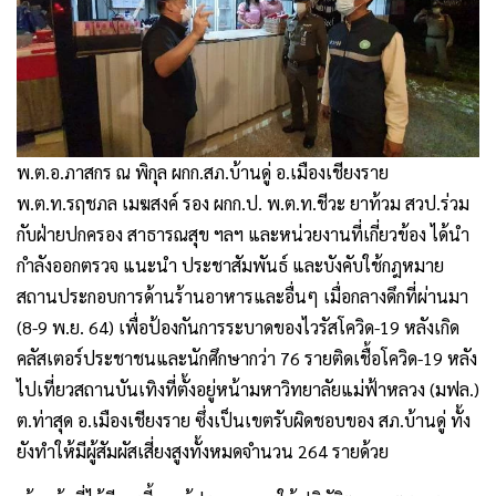
พ.ต.อ.ภาสกร ณ พิกุล ผกก.สภ.บ้านดู่ อ.เมืองเชียงราย
พ.ต.ท.รฤชภล เมฆสงค์ รอง ผกก.ป. พ.ต.ท.ชีวะ ยาท้วม สวป.ร่วม
กับฝ่ายปกครอง สาธารณสุข ฯลฯ และหน่วยงานที่เกี่ยวข้อง ได้นำ
กำลังออกตรวจ แนะนำ ประชาสัมพันธ์ และบังคับใช้กฎหมาย
สถานประกอบการด้านร้านอาหารและอื่นๆ เมื่อกลางดึกที่ผ่านมา
(8-9 พ.ย. 64) เพื่อป้องกันการระบาดของไวรัสโควิด-19 หลังเกิด
คลัสเตอร์ประชาชนและนักศึกษากว่า 76 รายติดเชื้อโควิด-19 หลัง
ไปเที่ยวสถานบันเทิงที่ตั้งอยู่หน้ามหาวิทยาลัยแม่ฟ้าหลวง (มฟล.)
ต.ท่าสุด อ.เมืองเชียงราย ซึ่งเป็นเขตรับผิดชอบของ สภ.บ้านดู่ ทั้ง
ยังทำให้มีผู้สัมผัสเสี่ยงสูงทั้งหมดจำนวน 264 รายด้วย