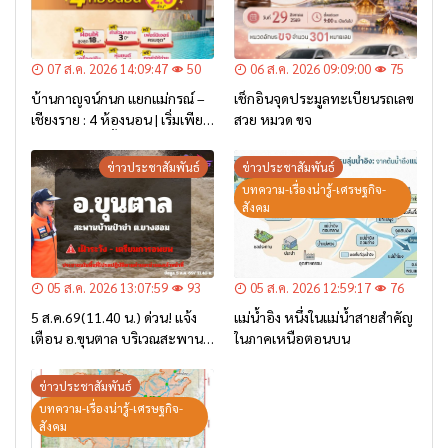
07 ส.ค. 2026 14:09:47
50
06 ส.ค. 2026 09:09:00
75
บ้านกาญจน์กนก แยกแม่กรณ์ –
เช็กอินจุดประมูลทะเบียนรถเลข
เชียงราย : 4 ห้องนอน | เริ่มเพียง
สวย หมวด ขจ
2.6 ล้าน* เท่านั้น
ข่าวประชาสัมพันธ์
ข่าวประชาสัมพันธ์
บทความ-เรื่องน่ารู้-เศรษฐกิจ-
สังคม
05 ส.ค. 2026 13:07:59
93
05 ส.ค. 2026 12:59:17
76
5 ส.ค.69(11.40 น.) ด่วน! แจ้ง
แม่น้ำอิง หนึ่งในแม่น้ำสายสำคัญ
เตือน อ.ขุนตาล บริเวณสะพาน
ในภาคเหนือตอนบน
บ้านป่าข่า ต.ยางฮอม “เฝ้าระวัง
– เตรียมการอพยพ”
ข่าวประชาสัมพันธ์
บทความ-เรื่องน่ารู้-เศรษฐกิจ-
สังคม