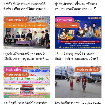
3 พิกัด ที่เที่ยวชมงานเทศกาลโล้
ผู้ว่าฯ เชียงราย เยี่ยมชม “ป๊ะกาด
ชิงช้า จ.เชียงราย ที่ไม่ควรพลาด!
Vol.2” ยกระดับตลาดสด 100 ปี สู่
พิพิธภัณฑ์ศิลปะมีชีวิต หนุน
เศรษฐกิจสร้างสรรค์และการท่อง
ข่าวประชาสัมพันธ์
ข่าวท่องเที่ยว
เที่ยวของเมือง
บทความ-เรื่องน่ารู้-เศรษฐกิจ-สังคม
ข่าวประชาสัมพันธ์
กลุ่มจังหวัดภาคเหนือตอนบน 2
15 – 19 กรกฎาคมนี้ | งานแสดง
เปิดตัวโครงการบูรณาการการค้า
สินค้าการค้าชายแแดนกลุ่มจังหวัด
การลงทุน ปี 2569 ชู 2 กิจกรรม
ภาคเหนือตอนบน 2
กระตุ้นการใช้จ่ายของประชาชน
ข่าวท่องเที่ยว
ข่าวประชาสัมพันธ์
และนักท่องเที่ยว
ข่าวประชาสัมพันธ์
ขอเชิญเที่ยวงานวันลำไย กระท้อน
จังหวัดเชียงราย “Chiang Rai Pride