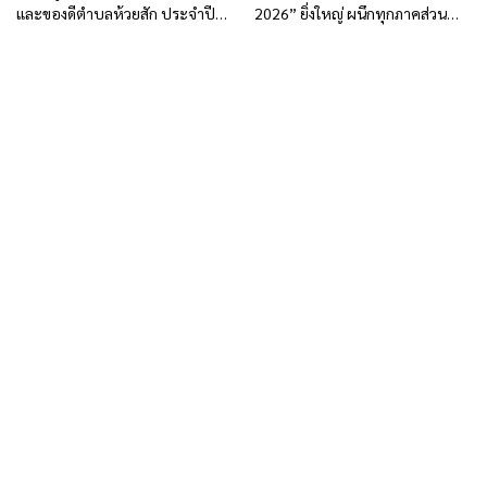
และของดีตำบลห้วยสัก ประจำปี
2026” ยิ่งใหญ่ ผนึกทุกภาคส่วน
2569
สร้างเมืองแห่งความเท่าเทียม มุ่งสู่
Pride City Network Thailand