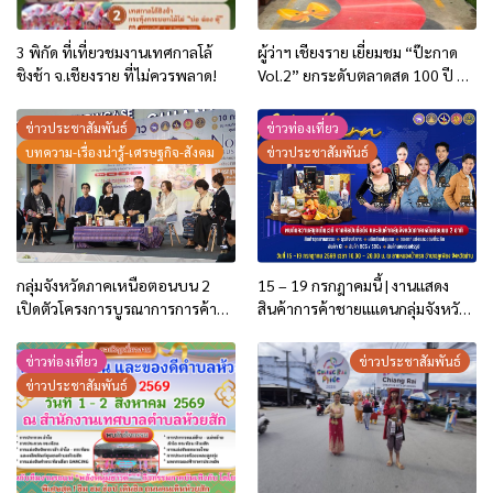
3 พิกัด ที่เที่ยวชมงานเทศกาลโล้
ผู้ว่าฯ เชียงราย เยี่ยมชม “ป๊ะกาด
ชิงช้า จ.เชียงราย ที่ไม่ควรพลาด!
Vol.2” ยกระดับตลาดสด 100 ปี สู่
พิพิธภัณฑ์ศิลปะมีชีวิต หนุน
เศรษฐกิจสร้างสรรค์และการท่อง
ข่าวประชาสัมพันธ์
ข่าวท่องเที่ยว
เที่ยวของเมือง
บทความ-เรื่องน่ารู้-เศรษฐกิจ-สังคม
ข่าวประชาสัมพันธ์
กลุ่มจังหวัดภาคเหนือตอนบน 2
15 – 19 กรกฎาคมนี้ | งานแสดง
เปิดตัวโครงการบูรณาการการค้า
สินค้าการค้าชายแแดนกลุ่มจังหวัด
การลงทุน ปี 2569 ชู 2 กิจกรรม
ภาคเหนือตอนบน 2
กระตุ้นการใช้จ่ายของประชาชน
ข่าวท่องเที่ยว
ข่าวประชาสัมพันธ์
และนักท่องเที่ยว
ข่าวประชาสัมพันธ์