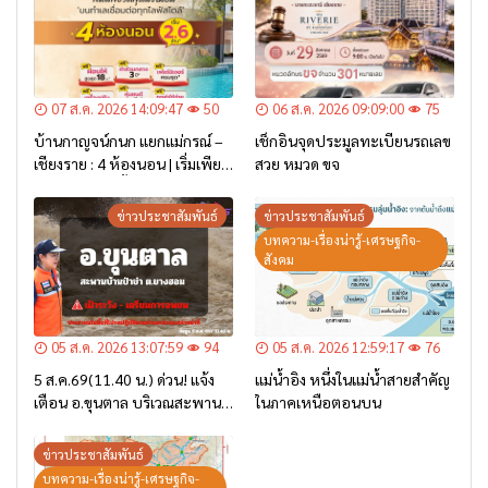
07 ส.ค. 2026 14:09:47
50
06 ส.ค. 2026 09:09:00
75
บ้านกาญจน์กนก แยกแม่กรณ์ –
เช็กอินจุดประมูลทะเบียนรถเลข
เชียงราย : 4 ห้องนอน | เริ่มเพียง
สวย หมวด ขจ
2.6 ล้าน* เท่านั้น
ข่าวประชาสัมพันธ์
ข่าวประชาสัมพันธ์
บทความ-เรื่องน่ารู้-เศรษฐกิจ-
สังคม
05 ส.ค. 2026 13:07:59
94
05 ส.ค. 2026 12:59:17
76
5 ส.ค.69(11.40 น.) ด่วน! แจ้ง
แม่น้ำอิง หนึ่งในแม่น้ำสายสำคัญ
เตือน อ.ขุนตาล บริเวณสะพาน
ในภาคเหนือตอนบน
บ้านป่าข่า ต.ยางฮอม “เฝ้าระวัง
– เตรียมการอพยพ”
ข่าวประชาสัมพันธ์
บทความ-เรื่องน่ารู้-เศรษฐกิจ-