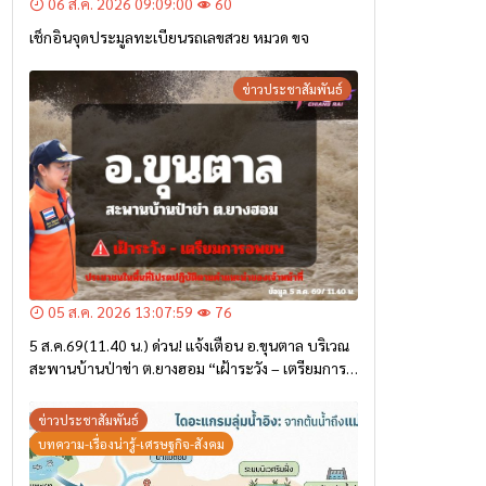
06 ส.ค. 2026 09:09:00
60
เช็กอินจุดประมูลทะเบียนรถเลขสวย หมวด ขจ
ข่าวประชาสัมพันธ์
05 ส.ค. 2026 13:07:59
76
5 ส.ค.69(11.40 น.) ด่วน! แจ้งเตือน อ.ขุนตาล บริเวณ
สะพานบ้านป่าข่า ต.ยางฮอม “เฝ้าระวัง – เตรียมการ
อพยพ”
ข่าวประชาสัมพันธ์
บทความ-เรื่องน่ารู้-เศรษฐกิจ-สังคม