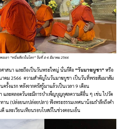
ะเยา “หนึ่งเดียวในโลก” วันที่ 4-6 มีนาคม 2566
ศาสนา และถือเป็นวันพระใหญ่ นั่นก็คือ
“วันมาฆบูชา”
หรือ
่ 6 มีนาคม 2566 ความสำคัญในวันมาฆบูชา เป็นวันที่พระสัมมาสัม
นครั้งแรก หลังจากตรัสรู้มาแล้วเป็นเวลา 9 เดือน
ละตลอดวันจะมีการบำเพ็ญบุญกุศลความดีอื่น ๆ เช่น ไปวัด
สระทาน (ปล่อยนกปล่อยปลา) ฟังพระธรรมเทศนาน้อมรำลึกถึงคำ
ามดี และเวียนเทียนรอบโบสถ์ในช่วงตอนเย็น