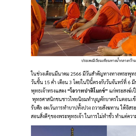
ประเพณีเวียนเทียนทางน้ำกลางกว๊านพ
ในช่วงเดือนมีนาคม 2566 มีวันสำคัญทางทางพระพุทธ
วันขึ้น 15 ค่ำ เดือน 3 โดยในปีนี้ตรงกับวันจันทร์ที
พุทธเจ้าทรงแสดง
“โอวาทปาติโมกข์”
แก่พระสงฆ์เป็
พุทธศาสนิกชนชาวไทยนิยมทำบุญตักบาตรในตอนเช้า แ
รับศีล งดเว้นการทำบาปทั้งปวง ถวายสังฆทาน ให้อิ
สอนสิ่งดีๆของพระพุทธเจ้า ในการไม่ทำชั่ว ทำแต่คว