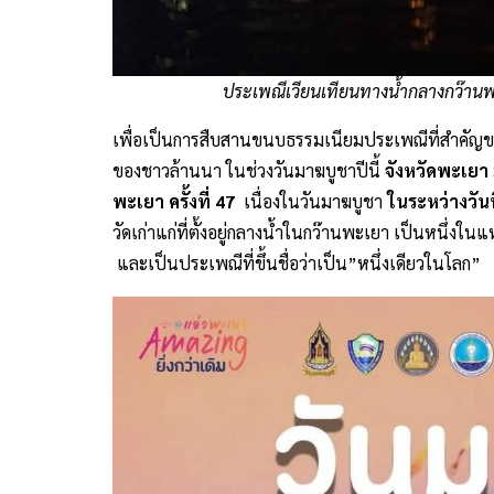
ประเพณีเวียนเทียนทางน้ำกลางกว๊านพะ
เพื่อเป็นการสืบสานขนบธรรมเนียมประเพณีที่สำคัญขอ
ของชาวล้านนา ในช่วงวันมาฆบูชาปีนี้
จังหวัดพะเยา
พะเยา ครั้งที่ 47
เนื่องในวันมาฆบูชา
ในระหว่างวันท
วัดเก่าแก่ที่ตั้งอยู่กลางน้ำในกว๊านพะเยา เป็นหนึ่งในแ
และเป็นประเพณีที่ขึ้นชื่อว่าเป็น”หนึ่งเดียวในโลก”