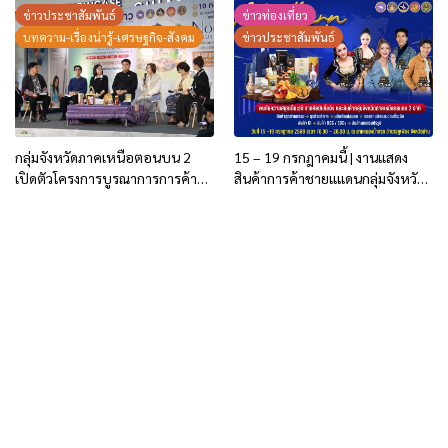
เศรษฐกิจสร้างสรรค์และการท่อง
ข่าวประชาสัมพันธ์
ข่าวท่องเที่ยว
เที่ยวของเมือง
บทความ-เรื่องน่ารู้-เศรษฐกิจ-สังคม
ข่าวประชาสัมพันธ์
กลุ่มจังหวัดภาคเหนือตอนบน 2
15 – 19 กรกฎาคมนี้ | งานแสดง
เปิดตัวโครงการบูรณาการการค้า
สินค้าการค้าชายแแดนกลุ่มจังหวัด
การลงทุน ปี 2569 ชู 2 กิจกรรม
ภาคเหนือตอนบน 2
กระตุ้นการใช้จ่ายของประชาชน
และนักท่องเที่ยว