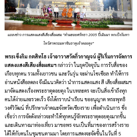
แถลงข่าว การแสดงแสงสีเสียงสื่อผสม “ต๋ามฮอยศรัทธา 2005 ปี๋เมินมา หกเป็งวันทา
ไหว้สาพระมหาชินธาตุเจ้าดอยตุง”
พระเซ็งกิม กตสิทโธ เจ้าอาวาสวัดกิ่วกาญจน์ ผู้ริเริ่มการจัดการ
แสดงแสงสีเสียงสื่อผสมฯ
กล่าวว่า ในยุคปัจจุบัน การรับสื่อของ
เกือบทุกคน รวมทั้งเยาวชน และวันรุ่น จะผ่านโซเซียล ทำให้การ
อ่านหนังสือลดลง จึงมีแนวคิดว่า นำการแสดงแสง สี เสียงสื่อผสมฯ
มาจัดแสดงเรื่องพระธาตุดอยตุง ในบทละคร จะเป็นสิ่งเข้าถึงทุก
คนได้ง่ายและรวดเร็ว จึงได้กราบนำเรียน ขออนุญาต พระพุทธิ
วงศ์วิวัฒน์ ที่ปรึกษาเจ้าคณะจังหวัดเชียงราย เพื่อดำเนินการ ซึ่ง
เชื่อว่า การจัดดังกล่าวจะทำให้ทุกคนรู้จักพระธาตุดอยตุงมากขึ้น
และเดินทางมาท่องเที่ยว มาขอพร จนเป็นที่มาของการสร้างราย
ได้ให้กับคนในชุมชนตามมา โดยการแสดงจะจัดขึ้นในวันที่ 5