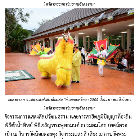
ไหว้สาพระมหาชินธาตุเจ้าดอยตุง”
แถลงข่าว การแสดงแสงสีเสียงสื่อผสม “ต๋ามฮอยศรัทธา 2005 ปี๋เมินมา หกเป็งวันทา
ไหว้สาพระมหาชินธาตุเจ้าดอยตุง”
กิจกรรมการแสดงศิลปวัฒนธรรม และการสาธิตภูมิปัญญาท้องถิ่น
พิธีตักน้ำทิพย์ พิธีเจริญพระพุทธมนต์ อบรมสมโภช เทศน์สวด
เบิก ณ วิหารวัดน้อยดอยตุง กิจกรรมแสง สี เสียง ณ ลานวัดพระ