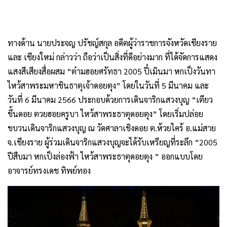
ทางด้าน นายประจญ ปรัชญ์สกุล อดีตผู้ว่าราชการจังหวัดเชียงราย
และ เชียงใหม่ กล่าวว่า ถือว่าเป็นสิ่งที่ดีอย่างมาก ที่ได้จัดการแสดง
แสงสีเสียงสื่อผสม “ต๋ามฮอยศรัทธา 2005 ปี๋เมินมา หกเป็งวันทา
ไหว้สาพระมหาชินธาตุเจ้าดอยตุง” โดยในวันที่ 5 มีนาคม และ
วันที่ 6 มีนาคม 2566 ประกอบด้วยการเดินจาริกแสวงบุญ “เตียว
ขึ้นดอย ตวยฮอยครูบา ไหว้สาพระธาตุดอยตุง” โดยเริ่มปล่อย
ขบวนเดินจาริกแสวงบุญ ณ วัดศาลาเชิงดอย ต.ห้วยไคร้ อ.แม่สาย
จ.เชียงราย ผู้ร่วมเดินจาริกแสวงบุญจะได้รับเหรียญที่ระลึก “2005
ปีสืบมา หกเป็งล่องฟ้า ไหว้สาพระธาตุดอยตุง ” ออกแบบโดย
อาจารย์ทรงเดช ทิพย์ทอง