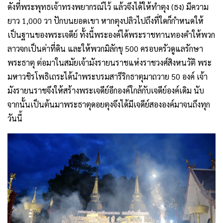
ดังที่พระพุทธเจ้าทรงพยากรณ์ไว้ แล้วจึงได้ให้ทำตุง (ธง) มีความ
ยาว 1,000 วา ปักบนยอดเขา หากตุงปลิวไปถึงที่ใดก็กำหนดให้
เป็นฐานของพระเจดีย์ ทั้งนี้พระองค์ได้พระราชทานทองคำให้พวก
ลาวจกเป็นค่าที่ดิน และให้พวกมิลักขุ 500 ครอบครัวดูแลรักษา
พระธาตุ ต่อมาในสมัยเจ้ามังรายนราชแห่งราชวงศ์สิงหนวัติ พระ
มหาวชิรโพธิเถระได้นำพระบรมสารีริกธาตุมาถวาย 50 องค์ เจ้า
มังรายนราชจึงให้สร้างพระเจดีย์อีกองค์ใกล้กับเจดีย์องค์เดิม นับ
จากนั้นเป็นต้นมาพระธาตุดอยตุงจึงได้มีเจดีย์สององค์มาจนถึงทุก
วันนี้