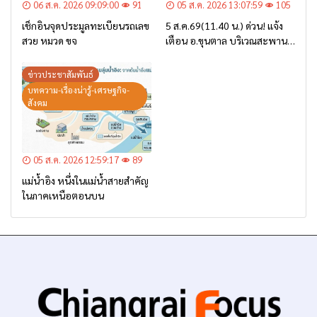
06 ส.ค. 2026 09:09:00
91
05 ส.ค. 2026 13:07:59
105
เช็กอินจุดประมูลทะเบียนรถเลข
5 ส.ค.69(11.40 น.) ด่วน! แจ้ง
สวย หมวด ขจ
เตือน อ.ขุนตาล บริเวณสะพาน
บ้านป่าข่า ต.ยางฮอม “เฝ้าระวัง
– เตรียมการอพยพ”
ข่าวประชาสัมพันธ์
บทความ-เรื่องน่ารู้-เศรษฐกิจ-
สังคม
05 ส.ค. 2026 12:59:17
89
แม่น้ำอิง หนึ่งในแม่น้ำสายสำคัญ
ในภาคเหนือตอนบน