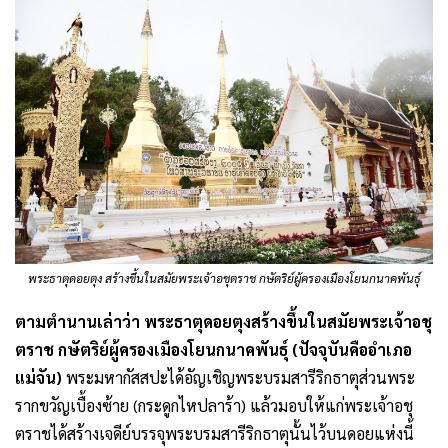
พระธาตุดอยตุง สร้างขึ้นในสมัยพระเจ้าอชุตราช กษัตริย์ผู้ครองเมืองโยนกนาคพันธุ์
ตามตำนานเล่าว่า พระธาตุดอยตุงสร้างขึ้นในสมัยพระเจ้าอชุ
ตราช กษัตริย์ผู้ครองเมืองโยนกนาคพันธุ์ (ปัจจุบันคืออำเภอ
แม่จัน)
พระมหากัสสปะได้อัญเชิญพระบรมสารีริกธาตุส่วนพระ
รากขวัญเบื้องซ้าย (กระดูกไหปลาร้า) แล้วมอบให้แก่พระเจ้าอชุ
ตราชได้สร้างเจดีย์บรรจุพระบรมสารีริกธาตุนั้นไว้บนดอยแห่งนี้