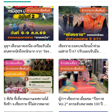
ข่าวประชาสัมพันธ์
ข่าวประชาสัมพันธ์
อุตุฯ เตือนภาคเหนือ เตรียมรับมือ
เชียงราย ถอดบทเรียนน้ำท่วม
ฝนตกหนักถึงหนักมาก จาก ‘ร่อง
แม่สาย ปี 67 ปรับแผนรับมือ
มรสุม’ ระหว่าง 6-9 ส.ค. นี้
อุทกภัย-ดินโคลนถล่ม เร่งอุดรอยรั่ว
บิ๊กแบ็ก ชูเทคโนโลยี “ซอยซีเมนต์”
ข่าวท่องเที่ยว
ข่าวท่องเที่ยว
ผสานระบบ Cell Broadcast เตือน
ข่าวประชาสัมพันธ์
ข่าวประชาสัมพันธ์
ภัยประชาชน “แจ้งเร็ว-เตือนไว-
แหล่งท่องเที่ยว
ช่วยได้ทันท่วงที
3 พิกัด ที่เที่ยวชมงานเทศกาลโล้
ผู้ว่าฯ เชียงราย เยี่ยมชม “ป๊ะกาด
ชิงช้า จ.เชียงราย ที่ไม่ควรพลาด!
Vol.2” ยกระดับตลาดสด 100 ปี สู่
พิพิธภัณฑ์ศิลปะมีชีวิต หนุน