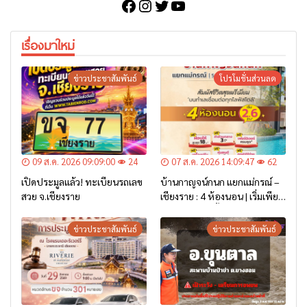
Facebook
Instagram
Twitter
YouTube
เรื่องมาใหม่
ข่าวประชาสัมพันธ์
โปรโมชั่นส่วนลด
09 ส.ค. 2026 09:09:00
24
07 ส.ค. 2026 14:09:47
62
เปิดประมูลแล้ว! ทะเบียนรถเลข
บ้านกาญจน์กนก แยกแม่กรณ์ –
สวย จ.เชียงราย
เชียงราย : 4 ห้องนอน | เริ่มเพียง
2.6 ล้าน* เท่านั้น
ข่าวประชาสัมพันธ์
ข่าวประชาสัมพันธ์