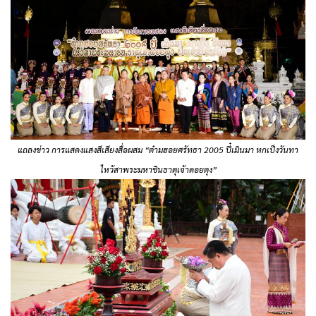
แถลงข่าว การแสดงแสงสีเสียงสื่อผสม “ต๋ามฮอยศรัทธา 2005 ปี๋เมินมา หกเป็งวันทา
ไหว้สาพระมหาชินธาตุเจ้าดอยตุง”