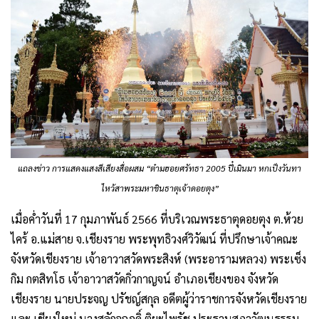
แถลงข่าว การแสดงแสงสีเสียงสื่อผสม “ต๋ามฮอยศรัทธา 2005 ปี๋เมินมา หกเป็งวันทา
ไหว้สาพระมหาชินธาตุเจ้าดอยตุง”
เมื่อค่ำวันที่ 17 กุมภาพันธ์ 2566 ที่บริเวณพระธาตุดอยตุง ต.ห้วย
ไคร้ อ.แม่สาย จ.เชียงราย พระพุทธิวงศ์วิวัฒน์ ที่ปรึกษาเจ้าคณะ
จังหวัดเชียงราย เจ้าอาวาสวัดพระสิงห์ (พระอารามหลวง) พระเซ็ง
กิม กตสิทโธ เจ้าอาวาสวัดกิ่วกาญจน์ อำเภอเชียงของ จังหวัด
เชียงราย นายประจญ ปรัชญ์สกุล อดีตผู้ว่าราชการจังหวัดเชียงราย
และ เชียงใหม่ นางสลักจฤฎดิ์ ติยะไพรัช ประธานสภาวัฒนธรรม