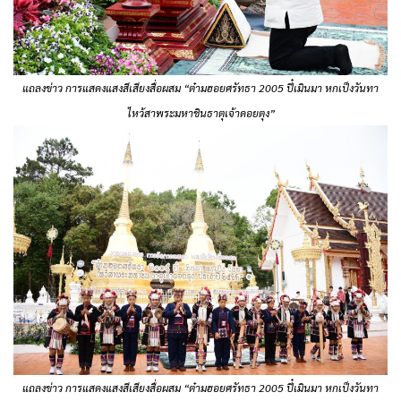
แถลงข่าว การแสดงแสงสีเสียงสื่อผสม “ต๋ามฮอยศรัทธา 2005 ปี๋เมินมา หกเป็งวันทา
ไหว้สาพระมหาชินธาตุเจ้าดอยตุง”
แถลงข่าว การแสดงแสงสีเสียงสื่อผสม “ต๋ามฮอยศรัทธา 2005 ปี๋เมินมา หกเป็งวันทา