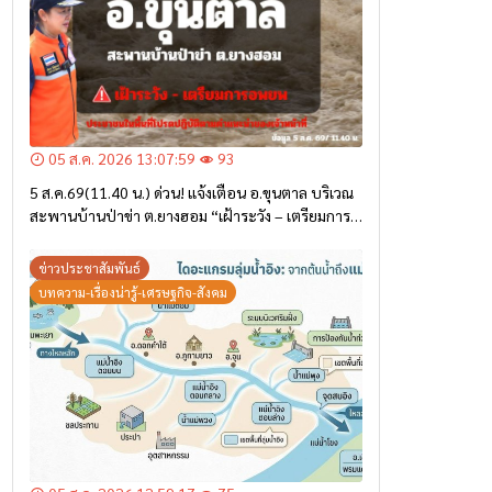
05 ส.ค. 2026 13:07:59
93
5 ส.ค.69(11.40 น.) ด่วน! แจ้งเตือน อ.ขุนตาล บริเวณ
สะพานบ้านป่าข่า ต.ยางฮอม “เฝ้าระวัง – เตรียมการ
อพยพ”
ข่าวประชาสัมพันธ์
บทความ-เรื่องน่ารู้-เศรษฐกิจ-สังคม