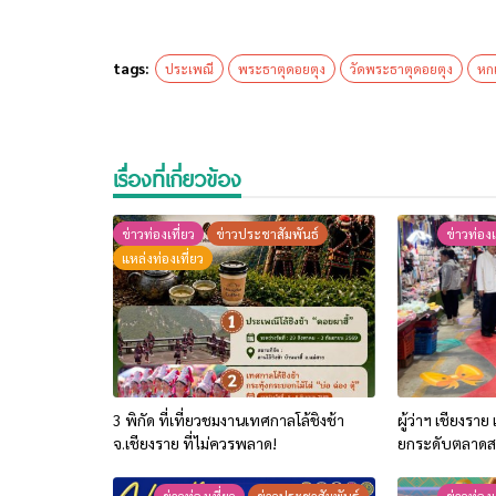
tags:
ประเพณี
พระธาตุดอยตุง
วัดพระธาตุดอยตุง
หกเ
เรื่องที่เกี่ยวข้อง
ข่าวท่องเที่ยว
ข่าวประชาสัมพันธ์
ข่าวท่องเ
แหล่งท่องเที่ยว
3 พิกัด ที่เที่ยวชมงานเทศกาลโล้ชิงช้า
ผู้ว่าฯ เชียงราย
จ.เชียงราย ที่ไม่ควรพลาด!
ยกระดับตลาดสด 
ศิลปะมีชีวิต ห
การท่องเที่ยวข