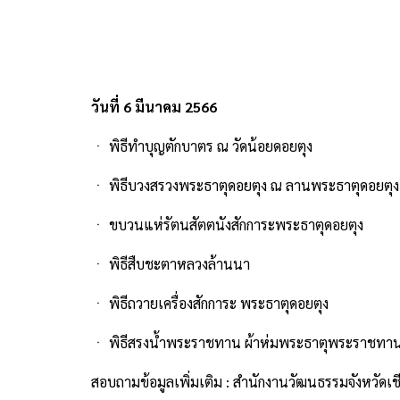
วันที่ 6 มีนาคม 2566
ㆍ พิธีทำบุญตักบาตร ณ วัดน้อยดอยตุง
ㆍ พิธีบวงสรวงพระธาตุดอยตุง ณ ลานพระธาตุดอยตุง
ㆍ ขบวนแห่รัตนสัตตนังสักการะพระธาตุดอยตุง
ㆍ พิธีสืบชะตาหลวงล้านนา
ㆍ พิธีถวายเครื่องสักการะ พระธาตุดอยตุง
ㆍ พิธีสรงน้ำพระราชทาน ผ้าห่มพระธาตุพระราชทา
สอบถามข้อมูลเพิ่มเติม : สำนักงานวัฒนธรรมจังหวัด