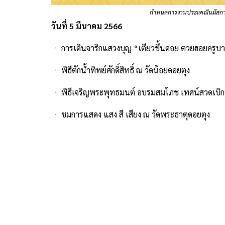
กำหนดการงานประเพณีนมัสการ
วันที่ 5 มีนาคม 2566
ㆍ การเดินจาริกแสวงบุญ “เตียวขึ้นดอย ตวยฮอยครูบา
ㆍ พิธีตักน้ำทิพย์ศักดิ์สิทธิ์ ณ วัดน้อยดอยตุง
ㆍ พิธีเจริญพระพุทธมนต์ อบรมสมโภช เทศน์สวดเบิกน้
ㆍ ชมการแสดง แสง สี เสียง ณ วัดพระธาตุดอยตุง