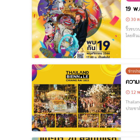
19 พ.
30 ต
โดยตัวแทนศิลปิน
ข่าวปร
ความค
12 พ
Thailand Biennale Chiang R
ประชาสั
ธันวาคม 256
การจัด