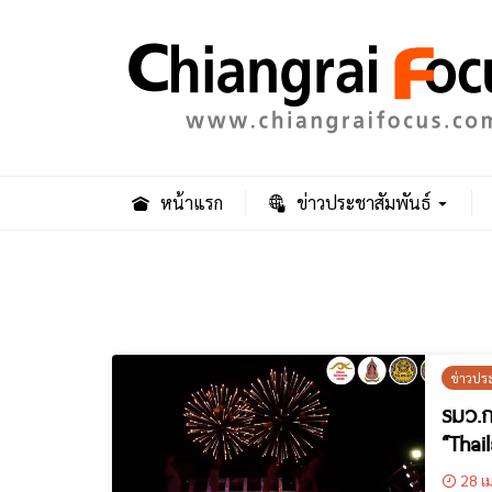
หน้าแรก
ข่าวประชาสัมพันธ์
ข่าวปร
รมว.ก
“Thai
ได้กว
28 เม