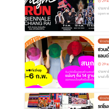
29 ม
ประชาสัมพันธ์กิจ
open wor
ผสานงาน
ข่าวปร
ชวนเด
แลนด์
29 ม
ประชาสัมพันธ์กิจก
นาเล่ เชียงราย 2023" มาเปิด ‘กล่อง’ ที่บรรจุประ
นวัตกรรม
name=
ข่าวปร
รถโรง