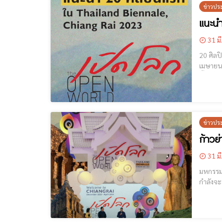
ข่าวปร
แนะนำ
31 มี
20 ศิลปินแร
เมษายน 
ทั้งศิล
ข่าวปร
ก้าวย
31 มี
มหกรรมศิลปะร่ว
กำลังจะ
(Curato