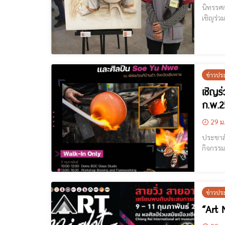
นิทรรศการผลงาน
เชิญร่ว
ข่าวปร
เชิญร
ก.พ.2
29 ม
ประชาสัมพันธ์กิจก
กิจกรรม "Glas
ข่าวปร
“Art 