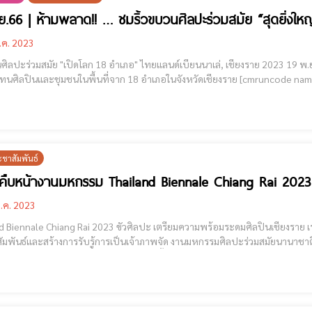
ย.66 | ห้ามพลาด!! … ชมริ้วขบวนศิลปะร่วมสมัย “สุดยิ่งใหญ
.ค. 2023
ริ้วขบวนศิลปะร่วมสมัย "เ
และชุมชนในพื้นที่จาก 18 อำเภอในจังหวัดเชียงราย [cmruncode name="GoogleADS-text"] "สุดยิ่งใหญ่อลังการ หนึ่งเดียวใน
ประเทศไทย" กับขบวนศิลปะร่วมสมัย “Chiang Rai Art Carnival 2023”
ณ หอนาฬิกา
ะชาสัมพันธ์
ืบหน้างานมหกรรม Thailand Biennale Chiang Rai 2023 
.ค. 2023
ai 2023 ขัวศิลปะ เตรียมความพร้อมระดมศิลปินเชียงราย เร่งหารือและวางแผนจัดทำขบวนศิลปะร่วมสมัยเพื่อ
มพันธ์และสร้างการรับรู้การเป็นเจ้าภาพจัด งานมหกรรมศิลปะร่วมสมัยนานาชาติ
6 - เมษายน 2566 โดยจะกำหนดจัดขึ้นในช่วงกลางเดือนพฤศจิกายน 2566 [cmruncode name="GoogleADS"] ปลายปี พ.ศ. 2566
งานศิลปะระดับ