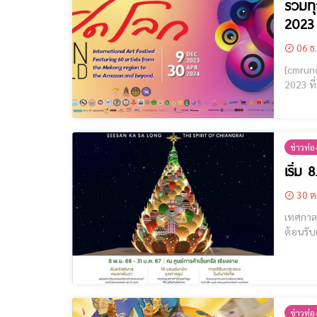
รวมทุ
2023
06 ธ
[cmruncode name="GoogleADS
2023 ที
ข่าวท่อง
เริ่ม
30 ต
เทศกาลสีสัน
ต้อนรับ
ข่าวท่อง