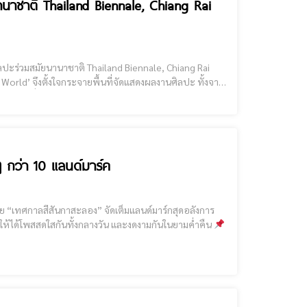
นาชาติ Thailand Biennale, Chiang Rai
n World’ จึงตั้งใจกระจายพื้นที่จัดแสดงผลงานศิลปะ ทั้งจาก
ฝีมือของศิลปินไทยและต่างชาติไปทั่วพื้นที่ของจังหวัดเชียงราย จะมีที่ไหนบ้าง ไปดูกันเลย สถานที่จัดแสดงงานหลักในอำเภอเมืองเชียง
๋ๆ กว่า 10 แลนด์มาร์ค
การ
ค ให้ได้โพสสดใสกันทั้งกลางวัน และงดงามกันในยามค่ำคืน
ล เชียงราย [cmruncode name="GoogleADS"]
ต้นคริสต์มาสหมอกพันวา ในค