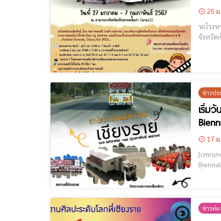
25 ม
รถโรงหนังเฉลิม
จังหวัด
ข่าวปร
เริ่ม
Bienn
17 ม
[cmruncode name="GoogleADS"] 
Biennale, Chiang Rai 2023 จัดทั้งหมด 4 อ
นี้ ร
ข่าวท่อง