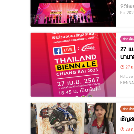
พิธีส่งมอบธ
Rai 2023 เชีย
นานาชาต
ข่าวท่อง
27 เม
นานา
27 เม
FB.Live : THAILAND 
BIENNALE CHIANG RAI 2023 ร่วมเฉ
BIENNALE สุดอลังการด้วยอัตลักษณ์การแสดงศิลปวัฒนธรรมร่วมสมัยจากสองฟากฝั่งของแผ่นดิน (Chiang Rai 
เมษ
ข่าวปร
เชิญช
28 ก