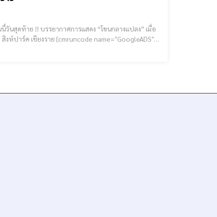
mruncode name="GoogleADS"]
ha Park Chiangrai International Balloon Fiesta