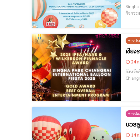
Singha Pa
กิจกรรม
ข่าวปร
เชียง
24 ก
จังหวัด
Chiangrai Internatio
Award ข
ข่าวท่อง
บอลลู
14 ก