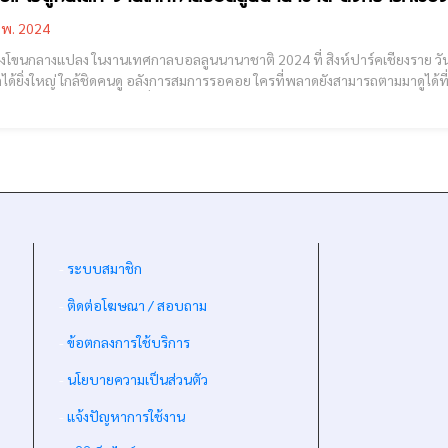
.พ. 2024
างแปลง ในงานเทศกาลบอลลูนนานาชาติ 2024 ที่ สิงห์ปาร์คเชียงราย วันนี้วันสุดท้าย !! บรรยากาศการแสดง “โขนกลางแปลง” เมื่อ
ได้ยิ่งใหญ่ ใกล้ชิดคนดู อลังการสมการรอคอย ใครที่พลาดยังสามารถตามมาดูได้ที่ สิงห์ปาร์ค เชียงราย [c
โขนกลางแปลง เป็นอีกหนึ่งกิจกรรมไฮไลท์ใน งานเทศกาลบอลลูนนานาชาติ Sing
-
ระบบสมาชิก
-
ติดต่อโฆษณา / สอบถาม
-
ข้อตกลงการใช้บริการ
-
นโยบายความเป็นส่วนตัว
-
แจ้งปัญหาการใช้งาน