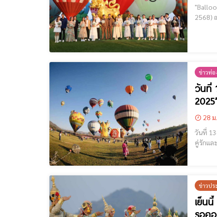
"Balloon Lo
2568) ณ
นานาชาต
ในกิจกร
ข่าวท่อง
วันที
2025
28 ม
วันที่ 13
คู่รักและพี่น้องเชียงรายรอ
ข่าวปร
เย็นน
รอคอย