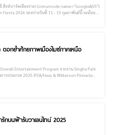
mruncode name="GoogleADS"]
Fiesta 2026 ระหว่างวันที่ 11 - 15 กุมภาพันธ์นี้ จะมีอะไร
กาลบอลลูนนานาชาติ สิงห์ปาร์คเชียงราย)
ก ตอกย้ำศักยภาพเมืองไมซ์ภาคเหนือ
est Overall Entertainment Program จากงาน Singha Park
sociation – IFEA) ซึ่งจัดขึ้นภายในงาน IFEA’s 70th
กรักบนฟ้ารับวาเลนไทน์ 2025