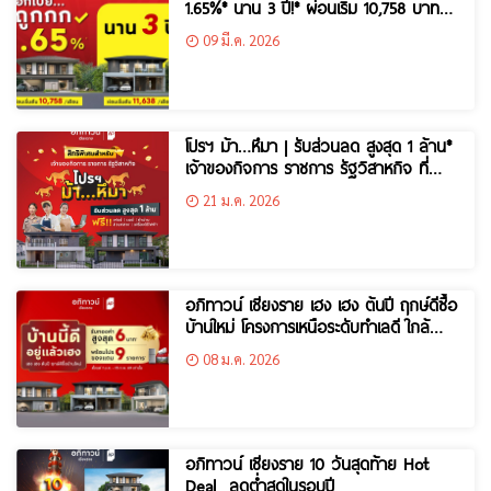
1.65%* นาน 3 ปี!* ผ่อนเริ่ม 10,758 บาท/
เดือน*
09 มี.ค. 2026
โปรฯ ม้า…หึมา | รับส่วนลด สูงสุด 1 ล้าน*
เจ้าของกิจการ ราชการ รัฐวิสาหกิจ ที่
“อภิทาวน์ เชียงราย”
21 ม.ค. 2026
อภิทาวน์ เชียงราย เฮง เฮง ต้นปี ฤกษ์ดีซื้อ
บ้านใหม่ โครงการเหนือระดับทำเลดี ใกล้
เซ็นทรัลและแยกแม่กรณ์
08 ม.ค. 2026
อภิทาวน์ เชียงราย 10 วันสุดท้าย Hot
Deal ลดต่ำสุดในรอบปี