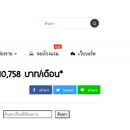
new
ียงราย
จองโรงแรม
เว็บบอร์ด
 10,758 บาท/เดือน*
share
tweet
share
ค้นหา
ค้นหา