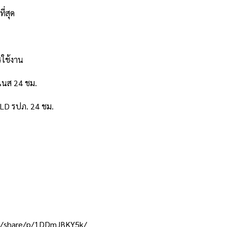
ี่สุด
รใช้งาน
ตเนส 24 ชม.
LD รปภ. 24 ชม.
om/share/p/1DDmJBKY5k/