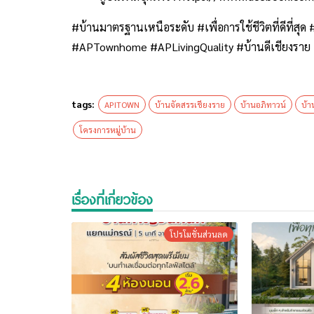
#บ้านมาตรฐานเหนือระดับ #เพื่อการใช้ชีวิตที่ดีที่ส
#APTownhome #APLivingQuality #บ้านดีเชียงราย
tags:
APITOWN
บ้านจัดสรรเชียงราย
บ้านอภิทาวน์
บ้า
โครงการหมู่บ้าน
เรื่องที่เกี่ยวข้อง
โปรโมชั่นส่วนลด