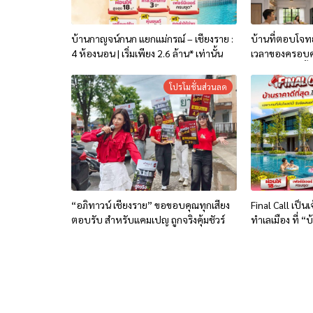
บ้านกาญจน์กนก แยกแม่กรณ์ – เชียงราย :
บ้านที่ตอบโจทย์
4 ห้องนอน | เริ่มเพียง 2.6 ล้าน* เท่านั้น
เวลาของครอบคร
ออกแบบทุกพื้นท
งานจริง”
โปรโมชั่นส่วนลด
“อภิทาวน์ เชียงราย” ขอขอบคุณทุกเสียง
Final Call เป็น
ตอบรับ สำหรับแคมเปญ ถูกจริงคุ้มชัวร์
ทำเลเมือง ที่ 
กรณ์-เชียงราย” เ