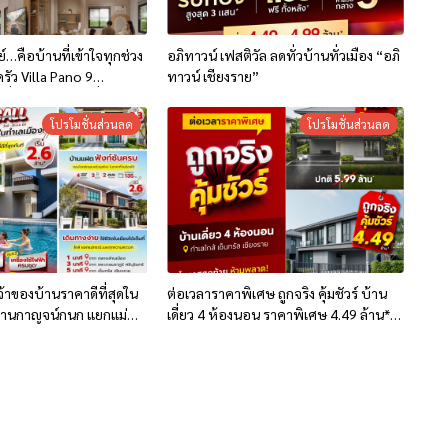
…คือบ้านที่เข้าใจทุกช่วง
อภิทาวน์ เฟสติวัล ลดทั่วบ้านทั่วเมือง “อภิ
ัว Villa Pano 9
ทาวน์ เชียงราย”
ี่ด้วยแนวคิด “เพื่อการใช้
โปรโมชั่นส่วนลด
โปรโมชั่นส่วนลด
เจ้าของบ้านราคาดีที่สุดใน
ต่อเวลาราคาพิเศษ ถูกจริง คุ้มชัวร์ บ้าน
“บ้านกาญจน์กนก แยกแม่
เดี่ยว 4 ห้องนอน ราคาพิเศษ 4.49 ล้าน* ที่
ริ่มเพียง 2.6 ล้าน*
โครงการ อภิทาวน์ เชียงราย