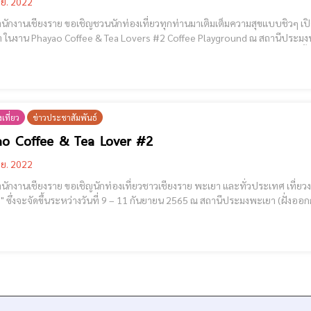
.ย. 2022
ักงานเชียงราย ขอเชิญชวนนักท่องเที่ยวทุกท่านมาเติมเต็มความสุขแบบชิวๆ 
o Coffee & Tea Lovers #2 Coffee Playground ณ สถานีประมงพะเยา (ฝั่งตะวันตก *ออกกำลังกาย) ภายในงานท่านจะได้
พบกับกิจกรรม สภากาแฟยามเช้า " จิบกาแฟแลกว๊านพะเยา"อิ่มอร่อยกับเมนูสายสมู
เที่ยว
ข่าวประชาสัมพันธ์
ao Coffee & Tea Lover #2
.ย. 2022
กงานเชียงราย ขอเชิญนักท่องเที่ยวชาวเชียงราย พะเยา และทั่วประเทศ เที่ยวงานเทศกาลกาแฟแล
- 20.00 น. [cmruncode
Tea, Bakery, Crafts, Art, Music **เสวนาชาและกาแฟ- coffee Cupping- เวิร์คชอป Creative