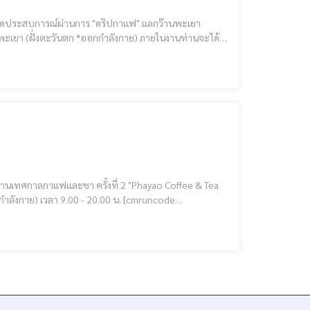
เปิดประสบการณ์ผ่านการ "ดริปกาแฟ" แลกว๊านพะเยา
ทตี้ โดนัทนมหมีอารมณ์ดี ขนมปังโฮมเมท ก
ะชา ครั้งที่ 2 "Phayao Coffee & Tea