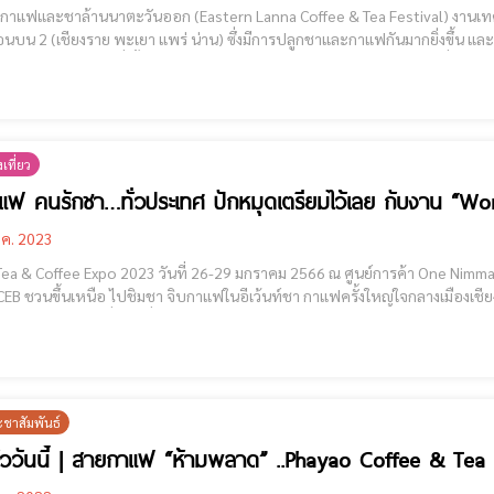
ะชาล้านนาตะวันออก (Eastern Lanna Coffee & Tea Festival) งานเทศกาลกาแฟและชาล้านนาตะวันออกของ​กลุ่มจังหวัดภาค
นบน 2 (เชียงราย พะเยา แพร่ น่าน) ซึ่งมีการปลูกชาและกาแฟกันมากยิ่งขึ้น และ
และสภาพอากาศที่เอื้อต่อการเจริญเติบโต และส่งผลให้กาแฟมีรสชาติที่กลมกล่อ
า
เที่ยว
ฟ คนรักชา…ทั่วประเทศ ปักหมุดเตรียมไว้เลย กับงาน “W
.ค. 2023
& Coffee Expo 2023 วันที่ 26-29 มกราคม 2566 ณ ศูนย์การค้า One Nimman เชียงใหม่ คอกาแฟ คนรักชา…ทั่วประเท
TCEB ชวนขึ้นเหนือ ไปชิมชา จิบกาแฟในอีเว้นท์ชา กาแฟครั้งใหญ่ใจกลางเมืองเช
และแสดงสิน
ะชาสัมพันธ์
แล้ววันนี้ | สายกาแฟ “ห้ามพลาด” ..Phayao Coffee & Tea