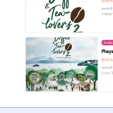
09 ก
ททท.สำน
จ.พะเยา ในงาน Phaya
ข่าวท่อง
Phay
07 ก
ททท.สำนั
Lover 2" ซึ่งจะจัดขึ้นระหว่างวันที่ 9 – 11 กันยายน 2565 ณ สถานีประมงพะเยา (ฝั่งออกกำลังกาย) เวลา 9.00 
name="GoogleADS"] กิจกรรมภายในงาน : Coffee, 
Dr