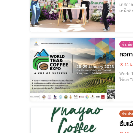
เทศกาลกาแฟแล
เหนือตอ
เหมาะสม
มีเรื่องร
ข่าวท่อง
คอกาแ
11 ม
World Tea 
ไว้เลย 
ข่าวปร
เริ่ม