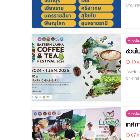
ประกวด
ข่าวท่อง
ชวนไป
10 ธ
“เทศกาลกาแ
ชา-กาแฟ
ข่าวท่อง
เทศกา
07 ก