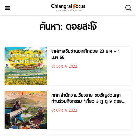
ค้นหา: ดอยสะโง้
เทศกาลชิมชาดอกเก๊กฮวย 23 ธ.ค – 1
ม.ค 66
16 ธ.ค. 2022
ททท.สำนักงานเชียงราย ขอเชิญชวนทุก
ท่านร่วมกิจกรรม “เที่ยว 3 ภู ดู 9 ดอย”
ตั้งแต่วันนี้ – สิ้นเดือน ก.พ.66
09 ธ.ค. 2022