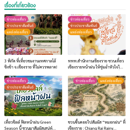
เรื่องที่เกี่ยวข้อง
ข่าวท่องเที่ยว
ข่าวท่องเที่ยว
ข่าวประชาสัมพันธ์
ข่าวประชาสัมพันธ์
แหล่งท่องเที่ยว
แหล่งท่องเที่ยว
3 พิกัด ที่เที่ยวชมงานเทศกาลโล้
ททท.สำนักงานเชียงราย ชวนเที่ยว
ชิงช้า จ.เชียงราย ที่ไม่ควรพลาด!
เชียงรายหน้าฝน ให้ชุ่มฉ่ำหัวใจไป
กับ “Feel All the Feelings” เที่ยว
ให้สนุก เก็บแสตมป์ครบ แล้วรับ
ข่าวท่องเที่ยว
ข่าวท่องเที่ยว
แหล่งท่องเที่ยว
ของที่ระลึกสุดพิเศษ! ทันที
ข่าวประชาสัมพันธ์
เที่ยวชิลล์ ฟิลหน้าฝน Green
ชวนขึ้นดอยไปสัมผัส “หมอกฝน” ที่
Season นี้ ชวนมาสัมผัสเสน่ห์
เชียงราย : Chiang Rai Rainy