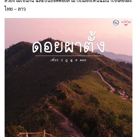
สวยงามเช่นกัน และบนยอดดอยสามารถมองเห็นแม่น้ำโขงสองฝั่ง
ไทย – ลาว