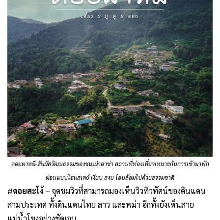
ดอยผาหมี-สัมผัสวัฒนธรรมของชนเผ่าอาข่า สถานที่ท่องเที่ยวเหมาะกับการเข้ามาพัก
ผ่อนแบบโฮมสเตย์ เงียบ สงบ โอบล้อมไปด้วยธรรมชาติ
#
ดอยสะโง้
– จุดชมวิวที่สามารถมองเห็นวิวทิวทัศน์ของดินแดน
สามประเทศ ทั้งดินแดนไทย ลาว และพม่า อีกทั้งยังเห็นสาย
แม่น้ำโขงอย่างชัดเจน