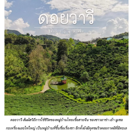
ดอยวาวี-สัมผัสวิถีการใช้ชีวิตของหมู่บ้านไทยเชื้อสายจีน ของชาวอาช่า เย้า มูเซอ
กะเหรี่ยงและไทใหญ่ เป็นหมู่บ้านที่ขึ้นชื่อเรื่องชา อีกทั้งยังมีจุดชมวิวดอยกาดผีที่มีทะเล