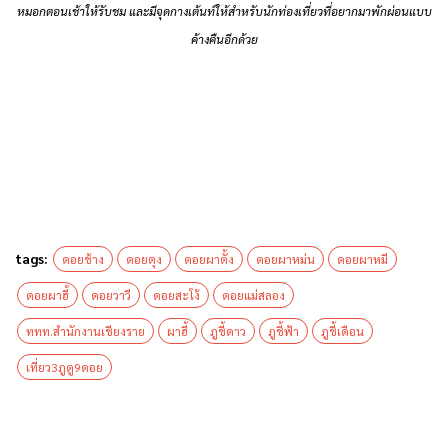
หมอกตอนเช้าให้รับชม และมีจุดกางเต้นท์ให้สำหรับนักท่องเที่ยวที่อยากมาพักผ่อนแบบ
ค้างคืนอีกด้วย
tags:
ดอยช้าง
ดอยตุง
ดอยผาตั้ง
ดอยผาหม่น
ดอยผาหมี
ดอยผาฮี้
ดอยวาวี
ดอยสะโง้
ดอยแม่สลอง
ททท.สำนักงานเชียงราย
ผาฮี้
ภูชี้ดาว
ภูชี้ฟ้า
ภูชี้เดือน
เที่ยว3ภูดู9ดอย