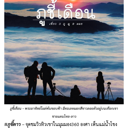
ภูชี้เดือน – พระอาทิตย์โผล่พ้นขอบฟ้า มีทะเลหมอกสีขาวลอยตัวอยู่บนเทือกเขา
ชายแดนไทย-ลาว
#
ภูชี้ดาว
– จุดชมวิวทิวเขาในมุมมอง360 องศา เห็นแม่น้ำโขง