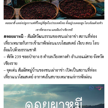
ดอยผาฮี้-แหล่งปลูกกาแฟที่ใหญ่ที่สุดในประเทศไทย ตั้งอยู่บนดอยสูง โอบล้อมด้วยทิว
เขาที่สวยงาม และผืนป่าเขียวขจี
#ดอยผาหมี
– สัมผัสวัฒนธรรมของชนเผ่าอาข่า สถานที่ท่อง
เที่ยวเหมาะกับการเข้ามาพักผ่อนแบบโฮมสเตย์ เงียบ สงบ โอบ
ล้อมไปด้วยธรรมชาติ
– พิกัด 239 ซอยป่ายาง 8 ตำบลเวียงพางคำ อำเภอแม่สาย จังหวัด
เชียงราย
– จุดเด่น สัมผัสหมู่บ้านของชนเผ่าอาข่า เปิดเป็นสถานที่ท่อง
เที่ยวแนวโฮมสเตย์ อากาศเย็นสบายเหมาะแก่การพักผ่อน