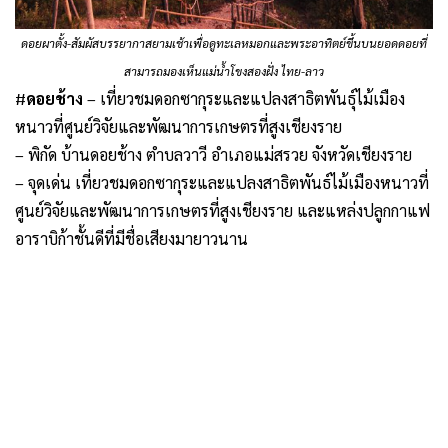
ดอยผาตั้ง-สัมผัสบรรยากาสยามเช้าเพื่อดูทะเลหมอกและพระอาทิตย์ขึ้นบนยอดดอยที่
สามารถมองเห็นแม่น้ำโขงสองฝั่ง ไทย-ลาว
#
ดอยช้าง
– เที่ยวชมดอกซากุระและแปลงสาธิตพันธุ์ไม้เมือง
หนาวที่ศูนย์วิจัยและพัฒนาการเกษตรที่สูงเชียงราย
– พิกัด บ้านดอยช้าง ตำบลวาวี อำเภอแม่สรวย จังหวัดเชียงราย
– จุดเด่น เที่ยวชมดอกซากุระและแปลงสาธิตพันธ์ไม้เมืองหนาวที่
ศูนย์วิจัยและพัฒนาการเกษตรที่สูงเชียงราย และแหล่งปลูกกาแฟ
อาราบิก้าชั้นดีที่มีชื่อเสียงมายาวนาน