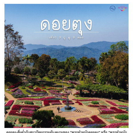
ดอยตุง-ดื่มด่ำกับสถาปัตยกรรมอันงดงามของ “พระตำหนักดอยดุง” หรือ “พระตำหนัก