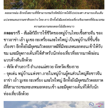
ดอยผาหม่น-อีกหนึ่งสถานที่ที่สามารถชมวิวทัศนีย์ภาพได้ถึง360องศา สามารถเห็นเส้น
แบ่งเขตแดนธรรมชาติระหว่าง ไทย-ลาว อีกทั้งยังมีแหล่งท่องเที่ยวเชิงเกษตรที่ต้องแวะชม
ความสวยงามของดอกไม้เมืองหนาว
#
ดอยวาวี
– สัมผัสวิถีการใช้ชีวิตของหมู่บ้านไทยเชื้อสายจีน ของ
ชาวอาช่า เย้า มูเซอ กะเหรี่ยงและไทใหญ่ เป็นหมู่บ้านที่ขึ้นชื่อ
เรื่องชา อีกทั้งยังมีจุดชมวิวดอยกาดผีที่มีทะเลหมอกตอนเช้าให้รับ
ชม และมีจุดกางเต้นท์ให้สำหรับนักท่องเที่ยวที่อยากมาพักผ่อน
แบบค้างคืนอีกด้วย
– พิกัด ตำบลวาวี อำเภอแม่สรวย จังหวัดเชียงราย
– จุดเด่น หมู่บ้านแห่งชา ภายในหมู่บ้านผู้คนส่วนใหญ่คือชาวจีน
อาข่า เย้า มูเซอ กะเหรี่ยง และไทใหญ่ อีกทั้งยังมีจุดชมวิวดอยกาด
ผีที่สามารถชมทะเลหมอกตอนเช้า และมีจุดกางเต้นท์ให้กับนัก
ท่องเที่ยวอีกด้วย