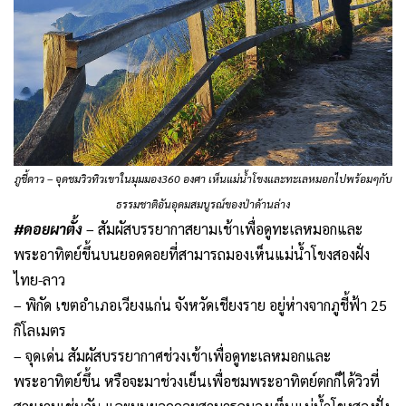
ภูชี้ดาว – จุดชมวิวทิวเขาในมุมมอง360 องศา เห็นแม่น้ำโขงและทะเลหมอกไปพร้อมๆกับ
ธรรมชาติอันอุดมสมบูรณ์ของป่าด้านล่าง
#ดอยผาตั้ง
– สัมผัสบรรยากาสยามเช้าเพื่อดูทะเลหมอกและ
พระอาทิตย์ขึ้นบนยอดดอยที่สามารถมองเห็นแม่น้ำโขงสองฝั่ง
ไทย-ลาว
– พิกัด เขตอำเภอเวียงแก่น จังหวัดเชียงราย อยู่ห่างจากภูชี้ฟ้า 25
กิโลเมตร
– จุดเด่น สัมผัสบรรยากาศช่วงเช้าเพื่อดูทะเลหมอกและ
พระอาทิตย์ขึ้น หรือจะมาช่วงเย็นเพื่อชมพระอาทิตย์ตกก็ได้วิวที่