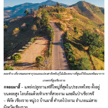
ดอยช้าง-เที่ยวชมดอกซากุระและแปลงสาธิตพันธุ์ไม้เมืองหนาวที่ศูนย์วิจัยและพัฒนาการ
เกษตรที่สูงเชียงราย
#
ดอยผาฮี้
– แหล่งปลูกกาแฟที่ใหญ่ที่สุดในประเทศไทย ตั้งอยู่
บนดอยสูง โอบล้อมด้วยทิวเขาที่สวยงาม และผืนป่าเขียวขจี
– พิกัด เชียงราย หมู่10 บ้านผาฮี้ ตำบลโป่งงาม อำเภอแม่สาย
จังหวัดเชียงราย