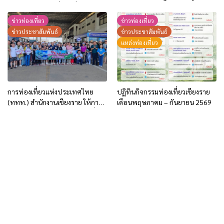
เชียงรายในฤดูฝนที่สวยที่สุด พร้อม
Retreat | The Mist Moment
รับสิทธิพิเศษ 2 ต่อ!!
ข่าวท่องเที่ยว
ข่าวท่องเที่ยว
ข่าวประชาสัมพันธ์
ข่าวประชาสัมพันธ์
แหล่งท่องเที่ยว
การท่องเที่ยวแห่งประเทศไทย
ปฏิทินกิจกรรมท่องเที่ยวเชียงราย
(ททท.) สำนักงานเชียงราย ให้การ
เดือนพฤษภาคม – กันยายน 2569
ต้อนรับคาราวานรถยนต์ท่องเที่ยว
จากจีน เดินทางท่องเที่ยวเชื่อมโยง
ทั่วไทย ผ่านด่านเชียงของ
จ.เชียงราย ระหว่างวันที่ 21 พ.ค.-5
มิ.ย.69