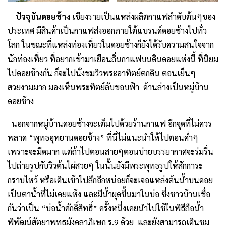
ปัจจุบันดอยช้าง
เชียงรายเป็นแหล่งผลิตกาแฟลำดับต้นๆของ
ประเทศ มีสินค้าเป็นกาแฟส่งออกภายใต้แบรนด์ดอยช้างไปทั่ว
โลก ในขณะที่แหล่งท่องเที่ยวในดอยช้างก็ยังได้รับความสนใจจาก
นักท่องเที่ยว ที่อยากเข้ามาเยือนถิ่นกาแฟบนดินดอยแห่งนี้ ที่นิยม
ไปดอยช้างกัน ก็จะไปนั่งชมวิวพระอาทิตย์ตกดิน ตอนเย็นๆ
สวยงามมาก มองเห็นพระทิตย์ลับขอบฟ้า ด้านล่างเป็นหมู่บ้าน
ดอยช้าง
นอกจากหมู่บ้านดอยช้างจะเต็มไปด้วยร้านกาแฟ อีกจุดที่ไม่ควร
พลาด “พุทธอุทยานดอยช้าง” ที่นี่ไม่แนะนำให้ไปตอนค่ำๆ
เพราะจะมืดมาก แต่ถ้าไปตอนสายๆตอนบ่ายบรรยากาศจะร่มรื่น
ไปถ่ายรูปกับวิวต้นไผ่สวยๆ ในนั้นยังมีพระพุทธรูปให้สักการะ
กราบไหว้ หรือเดินเข้าไปลึกอีกหน่อยก็จะเจอแหล่งต้นน้ำบนดอย
เป็นตาน้ำที่ไม่เคยแห้ง และมีน้ำผุดขึ้นมาในบ่อ ซึ่งชาวบ้านเชื่อ
กันว่าเป็น “บ่อน้ำศักดิ์สิทธิ์” ครั้งหนึ่งเคยนำไปใช้ในพิธีถือน้ำ
พิพัฒน์สัตยาพุทธมังคลาภิเษก ร.9 ด้วย และยังสามารถเดินชม