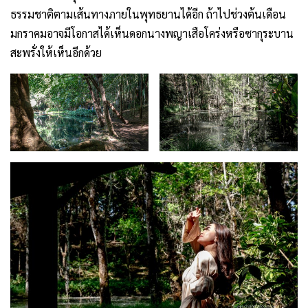
ธรรมชาติตามเส้นทางภายในพุทธยานได้อีก ถ้าไปช่วงต้นเดือน
มกราคมอาจมีโอกาสได้เห็นดอกนางพญาเสือโคร่งหรือซากุระบาน
สะพรั่งให้เห็นอีกด้วย