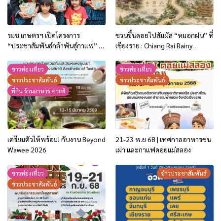
รมช.เกษตรฯ เปิดโครงการ
ชวนขึ้นดอยไปสัมผัส “หมอกฝน” ที่
“ประชาสัมพันธ์กล้าพันธุ์กาแฟ” ที่
เชียงราย : Chiang Rai Rainy
เชียงราย หนุนเกษตรกรภาคเหนือ
Retreat | The Mist Moment
ใช้พันธุ์ดี ยกระดับกาแฟไทยสู่ตลาด
ข่าวท่องเที่ยว
ข่าวท่องเที่ยว
โลก
ข่าวประชาสัมพันธ์
ข่าวประชาสัมพันธ์
ที่กิน ร้านอาหาร คาเฟ่
เตรียมตัวให้พร้อม! กับงาน Beyond
21-23 พ.ย 68 | เทศกาลอาหารชน
Wawee 2026
เผ่า และกาแฟดอยแม่สลอง
ข่าวท่องเที่ยว
ข่าวประชาสัมพันธ์
ข่าวประชาสัมพันธ์