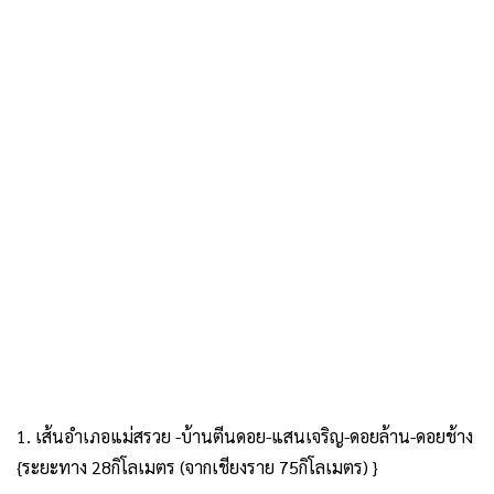
1. เส้นอำเภอแม่สรวย -บ้านตีนดอย-แสนเจริญ-ดอยล้าน-ดอยช้าง
{ระยะทาง 28กิโลเมตร (จากเชียงราย 75กิโลเมตร) }