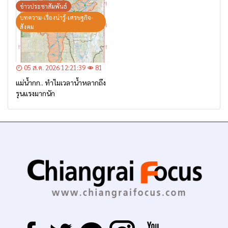
– เตรียมการอพยพ”
ข่าวประชาสัมพันธ์
บทความ-เรื่องน่ารู้-เศรษฐกิจ-
สังคม
05 ส.ค. 2026 12:21:39
81
แม่น้ำกก.. ทำไมเวลาน้ำหลากถึง
รุนแรงมากนัก