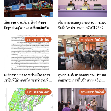
เชียงราย-บ่อแก้ว ผนึกกำลังถก
เชียงรายระดมทุกภาคส่วน วางแผน
ปัญหาใหญ่ชายแดน เชื่อมสัมพันธ์
รับมือไฟป่า–หมอกควัน ปี 2569
แน่นแฟ้น
เป็น2ช่วง (งดการเผาในที่โล่งและ
ห้ามเผาทุกชนิดโดยเด็ดขาด)
ข่าวประชาสัมพันธ์
ข่าวประชาสัมพันธ์
จ.เชียงราย ขอความร่วมมืองดการ
อุทยานแห่งชาติดอยหลวง ประชุม
เผาในที่โล่งทุกชนิด ระหว่างวันที่ 1
คณะกรรมการที่ปรึกษาฯ เตรียม
มกราคม – 13 กุมภาพันธ์ 2569
ความพร้อมรับมือสถานการณ์
หมอกควันและไฟป่า บูรณาการ
ข่าวประชาสัมพันธ์
ข่าวประชาสัมพันธ์
การทำงานครอบคลุม 3 จังหวัด