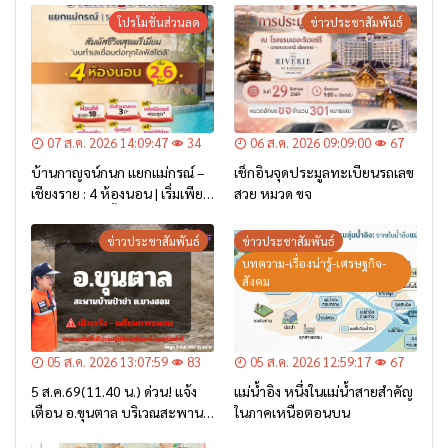
โปรโมชั่นส่วนลด
ข่าวประชาสัมพันธ์
07 ส.ค. 2026 14:09:47
34
06 ส.ค. 2026 09:09:00
67
บ้านกาญจน์กนก แยกแม่กรณ์ –
เช็กอินจุดประมูลทะเบียนรถเลข
เชียงราย : 4 ห้องนอน | เริ่มเพียง
สวย หมวด ขจ
2.6 ล้าน* เท่านั้น
ข่าวประชาสัมพันธ์
ข่าวประชาสัมพันธ์
บทความ-เรื่องน่ารู้-เศรษฐกิจ-
สังคม
05 ส.ค. 2026 13:07:59
83
05 ส.ค. 2026 12:59:17
67
5 ส.ค.69(11.40 น.) ด่วน! แจ้ง
แม่น้ำอิง หนึ่งในแม่น้ำสายสำคัญ
เตือน อ.ขุนตาล บริเวณสะพาน
ในภาคเหนือตอนบน
บ้านป่าข่า ต.ยางฮอม “เฝ้าระวัง