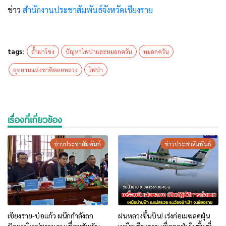
ข่าว
สำนักงานประชาสัมพันธ์จังหวัดเชียงราย
tags:
ถ้ำผาโขง
ปัญหาไฟป่าและหมอกควัน
หมอกควัน
อุทยานแห่งชาติดอยหลวง
ไฟป่า
เรื่องที่เกี่ยวข้อง
ข่าวประชาสัมพันธ์
ข่าวประชาสัมพันธ์
เชียงราย-บ่อแก้ว ผนึกกำลังถก
ฝนหลวงขึ้นบิน! เร่งก่อเมฆลดฝุ่น