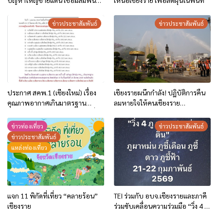
ปัญหาใหญ่ชายแดน เชื่อมสัมพันธ์
เหนือเชียงราย เพื่อลดฝุ่นในพื้นที่
แน่นแฟ้น
ข่าวประชาสัมพันธ์
ข่าวประชาสัมพันธ์
ประกาศ สคพ.1 (เชียงใหม่) เรื่อง
เชียงรายผนึกกำลัง! ปฏิบัติการคืน
คุณภาพอากาศเกินมาตรฐาน
ลมหายใจให้คนเชียงราย
บริเวณภาคเหนือตอนบน ฉบับที่ 6
“ChiangRai Fresh Air”
(6/2569) วันที่ 1 เม.ย.69
ข่าวท่องเที่ยว
ข่าวประชาสัมพันธ์
ข่าวประชาสัมพันธ์
แหล่งท่องเที่ยว
แจก 11 พิกัดที่เที่ยว “คลายร้อน”
TEI ร่วมกับ อบจ.เชียงรายและภาคี
เชียงราย
ร่วมขับเคลื่อนความร่วมมือ “วิ่ง 4 ภู
ดูดาว 2 แผ่นดิน แนวกันไฟสัมพันธ์