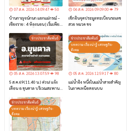
07 ส.ค. 2026 14:09:47
50
06 ส.ค. 2026 09:09:00
79
บ้านกาญจน์กนก แยกแม่กรณ์ –
เช็กอินจุดประมูลทะเบียนรถเลข
เชียงราย : 4 ห้องนอน | เริ่มเพียง
สวย หมวด ขจ
2.6 ล้าน* เท่านั้น
ข่าวประชาสัมพันธ์
ข่าวประชาสัมพันธ์
บทความ-เรื่องน่ารู้-เศรษฐกิจ-
สังคม
05 ส.ค. 2026 13:07:59
98
05 ส.ค. 2026 12:59:17
80
5 ส.ค.69(11.40 น.) ด่วน! แจ้ง
แม่น้ำอิง หนึ่งในแม่น้ำสายสำคัญ
เตือน อ.ขุนตาล บริเวณสะพาน
ในภาคเหนือตอนบน
บ้านป่าข่า ต.ยางฮอม “เฝ้าระวัง
– เตรียมการอพยพ”
ข่าวประชาสัมพันธ์
บทความ-เรื่องน่ารู้-เศรษฐกิจ-
สังคม