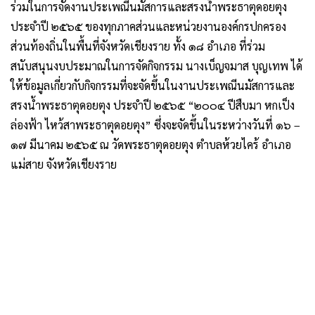
ร่วมในการจัดงานประเพณีนมัสการและสรงน้ำพระธาตุดอยตุง
ประจำปี ๒๕๖๕ ของทุกภาคส่วนและหน่วยงานองค์กรปกครอง
ส่วนท้องถิ่นในพื้นที่จังหวัดเชียงราย ทั้ง ๑๘ อำเภอ ที่ร่วม
สนับสนุนงบประมาณในการจัดกิจกรรม นางเบ็ญจมาส บุญเทพ ได้
ให้ข้อมูลเกี่ยวกับกิจกรรมที่จะจัดขึ้นในงานประเพณีนมัสการและ
สรงน้ำพระธาตุดอยตุง ประจำปี ๒๕๖๕ “๒๐๐๔ ปีสืบมา หกเป็ง
ล่องฟ้า ไหว้สาพระธาตุดอยตุง” ซึ่งจะจัดขึ้นในระหว่างวันที่ ๑๖ –
๑๗ มีนาคม ๒๕๖๕ ณ วัดพระธาตุดอยตุง ตำบลห้วยไคร้ อำเภอ
แม่สาย จังหวัดเชียงราย