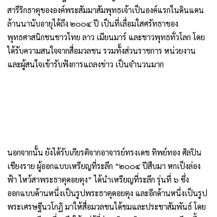
สารีริกธาตุขององค์พระสัมมาสัมพุทธเจ้าเป็นองค์แรกในดินแดน
ล้านนานับอายุได้ถึง ๒๐๐๔ ปี เป็นที่เลื่อมใสศรัทธาของ
พุทธศาสนิกชนชาวไทย ลาว เมียนมาร์ และชาวพุทธทั่วโลก โดย
ได้รับความสนใจจากสื่อมวลชน รวมทั้งส่วนราชการ หน่วยงาน
และผู้สนใจเข้ารับฟังการแถลงข่าว เป็นจำนวนมาก
นอกจากนั้น ยังได้รับเกียรติจากอาจารย์ทรงเดช ทิพย์ทอง ศิลปิน
เชียงราย ผู้ออกแบบเหรียญที่ระลึก “๒๐๐๔ ปีสืบมา หกเป็งล่อง
ฟ้า ไหว้สาพระธาตุดอยตุง” ได้นำเหรียญที่ระลึก รุ่นที่ ๖ ซึ่ง
ออกแบบด้านหนึ่งเป็นรูปพระธาตุดอยตุง และอีกด้านหนึ่งเป็นรูป
พระเศรษฐีนวโกฏิ มาให้สื่อมวลชนได้ชมและประชาสัมพันธ์ โดย