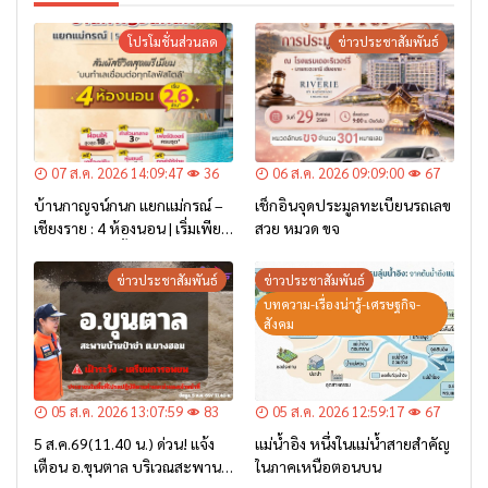
โปรโมชั่นส่วนลด
ข่าวประชาสัมพันธ์
07 ส.ค. 2026 14:09:47
36
06 ส.ค. 2026 09:09:00
67
บ้านกาญจน์กนก แยกแม่กรณ์ –
เช็กอินจุดประมูลทะเบียนรถเลข
เชียงราย : 4 ห้องนอน | เริ่มเพียง
สวย หมวด ขจ
2.6 ล้าน* เท่านั้น
ข่าวประชาสัมพันธ์
ข่าวประชาสัมพันธ์
บทความ-เรื่องน่ารู้-เศรษฐกิจ-
สังคม
05 ส.ค. 2026 13:07:59
83
05 ส.ค. 2026 12:59:17
67
5 ส.ค.69(11.40 น.) ด่วน! แจ้ง
แม่น้ำอิง หนึ่งในแม่น้ำสายสำคัญ
เตือน อ.ขุนตาล บริเวณสะพาน
ในภาคเหนือตอนบน