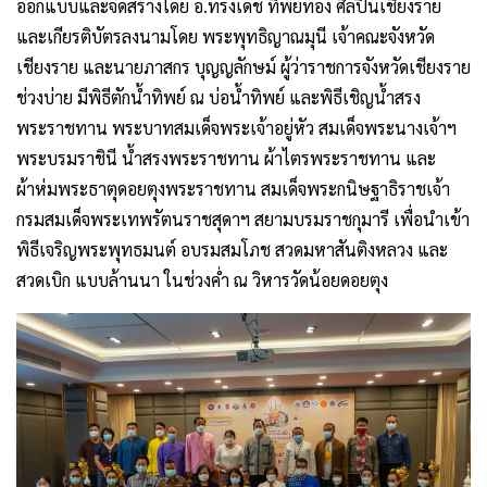
ออกแบบและจัดสร้างโดย อ.ทรงเดช ทิพย์ทอง ศิลปินเชียงราย
และเกียรติบัตรลงนามโดย พระพุทธิญาณมุนี เจ้าคณะจังหวัด
เชียงราย และนายภาสกร บุญญลักษม์ ผู้ว่าราชการจังหวัดเชียงราย
ช่วงบ่าย มีพิธีตักน้ำทิพย์ ณ บ่อน้ำทิพย์ และพิธีเชิญน้ำสรง
พระราชทาน พระบาทสมเด็จพระเจ้าอยู่หัว สมเด็จพระนางเจ้าฯ
พระบรมราชินี น้ำสรงพระราชทาน ผ้าไตรพระราชทาน และ
ผ้าห่มพระธาตุดอยตุงพระราชทาน สมเด็จพระกนิษฐาธิราชเจ้า
กรมสมเด็จพระเทพรัตนราชสุดาฯ สยามบรมราชกุมารี เพื่อนำเข้า
พิธีเจริญพระพุทธมนต์ อบรมสมโภช สวดมหาสันติงหลวง และ
สวดเบิก แบบล้านนา ในช่วงค่ำ ณ วิหารวัดน้อยดอยตุง