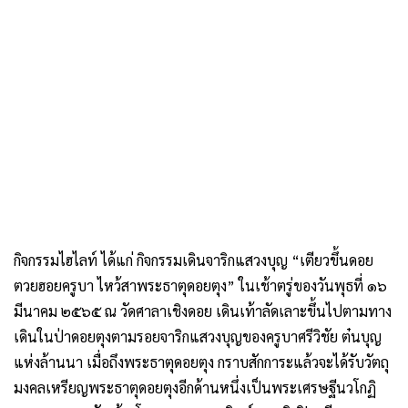
กิจกรรมไฮไลท์ ได้แก่ กิจกรรมเดินจาริกแสวงบุญ “เตียวขึ้นดอย
ตวยฮอยครูบา ไหว้สาพระธาตุดอยตุง” ในเช้าตรู่ของวันพุธที่ ๑๖
มีนาคม ๒๕๖๕ ณ วัดศาลาเชิงดอย เดินเท้าลัดเลาะขึ้นไปตามทาง
เดินในป่าดอยตุงตามรอยจาริกแสวงบุญของครูบาศรีวิชัย ต๋นบุญ
แห่งล้านนา เมื่อถึงพระธาตุดอยตุง กราบสักการะแล้วจะได้รับวัตถุ
มงคลเหรียญพระธาตุดอยตุงอีกด้านหนึ่งเป็นพระเศรษฐีนวโกฏิ