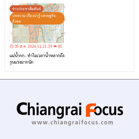
บ้านป่าข่า ต.ยางฮอม “เฝ้าระวัง
– เตรียมการอพยพ”
ข่าวประชาสัมพันธ์
บทความ-เรื่องน่ารู้-เศรษฐกิจ-
สังคม
05 ส.ค. 2026 12:21:39
81
แม่น้ำกก.. ทำไมเวลาน้ำหลากถึง
รุนแรงมากนัก