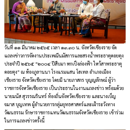
วันที่ ๑๑ มีนาคม ๒๕๖๕ เวลา ๑๓.๓๐ น. จังหวัดเชียงราย จัด
แถลงข่าวการจัดงานประเพณีนมัสการและสรงน้ำพระธาตุดอยตุง
ประจำปี ๒๕๖๕ “๒๐๐๔ ปีสืบมา หกเป็งล่องฟ้า ไหว้สาพระธาตุ
ดอยตุง” ณ ห้องภูลานนา โรงแรมแสน โฮเทล อำเภอเมือง
เชียงราย จังหวัดเชียงราย โดยมี นายภาสกร บุญญลักษม์ ผู้ว่า
ราชการจังหวัดเชียงราย เป็นประธานในงานแถลงข่าว พร้อมด้วย
นายมนัส สุวรรณรินทร์ ท้องถิ่นจังหวัดเชียงราย และนางเบ็ญ
จมาส บุญเทพ ผู้อำนวยการกลุ่มยุทธศาสตร์และเฝ้าระวังทาง
วัฒนธรรม รักษาราชการแทนวัฒนธรรมจังหวัดเชียงราย เข้าร่วม
ในการแถลงข่าวครั้งนี้