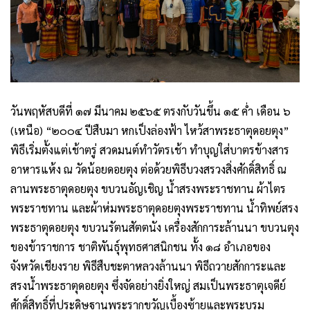
วันพฤหัสบดีที่ ๑๗ มีนาคม ๒๕๖๕ ตรงกับวันขึ้น ๑๕ ค่ำ เดือน ๖
(เหนือ) “๒๐๐๔ ปีสืบมา หกเป็งล่องฟ้า ไหว้สาพระธาตุดอยตุง”
พิธีเริ่มตั้งแต่เช้าตรู่ สวดมนต์ทำวัตรเช้า ทำบุญใส่บาตรข้างสาร
อาหารแห้ง ณ วัดน้อยดอยตุง ต่อด้วยพิธีบวงสรวงสิ่งศักดิ์สิทธิ์ ณ
ลานพระธาตุดอยตุง ขบวนอัญเชิญ น้ำสรงพระราชทาน ผ้าไตร
พระราชทาน และผ้าห่มพระธาตุดอยตุงพระราชทาน น้ำทิพย์สรง
พระธาตุดอยตุง ขบวนรัตนสัตตนัง เครื่องสักการะล้านนา ขบวนตุง
ของข้าราชการ ชาติพันธุ์พุทธศาสนิกชน ทั้ง ๑๘ อำเภอของ
จังหวัดเชียงราย พิธีสืบชะตาหลวงล้านนา พิธีถวายสักการะและ
สรงน้ำพระธาตุดอยตุง ซึ่งจัดอย่างยิ่งใหญ่ สมเป็นพระธาตุเจดีย์
ศักดิ์สิทธิ์ที่ประดิษฐานพระรากขวัญเบื้องซ้ายและพระบรม