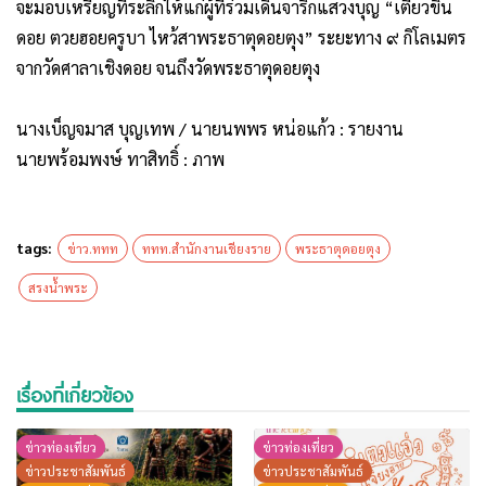
จะมอบเหรียญที่ระลึกให้แก่ผู้ที่ร่วมเดินจาริกแสวงบุญ “เตียวขึ้น
ดอย ตวยฮอยครูบา ไหว้สาพระธาตุดอยตุง” ระยะทาง ๙ กิโลเมตร
จากวัดศาลาเชิงดอย จนถึงวัดพระธาตุดอยตุง
นางเบ็ญจมาส บุญเทพ / นายนพพร หน่อแก้ว : รายงาน
นายพร้อมพงษ์ ทาสิทธิ์ : ภาพ
tags:
ข่าว.ททท
ททท.สำนักงานเชียงราย
พระธาตุดอยตุง
สรงน้ำพระ
เรื่องที่เกี่ยวข้อง
ข่าวท่องเที่ยว
ข่าวท่องเที่ยว
ข่าวประชาสัมพันธ์
ข่าวประชาสัมพันธ์