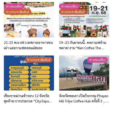
ใช้พันธุ์ดี ยกระดับกาแฟไทยสู่ตลาด
ข่าวท่องเที่ยว
ข่าวท่องเที่ยว
โลก
ข่าวประชาสัมพันธ์
ข่าวประชาสัมพันธ์
21-23 พ.ย 68 | เทศกาลอาหารชน
19–21 กันยายนนี้.. คอกาแฟห้าม
เผ่า และกาแฟดอยแม่สลอง
พลาด! งาน “Nan Coffee The
Creators”
ข่าวประชาสัมพันธ์
ข่าวท่องเที่ยว
เชียงรายผ่านเข้ารอบ 12 จังหวัด
จังหวัดพะเยา เปิดกิจกรรม Phayao
สุดท้าย การประกวด “City Expo
Hill Tribe Coffee Hub ครั้งที่ 3 …
อวดเมือง 2568”
หนาวนี้ จิบกาแฟแลภู สุขทันทีที่ผา
แดง