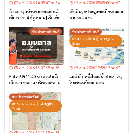
07 ส.ค. 2026 14:09:47
34
06 ส.ค. 2026 09:09:00
67
บ้านกาญจน์กนก แยกแม่กรณ์ –
เช็กอินจุดประมูลทะเบียนรถเลข
เชียงราย : 4 ห้องนอน | เริ่มเพียง
สวย หมวด ขจ
2.6 ล้าน* เท่านั้น
ข่าวประชาสัมพันธ์
ข่าวประชาสัมพันธ์
บทความ-เรื่องน่ารู้-เศรษฐกิจ-
สังคม
05 ส.ค. 2026 13:07:59
83
05 ส.ค. 2026 12:59:17
67
5 ส.ค.69(11.40 น.) ด่วน! แจ้ง
แม่น้ำอิง หนึ่งในแม่น้ำสายสำคัญ
เตือน อ.ขุนตาล บริเวณสะพาน
ในภาคเหนือตอนบน
บ้านป่าข่า ต.ยางฮอม “เฝ้าระวัง
– เตรียมการอพยพ”
ข่าวประชาสัมพันธ์
บทความ-เรื่องน่ารู้-เศรษฐกิจ-
สังคม
05 ส.ค. 2026 12:21:39
81