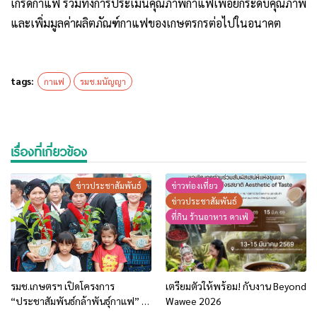
เกรดกาแฟ รวมทั้งการประเมินคุณภาพกาแฟเพื่อยกระดับคุณภาพ
และเพิ่มมูลค่าผลิตภัณฑ์กาแฟของเกษตรกรต่อไปในอนาคต
tags:
กาแฟ
รมช.มนัญญา
เรื่องที่เกี่ยวข้อง
ข่าวประชาสัมพันธ์
ข่าวท่องเที่ยว
ข่าวประชาสัมพันธ์
ที่กิน ร้านอาหาร คาเฟ่
รมช.เกษตรฯ เปิดโครงการ
เตรียมตัวให้พร้อม! กับงาน Beyond
“ประชาสัมพันธ์กล้าพันธุ์กาแฟ” ที่
Wawee 2026
เชียงราย หนุนเกษตรกรภาคเหนือ