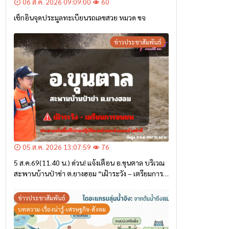
06 ส.ค. 2026 09:09:00
60
เช็กอินจุดประมูลทะเบียนรถเลขสวย หมวด ขจ
ข่าวประชาสัมพันธ์
05 ส.ค. 2026 13:07:59
76
5 ส.ค.69(11.40 น.) ด่วน! แจ้งเตือน อ.ขุนตาล บริเวณ
สะพานบ้านป่าข่า ต.ยางฮอม “เฝ้าระวัง – เตรียมการ
อพยพ”
ข่าวประชาสัมพันธ์
บทความ-เรื่องน่ารู้-เศรษฐกิจ-สังคม